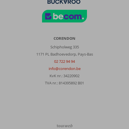
CORENDON
Schipholweg 335
1171 PL Badhoevedorp, Pays-Bas
02 722 94 94
info@corendon.be
KvK nr.: 34220902
TVA nr.: 814395892 B01
TourWeb