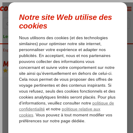
Les garanties de vacances
Espagne
Accueil
Costa del Sol
Fuengirola
Mainare
Mainare
Logement
-
Hôtel