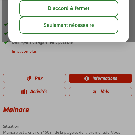
03:00
00:40
août 31°
C
share
sauver
À environ 150 mètres de la plage
Proche de la promenade
Demi-pension également possible
En savoir plus
Prix
Informations
Activités
Vols
Mainare
Situation:
Mainare est à environ 150 m de la plage et de la promenade. Vous