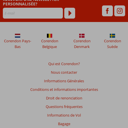
PERSONNALISÉE?
mois
ne
sont
plus
affichés
afin
de
Corendon Pays-
Corendon
Corendon
Corendon
garantir
Bas
Belgique
Denmark
Suède
la
pertinence
des
Qui est Corendon?
avis
Nous contacter
présentés.
En
Informations Générales
savoir
Conditions et informations importantes
plus
sur
Droit de renonciation
nos
Questions fréquentes
avis.
Informations de Vol
Bagage