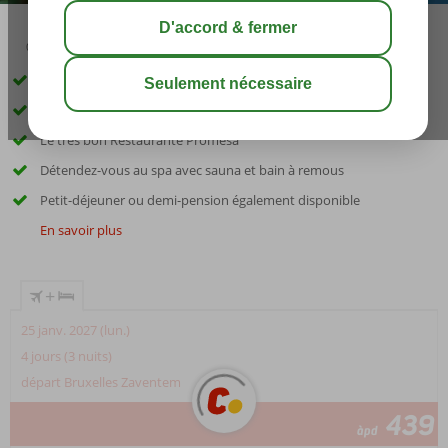
03:00
00:35
août 31°
C
share
sauver
Situation centrale au cœur de Malaga
Plage accessible à pied
Le très bon Restaurante Promesa
Détendez-vous au spa avec sauna et bain à remous
Petit-déjeuner ou demi-pension également disponible
En savoir plus
+
25 janv. 2027 (lun.)
4 jours (3 nuits)
départ Bruxelles Zaventem
439
àpd