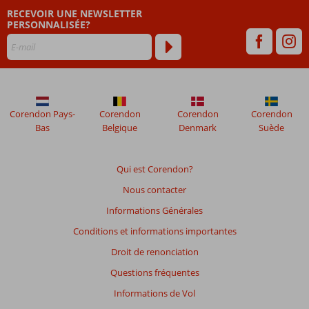
plus
RECEVOIR UNE NEWSLETTER
affichés
PERSONNALISÉE?
afin
de
garantir
la
pertinence
des
avis
Corendon Pays-
Corendon
Corendon
Corendon
présentés.
Bas
Belgique
Denmark
Suède
En
savoir
plus
Qui est Corendon?
sur
Nous contacter
nos
avis.
Informations Générales
Conditions et informations importantes
Droit de renonciation
Questions fréquentes
Informations de Vol