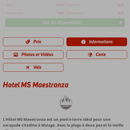
Août
1011
Octobre
825
Novembre
444
Décembre
444
Voir les disponibilités
Prix
Informations
Photos et Vidéos
Carte
Vols
Hotel MS Maestranza
L'Hôtel MS Maestranza est un pied-à-terre idéal pour une
escapade citadine à Malaga. Avec la plage à deux pas et la vieille