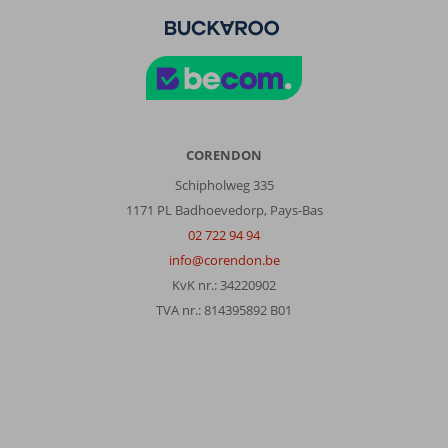
CORENDON
Schipholweg 335
1171 PL Badhoevedorp, Pays-Bas
02 722 94 94
info@corendon.be
KvK nr.: 34220902
TVA nr.: 814395892 B01