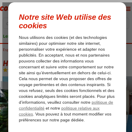
Les garanties de vacances
Espagne
Accueil
Costa del Sol
Malaga
Hotel MS Maestranza
Hotel MS Maestranza
Logement
-
Hôtel