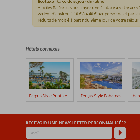
Ecotaxe - taxe de séjour durable:
Aux îles Baléares, vous payez une écotaxe à votre arr
varient d'environ 1,10 € à 4,40 € par personne et par j
réduits de moitié à partir du 9ème jour de votre séjour.
Les
commentaires
sont
écrits
Hôtels connexes
par
nos
clients
après
leur
séjour
dans
Fergus Style Punta Arabi
Fergus Style Bahamas
Vibra
Bossa
Flow
RECEVOIR UNE NEWSLETTER PERSONNALISÉE?
Les
avis
datant