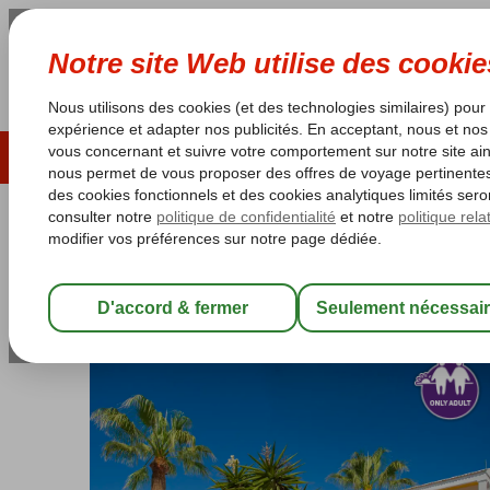
ÉTÉ 2026
LAST MINUTES
S
Les garanties de vacances
Garantie du prix le plu
Espagne
Accueil
Îles Baléares
Ibiza
Playa d'en Bossa
Vibra Bossa
Vibra Bossa Flow
Chambre et petit déjeuner
-
Hôtel