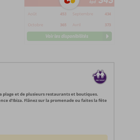
343
àpd
Août
453
Septembre
434
Octobre
365
Avril
373
Voir les disponibilités
la plage et de plusieurs restaurants et boutiques.
nce d’Ibiza. Flânez sur la promenade ou faites la fête