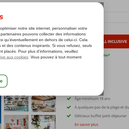
OLEIL D'HIVER
VACANCES AU SOLEIL
ALL INCLUSIVE
s bas*
Pas de surcharge carburant
Annulation gratuite*
 Flow
Âge minimum 18 ans
À quelques pas de la plage et d
Délicieux buffet petit-déjeuner
En savoir plus