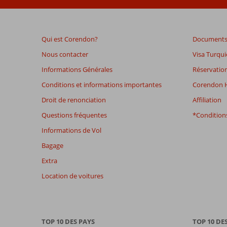
de
plus
de
Qui est Corendon?
Documents 
48
mois
Nous contacter
Visa Turqui
ne
Informations Générales
Réservation
sont
plus
Conditions et informations importantes
Corendon H
affichés
Droit de renonciation
Affiliation
afin
de
Questions fréquentes
*Conditions
garantir
Informations de Vol
la
pertinence
Bagage
des
Extra
avis
présentés.
Location de voitures
En
savoir
plus
sur
TOP 10 DES PAYS
TOP 10 DE
nos