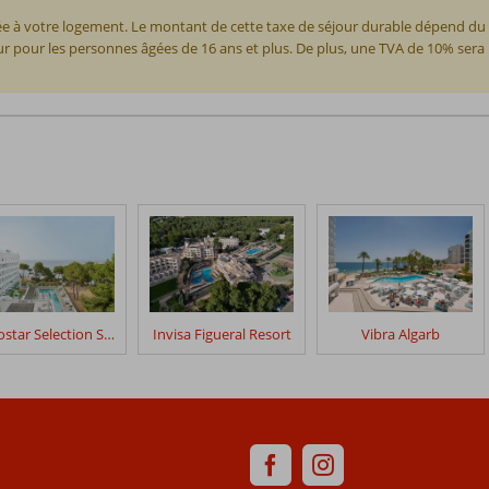
ivée à votre logement. Le montant de cette taxe de séjour durable dépend d
our pour les personnes âgées de 16 ans et plus. De plus, une TVA de 10% sera 
Iberostar Selection Santa Eulalia
Invisa Figueral Resort
Vibra Algarb