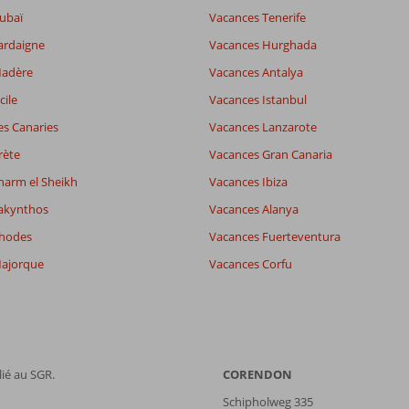
ubaï
Vacances Tenerife
ardaigne
Vacances Hurghada
Madère
Vacances Antalya
cile
Vacances Istanbul
es Canaries
Vacances Lanzarote
rète
Vacances Gran Canaria
harm el Sheikh
Vacances Ibiza
akynthos
Vacances Alanya
Rhodes
Vacances Fuerteventura
ajorque
Vacances Corfu
ié au SGR.
CORENDON
Schipholweg 335