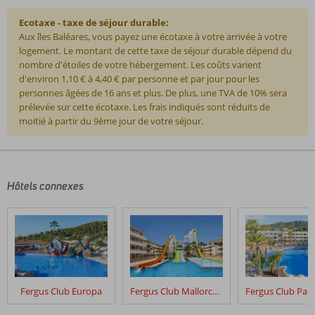
Ecotaxe - taxe de séjour durable:
Aux îles Baléares, vous payez une écotaxe à votre arrivée à votre
logement. Le montant de cette taxe de séjour durable dépend du
nombre d'étoiles de votre hébergement. Les coûts varient
d'environ 1,10 € à 4,40 € par personne et par jour pour les
personnes âgées de 16 ans et plus. De plus, une TVA de 10% sera
prélevée sur cette écotaxe. Les frais indiqués sont réduits de
moitié à partir du 9ème jour de votre séjour.
Les
commentaires
sont
écrits
Hôtels connexes
par
nos
clients
après
leur
séjour
dans
Fergus Club Europa
Fergus Club Mallorca Waterpark
Playa
Garden