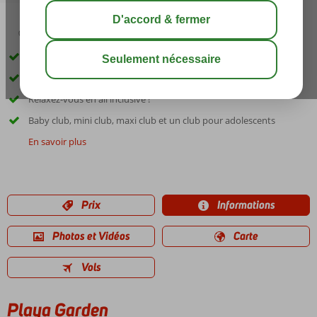
02:30
01:05
août 30°
C
share
sauver
Directement sur la plage de sable de Playa de Muro
Nombreuses activités pour petits et grands
Relaxez-vous en all inclusive !
Baby club, mini club, maxi club et un club pour adolescents
En savoir plus
Prix
Informations
Photos et Vidéos
Carte
Vols
Playa Garden