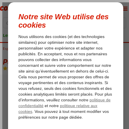
Les garanties de vacances
Espagne
Accueil
Îles Baléares
Majorque
Alcudia
Playa Garden
Playa Garden
All Inclusive
-
Appartement