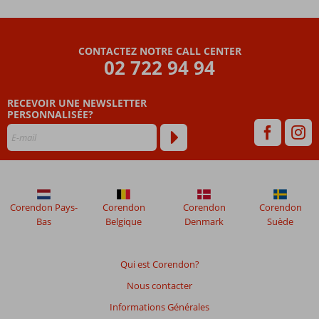
Les
avis
CONTACTEZ NOTRE CALL CENTER
datant
02 722 94 94
de
plus
RECEVOIR UNE NEWSLETTER
de
PERSONNALISÉE?
48
mois
ne
sont
plus
affichés
afin
Corendon Pays-
Corendon
Corendon
Corendon
de
Bas
Belgique
Denmark
Suède
garantir
la
pertinence
Qui est Corendon?
des
Nous contacter
avis
présentés.
Informations Générales
En