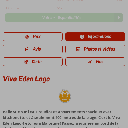
Août
1440
Septembre
599
Octobre
517
Voir les disponibilités
Prix
Informations
Avis
Photos et Vidéos
Carte
Vols
Viva Eden Lago
Belle vue sur l'eau, studios et appartements spacieux avec
kitchenette et à seulement 100 mètres de la plage. C'est le Viva
Eden Lago 4 étoiles à Majorque! Passez la journée au bord de la