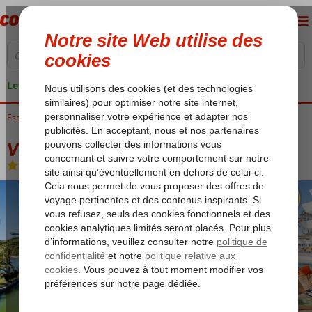
Les garanties de vacances
Espagne
Accueil
Îles Baléares
Majorque
Alcudia
Viva Eden Lago
Viva Eden Lago
Chambre et petit déjeuner
-
Hôtel