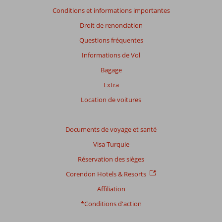
Note
Conditions et informations importantes
totale
Droit de renonciation
Basé
Questions fréquentes
sur:
55
Informations de Vol
commentaires
Bagage
Extra
Distribution
Location de voitures
des votes
Impression générale
8,6
Manger
7,9
Emplacement
8,3
Chambres
8,3
Documents de voyage et santé
Service
8,7
Enfants
8,5
Visa Turquie
Qualité-prix
7,9
Qualité-wifi
8,3
Réservation des sièges
Expériences
Corendon Hotels & Resorts
de
Affiliation
nos
clients
*Conditions d'action
Langue
Français (1)