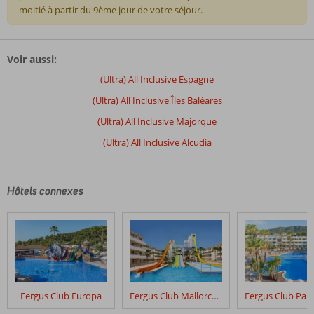
moitié à partir du 9ème jour de votre séjour.
Les
commentaires
Voir aussi:
sont
écrits
(Ultra) All Inclusive Espagne
par
(Ultra) All Inclusive Îles Baléares
nos
clients
(Ultra) All Inclusive Majorque
après
(Ultra) All Inclusive Alcudia
leur
séjour
dans
Viva
Hôtels connexes
Eden
Lago
Les
avis
datant
de
Fergus Club Europa
Fergus Club Mallorca Waterpark
plus