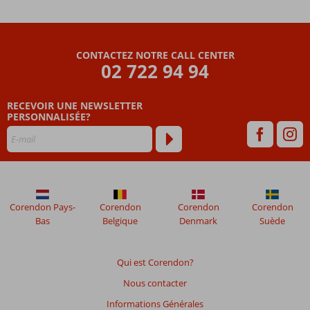
de
48
mois
ne
CONTACTEZ NOTRE CALL CENTER
sont
02 722 94 94
plus
affichés
afin
RECEVOIR UNE NEWSLETTER
de
PERSONNALISÉE?
garantir
la
pertinence
des
avis
présentés.
Corendon Pays-
Corendon
Corendon
Corendon
En
Bas
Belgique
Denmark
Suède
savoir
plus
sur
Qui est Corendon?
nos
avis.
Nous contacter
Informations Générales