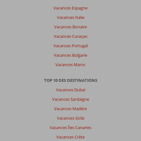
Belle
plages,
Vacances Espagne
Alcudia
Vacances Italie
vieille
ville
Vacances Bonaire
très
Vacances Curaçao
belle,
très
Vacances Portugal
facile
Vacances Bulgarie
de
voyager
Vacances Maroc
en
bus.
TOP 10 DES DESTINATIONS
À
Vacances Dubaï
propos
Vacances Sardaigne
de
Viva
Vacances Madère
Eden
Vacances Sicile
Lago:
Vacances Îles Canaries
Hôtel
très
Vacances Crète
beau,