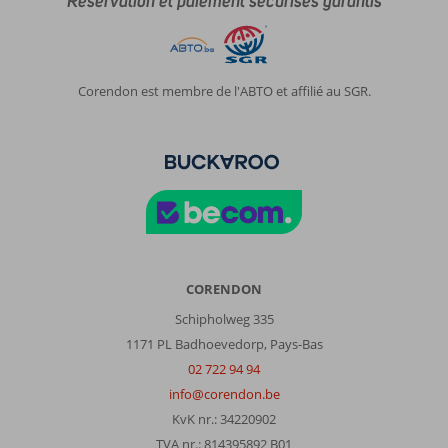
Réservation et paiement sécurisés garantis
Corendon est membre de l'ABTO et affilié au SGR.
CORENDON
Schipholweg 335
1171 PL Badhoevedorp, Pays-Bas
02 722 94 94
info@corendon.be
KvK nr.: 34220902
TVA nr.: 814395892 B01