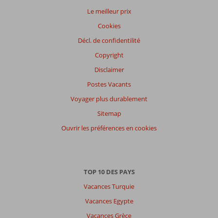
Le meilleur prix
Filtrer
Cookies
par
participants
Décl. de confidentilité
Tous
Copyright
Trier
Disclaimer
par
Postes Vacants
datum (nieuw > oud)
Voyager plus durablement
Sitemap
Anonyme
5,0
Belgie
Ouvrir les préférences en cookies
Famille avec grand (es) enfant (s)
,
13 juillet 2024
TOP 10 DES PAYS
À
Vacances Turquie
propos
de
Vacances Egypte
Alcudia:
Vacances Grèce