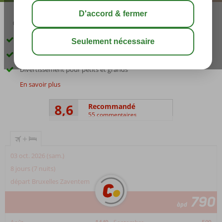
02:30
01:05
août 30°
C
share
sauver
À seulement 100 m de la plage
Studios et appartements spacieux
Divertissement pour petits et grands
En savoir plus
8,6
Recommandé
55 commentaires
+
03 oct. 2026 (sam.)
8 jours (7 nuits)
départ Bruxelles Zaventem
790
àpd