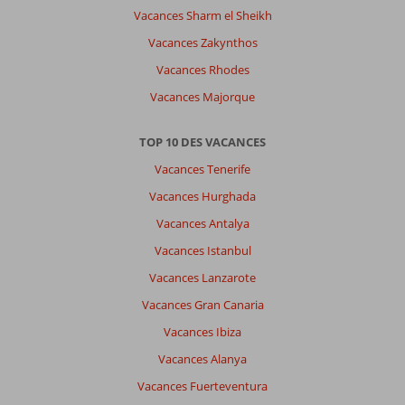
Vacances Sharm el Sheikh
très
propre,
Vacances Zakynthos
personnel
Vacances Rhodes
agréable
mais
Vacances Majorque
nourriture
à
TOP 10 DES VACANCES
revoir
toujours
Vacances Tenerife
la
Vacances Hurghada
même
chose.
Vacances Antalya
Vacances Istanbul
Impression générale
5
Manger
1
Emplacement
6
Chambres
9
Vacances Lanzarote
Service
6
Enfants
5
Vacances Gran Canaria
Qualité-prix
5
Qualité-wifi
10
Vacances Ibiza
Vacances Alanya
Vacances Fuerteventura