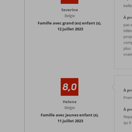
belle
Severine
Belgie
À pr
Famille avec grand (es) enfant (s)
,
pas 
12 juillet 2023
télév
prop
compe
plus 
vrai
8,0
À pr
Prem
Helene
Belgie
À pr
Famille avec jeunes enfant (s)
,
Repas
11 juillet 2023
qu il