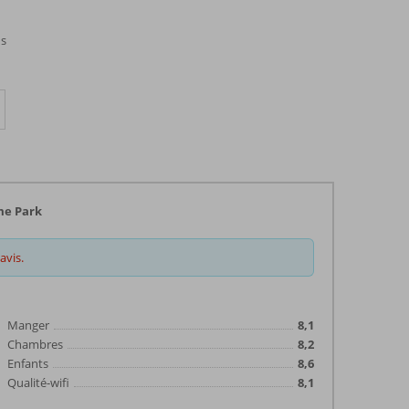
ds
me Park
avis.
Manger
8,1
Chambres
8,2
Enfants
8,6
Qualité-wifi
8,1