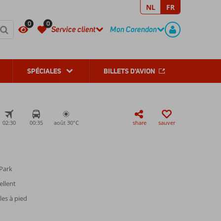
NL
FR
REGISTER
CONTACT
0
0
Service client
Mon Corendon
SPÉCIALES
BILLETS D'AVION
02:30
00:35
août 30°
C
share
sauver
Park
ellent
les à pied