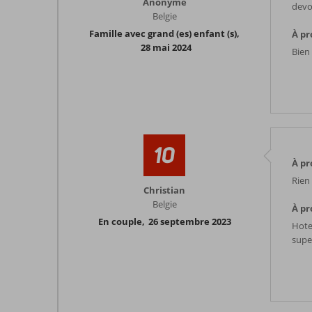
Anonyme
devo
Belgie
Famille avec grand (es) enfant (s)
,
À pr
28 mai 2024
Bien
10
À pr
Rien 
Christian
Belgie
À pr
En couple
,
26 septembre 2023
Hote
supe