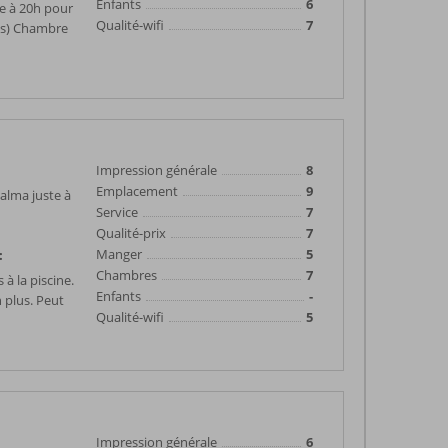
Enfants
6
ile à 20h pour
Qualité-wifi
7
mes) Chambre
Impression générale
8
Emplacement
9
Palma juste à
Service
7
Qualité-prix
7
Manger
5
:
Chambres
7
à la piscine.
Enfants
-
n plus. Peut
Qualité-wifi
5
Impression générale
6