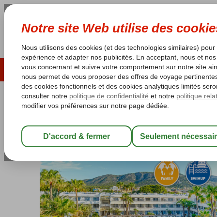
ÉTÉ 2026
LAST MINUTES
S
Les garanties de vacances
Garantie du prix le plu
Espagne
Accueil
Îles Baléares
Majorque
Palma Nova
Fergus Clu
Fergus Club Palmanova Park inc
All Inclusive
-
Hôtel