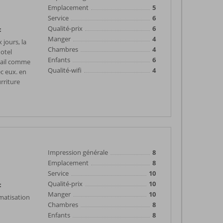
Emplacement
5
Service
6
Qualité-prix
6
:
Manger
4
jours, la
Chambres
4
hotel
Enfants
6
tail comme
Qualité-wifi
4
ec eux. en
urriture
Impression générale
8
Emplacement
8
Service
10
Qualité-prix
10
:
Manger
10
imatisation
Chambres
8
Enfants
8