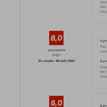
spect
alle
très 
8,0
À pr
Très 
Laurasonia
5 min
Belgie
En couple
,
08 août 2023
À pr
Fergu
Des 
mieux
6,0
À pr