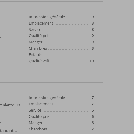
Impression générale
9
Emplacement
8
Service
8
Qualité-prix
9
:
Manger
9
Chambres
8
Enfants
-
Qualité-wifi
10
Impression générale
7
Emplacement
7
x alentours.
Service
6
Qualité-prix
6
Manger
6
:
Chambres
7
staurant, au