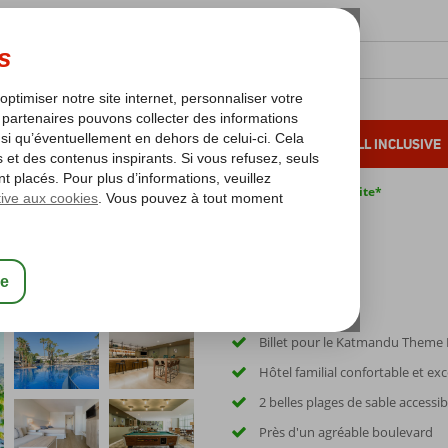
OLEIL D'HIVER
VACANCES AU SOLEIL
ALL INCLUSIVE
s bas*
Pas de surcharge carburant
Annulation gratuite*
b Palmanova Park inclusief Katmandu Theme Park
lusief Katmandu Theme Park
Billet pour le Katmandu Theme 
Hôtel familial confortable et exc
2 belles plages de sable accessib
Près d'un agréable boulevard