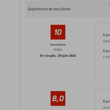
Expériences de nos clients
10
À pr
Desti
Anonyme
Belgie
À pr
En couple
,
29 juin 2024
L'hôt
8,0
À pr
nous