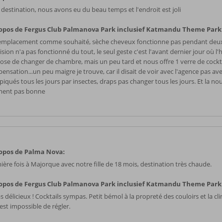
 destination, nous avons eu du beau temps et l'endroit est joli
opos de Fergus Club Palmanova Park inclusief Katmandu Theme Park
emplacement comme souhaité, sèche cheveux fonctionne pas pendant deux 
ision n'a pas fonctionné du tout, le seul geste c'est l'avant dernier jour où l'
ose de changer de chambre, mais un peu tard et nous offre 1 verre de cock
nsation...un peu maigre je trouve, car il disait de voir avec l'agence pas av
piqués tous les jours par insectes, draps pas changer tous les jours. Et la no
ment pas bonne
opos de Palma Nova:
ière fois à Majorque avec notre fille de 18 mois, destination très chaude.
opos de Fergus Club Palmanova Park inclusief Katmandu Theme Park
 délicieux ! Cocktails sympas. Petit bémol à la propreté des couloirs et la cl
 est impossible de régler.