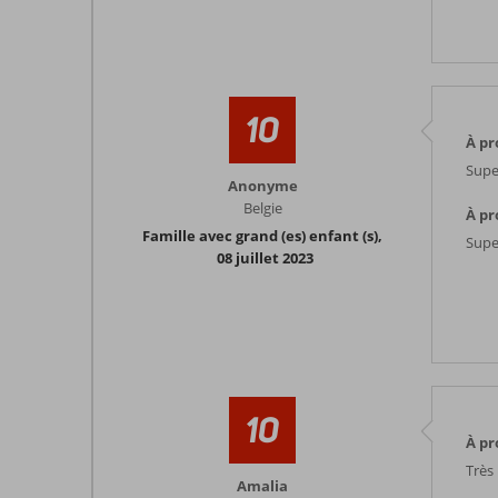
10
À pr
Supe
Anonyme
Belgie
À pr
Famille avec grand (es) enfant (s)
,
Supe
08 juillet 2023
10
À pr
Très 
Amalia