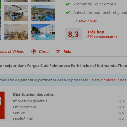
Profitez du Tout Compris
Animations pour petits et gran
En savoir plus
8,3
Très bon
659 commentaires
otos et Vidéos
Carte
Vols
 leur séjour dans Fergus Club Palmanova Park inclusief Katmandu The
chés afin de garantir la pertinence des avis présentés.
En savoir plus sur nos 
Distribution des votes
3
Impression générale
8,3
Emplacement
8,3
Service
8,6
Qualité-prix
8,2