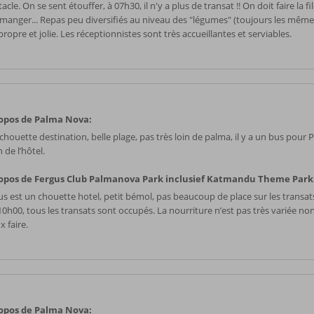
acle. On se sent étouffer, à 07h30, il n'y a plus de transat !! On doit faire la f
r manger... Repas peu diversifiés au niveau des "légumes" (toujours les mê
propre et jolie. Les réceptionnistes sont très accueillantes et serviables.
opos de Palma Nova:
chouette destination, belle plage, pas très loin de palma, il y a un bus pour 
 de l’hôtel.
opos de Fergus Club Palmanova Park inclusief Katmandu Theme Park
s est un chouette hotel, petit bémol, pas beaucoup de place sur les transats 
10h00, tous les transats sont occupés. La nourriture n’est pas très variée no
 faire.
opos de Palma Nova: