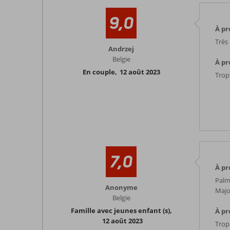
9,0
À pr
Très
Andrzej
Belgie
À pr
En couple
,
12 août 2023
Trop 
7,0
À pr
Palm
Anonyme
Majo
Belgie
Famille avec jeunes enfant (s)
,
À pr
12 août 2023
Trop 