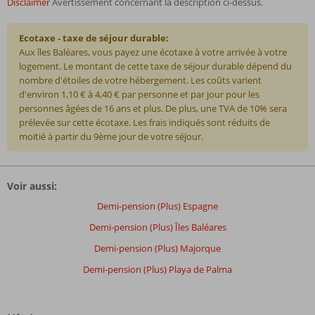
Disclaimer
Avertissement concernant la description ci-dessus.
Ecotaxe - taxe de séjour durable:
Aux îles Baléares, vous payez une écotaxe à votre arrivée à votre
logement. Le montant de cette taxe de séjour durable dépend du
nombre d'étoiles de votre hébergement. Les coûts varient
d'environ 1,10 € à 4,40 € par personne et par jour pour les
personnes âgées de 16 ans et plus. De plus, une TVA de 10% sera
prélevée sur cette écotaxe. Les frais indiqués sont réduits de
moitié à partir du 9ème jour de votre séjour.
Les
commentaires
Voir aussi:
sont
écrits
Demi-pension (Plus) Espagne
par
Demi-pension (Plus) Îles Baléares
nos
clients
Demi-pension (Plus) Majorque
après
Demi-pension (Plus) Playa de Palma
leur
séjour
dans
Vibra