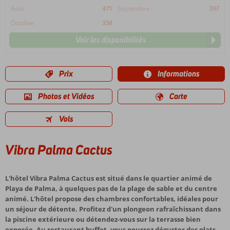
Août
471
Septembre
397
Octobre
358
Voir les disponibilités
Prix
Informations
Photos et Vidéos
Carte
Vols
Vibra Palma Cactus
L'hôtel Vibra Palma Cactus est situé dans le quartier animé de
Playa de Palma, à quelques pas de la plage de sable et du centre
animé. L'hôtel propose des chambres confortables, idéales pour
un séjour de détente. Profitez d'un plongeon rafraîchissant dans
la piscine extérieure ou détendez-vous sur la terrasse bien
exposée. Au restaurant buffet, vous pourrez déguster des plats