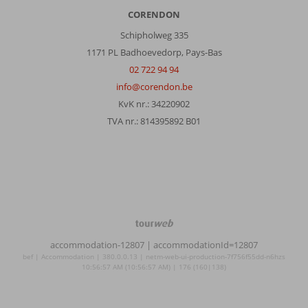
CORENDON
Schipholweg 335
1171 PL Badhoevedorp, Pays-Bas
02 722 94 94
info@corendon.be
KvK nr.: 34220902
TVA nr.: 814395892 B01
TourWeb
©
accommodation-12807
| accommodationId=12807
NetMatch
bef | Accommodation | 380.0.0.13 | netm-web-ui-production-7f756f55dd-n6hzs
10:56:57 AM (10:56:57 AM) | 176 (160|138)