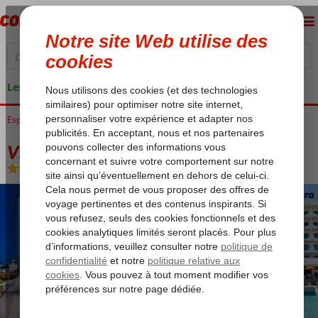
Les garanties de vacances
Espagne
Accueil
Îles Baléares
Majorque
Playa de Palma
Vibra Palma Cactus
Vibra Palma Cactus
Chambre et petit déjeuner
-
Hôtel