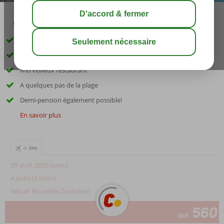
02:30
00:25
août 30°
C
share
sauver
Situé à Playa de Palma
Piscine rafraîchissante
Merveilleux restaurant
A quelques pas de la plage
Demi-pension également possible!
En savoir plus
+
29 août 2026 (sam.)
4 jours (3 nuits)
départ Bruxelles Zaventem
560
àpd