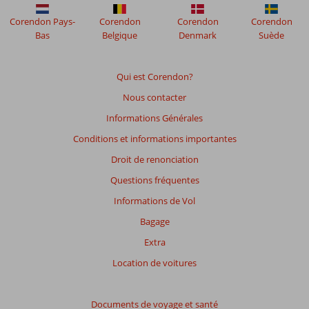
présentés.
Corendon Pays-
Corendon
Corendon
Corendon
En
Bas
Belgique
Denmark
Suède
savoir
plus
sur
Qui est Corendon?
nos
avis.
Nous contacter
Informations Générales
Conditions et informations importantes
Droit de renonciation
Questions fréquentes
Informations de Vol
Bagage
Extra
Location de voitures
Documents de voyage et santé