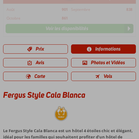
Août
901
Septembre
838
Octobre
861
Voir les disponibilités
Prix
Informations
Avis
Photos et Vidéos
Carte
Vols
Fergus Style Cala Blanca
Le Fergus Style Cala Blanca est un hôtel 4 étoiles chic et élégant,
idéal pour les familles qui souhaitent profiter d’un hôtel de