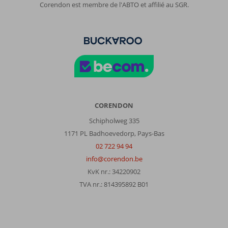
Corendon est membre de l'ABTO et affilié au SGR.
CORENDON
Schipholweg 335
1171 PL Badhoevedorp, Pays-Bas
02 722 94 94
info@corendon.be
KvK nr.: 34220902
TVA nr.: 814395892 B01