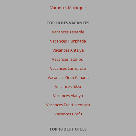
familial,
Vacances Majorque
bons
repas
TOP 10 DES VACANCES
et
animations.
Vacances Tenerife
Ascenseur
Vacances Hurghada
en
panne
Vacances Antalya
pendant
Vacances Istanbul
1
semaine.
Vacances Lanzarote
Vacances Gran Canaria
Impression générale
9
Manger
8
Emplacement
8
Chambres
8
Vacances Ibiza
Service
8
Enfants
6
Vacances Alanya
Qualité-prix
6
Qualité-wifi
7
Vacances Fuerteventura
Vacances Corfu
TOP 10 DES HOTELS