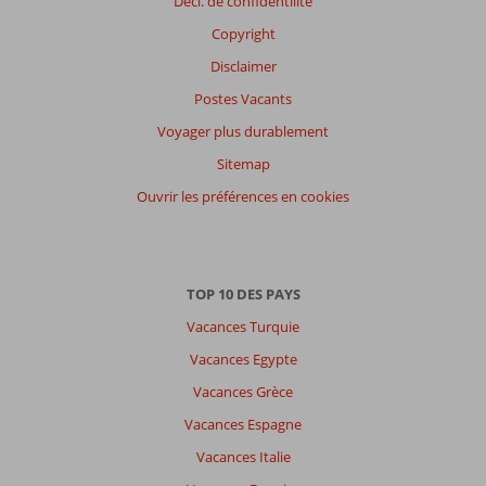
Décl. de confidentilité
participants
Copyright
Tous
Disclaimer
Trier
Postes Vacants
par
datum (nieuw > oud)
Voyager plus durablement
Sitemap
Gaborzsolt
Ouvrir les préférences en cookies
9,0
Belgie
Famille avec jeunes enfant (s)
,
05 mai 2024
TOP 10 DES PAYS
Vacances Turquie
À
propos
Vacances Egypte
de
Vacances Grèce
Santa
Ponsa:
Vacances Espagne
Plage
Vacances Italie
de
l'hôtel