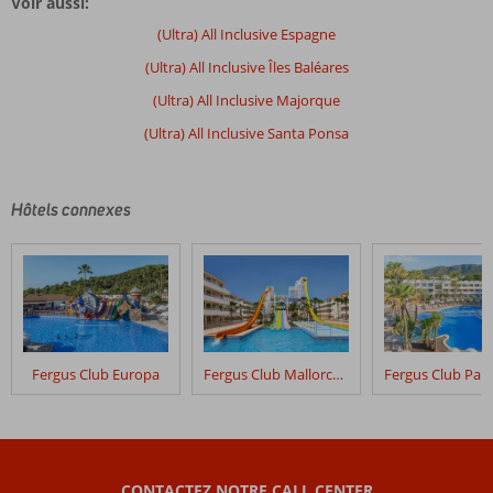
Voir aussi:
sont
écrits
(Ultra) All Inclusive Espagne
par
(Ultra) All Inclusive Îles Baléares
nos
clients
(Ultra) All Inclusive Majorque
après
(Ultra) All Inclusive Santa Ponsa
leur
séjour
dans
Fergus
Hôtels connexes
Style
Cala
Blanca
Les
avis
datant
Fergus Club Europa
Fergus Club Mallorca Waterpark
de
plus
de
48
mois
CONTACTEZ NOTRE CALL CENTER