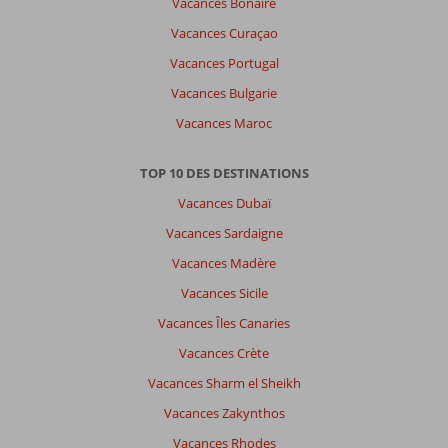
Vacances Bonaire
:
Vacances Curaçao
difficile
à
Vacances Portugal
accéder
Vacances Bulgarie
à
la
Vacances Maroc
mer.
Piscine
TOP 10 DES DESTINATIONS
avec
de
Vacances Dubaï
l'eau
Vacances Sardaigne
très
froide.
Vacances Madère
Vacances Sicile
À
propos
Vacances Îles Canaries
de
Vacances Crète
Fergus
Style
Vacances Sharm el Sheikh
Cala
Vacances Zakynthos
Blanca:
Vacances Rhodes
Hôtel