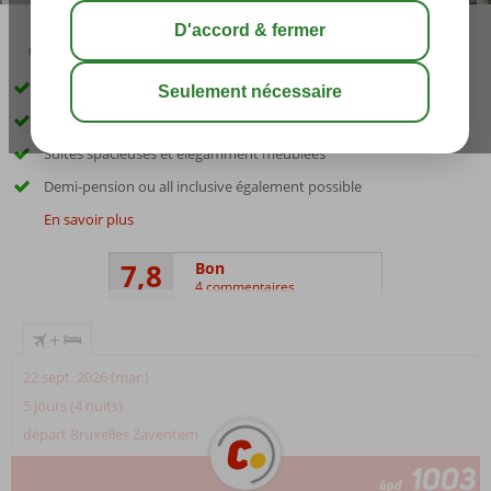
02:30
00:40
août 30°
C
share
sauver
Directement sur la plage privée
Animation amusante pour les enfants
Suites spacieuses et élégamment meublées
Demi-pension ou all inclusive également possible
En savoir plus
7,8
Bon
4 commentaires
+
22 sept. 2026 (mar.)
5 jours (4 nuits)
départ Bruxelles Zaventem
1003
àpd