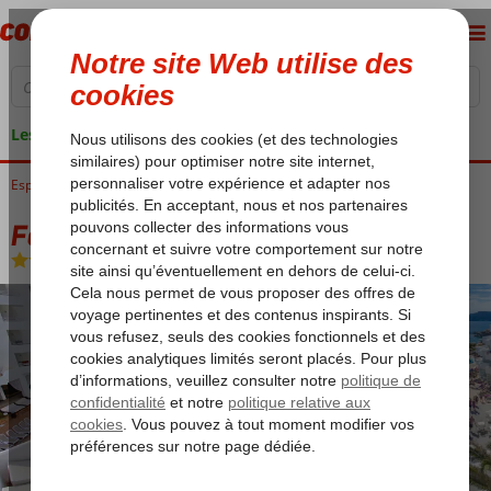
Les garanties de vacances
Espagne
Accueil
Îles Baléares
Majorque
Santa Ponsa
Fergus Style Cala Blanca
Fergus Style Cala Blanca
Chambre et petit déjeuner
-
Hôtel