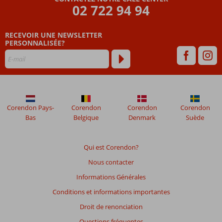
ne
02 722 94 94
sont
plus
affichés
RECEVOIR UNE NEWSLETTER
afin
PERSONNALISÉE?
de
garantir
la
pertinence
des
avis
Corendon Pays-
Corendon
Corendon
Corendon
présentés.
Bas
Belgique
Denmark
Suède
En
savoir
plus
Qui est Corendon?
sur
nos
Nous contacter
avis.
Informations Générales
Conditions et informations importantes
Note
totale
Droit de renonciation
Questions fréquentes