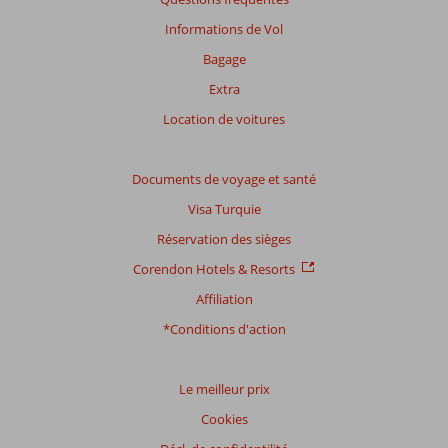
Basé
sur:
Informations de Vol
4
Bagage
commentaires
Extra
Location de voitures
Distribution
des votes
Impression générale
7,8
Manger
7,0
Documents de voyage et santé
Emplacement
7,5
Chambres
8,3
Visa Turquie
Service
8,3
Enfants
7,5
Réservation des sièges
Qualité-prix
6,8
Qualité-wifi
7,5
Corendon Hotels & Resorts
Expériences
Affiliation
de
nos
*Conditions d'action
clients
Langue
Français (1)
Le meilleur prix
Cookies
Filtrer
par