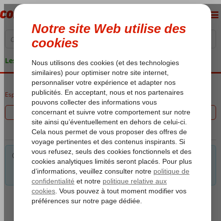
Les garanties de vacances
Espagne
Accueil
Îles Canaries
Fuerteventura
Bingo Fuerteventura
Filtrez les 0 offres
Pour les critères sélectionnés, nous avons pas le choix. Astuce:
Vous pouvez supprimer un ou plusieurs critères pour encore
des possibilités.