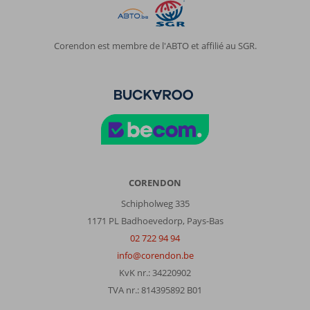
Corendon est membre de l'ABTO et affilié au SGR.
CORENDON
Schipholweg 335
1171 PL Badhoevedorp, Pays-Bas
02 722 94 94
info@corendon.be
KvK nr.: 34220902
TVA nr.: 814395892 B01