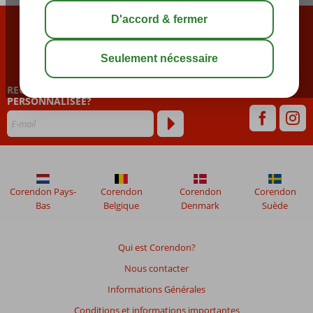
CONTACTEZ NOTRE CALL CENTER
02 722 94 94
RECEVOIR UNE NEWSLETTER
PERSONNALISÉE?
Corendon Pays-
Corendon
Corendon
Corendon
Bas
Belgique
Denmark
Suède
Qui est Corendon?
Nous contacter
Informations Générales
Conditions et informations importantes