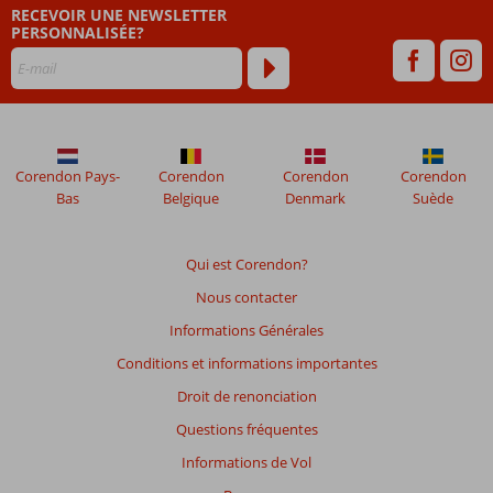
RECEVOIR UNE NEWSLETTER
de
PERSONNALISÉE?
plus
de
48
mois
ne
sont
plus
Corendon Pays-
Corendon
Corendon
Corendon
affichés
Bas
Belgique
Denmark
Suède
afin
de
garantir
Qui est Corendon?
la
Nous contacter
pertinence
des
Informations Générales
avis
Conditions et informations importantes
présentés.
En
Droit de renonciation
savoir
Questions fréquentes
plus
sur
Informations de Vol
nos