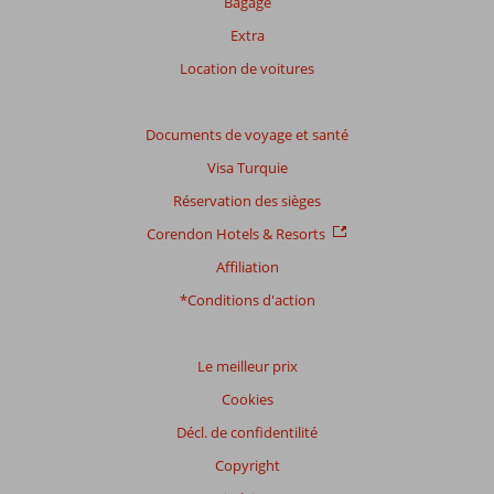
Bagage
avis.
Extra
Note
Location de voitures
totale
Basé
Documents de voyage et santé
sur:
Visa Turquie
6
commentaires
Réservation des sièges
Corendon Hotels & Resorts
Affiliation
Distribution
des votes
*Conditions d'action
Impression générale
7,5
Manger
1,0
Emplacement
8,2
Chambres
6,0
Service
7,5
Enfants
4,0
Le meilleur prix
Qualité-prix
7,7
Qualité-wifi
5,5
Cookies
Décl. de confidentilité
Expériences
de
Copyright
nos