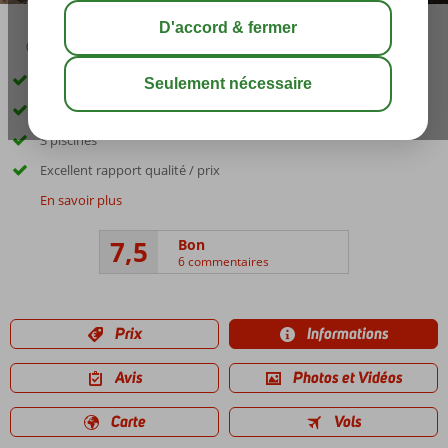
04:30
00:45
août 27°
C
share
sauver
Un jardin joliment aménagé
Plage et centre accessibles à pied
3 piscines
Excellent rapport qualité / prix
En savoir plus
7,5
Bon
6 commentaires
Prix
Informations
Avis
Photos et Vidéos
Carte
Vols