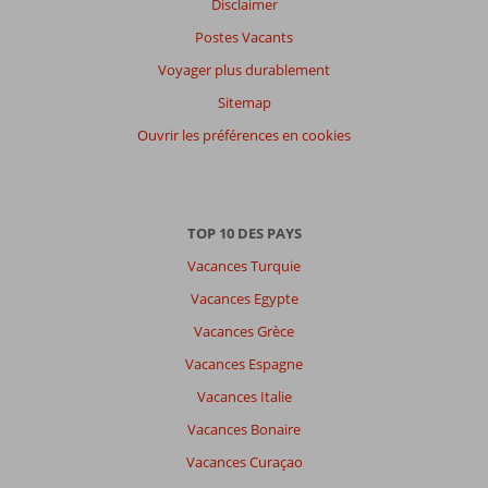
clients
Disclaimer
Langue
Postes Vacants
Français (0)
Voyager plus durablement
Filtrer
Sitemap
par
participants
Ouvrir les préférences en cookies
Tous
Trier
par
TOP 10 DES PAYS
datum (nieuw > oud)
Vacances Turquie
Vacances Egypte
Il
Vacances Grèce
n'y
a
Vacances Espagne
pas
Vacances Italie
de
commentaires
Vacances Bonaire
en
Vacances Curaçao
français,
choisissez