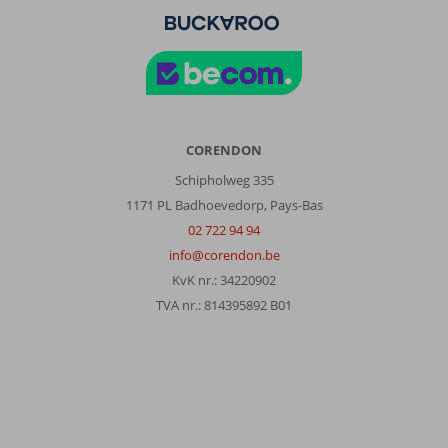
CORENDON
Schipholweg 335
1171 PL Badhoevedorp, Pays-Bas
02 722 94 94
info@corendon.be
KvK nr.: 34220902
TVA nr.: 814395892 B01