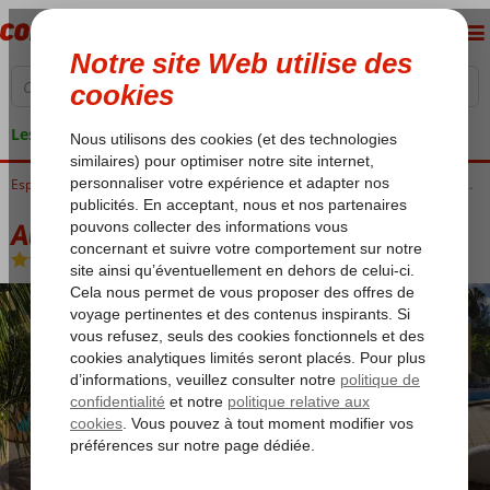
Les garanties de vacances
Accueil
Espagne
Îles Canaries
Fuerteventura
Corralejo
Atlantic Garden Beach Mate
Atlantic Garden Beach Mate
Logement
-
Appartement