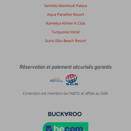
la
Sentido Mamlouk Palace
nourriture
Aqua Paradise Resort
à
revoir.
Kamelya Aishen K Club
Bcq
Turquoise Hotel
de
bruit
Sunis Elita Beach Resort
dans
le
restaurant
qui
Réservation et paiement sécurisés garantis
lui
aussi
manque
de
chaleur.
Corendon est membre de l'ABTO et affilié au SGR.
Bcq
de
tables
non
débarrassées.
La