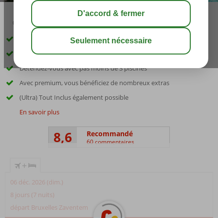
04:30
00:45
août 27°
C
share
sauver
Excellente offre de vacances
Situé au calme, à proximité de Corralejo
Détendez-vous avec pas moins de 3 piscines
Avec premium, vous bénéficiez de nombreux extras
(Ultra) Tout Inclus également possible
En savoir plus
8,6
Recommandé
60 commentaires
+
06 déc. 2026 (dim.)
8 jours (7 nuits)
départ Bruxelles Zaventem