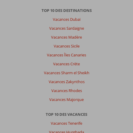
trop
petit
TOP 10 DES DESTINATIONS
que
pour
Vacances Dubaï
etre
Vacances Sardaigne
à
l'aise
Vacances Madère
,
Vacances Sicile
pas
de
Vacances Îles Canaries
vision
Vacances Crète
submarine
comme
Vacances Sharm el Sheikh
prévu
Vacances Zakynthos
,
paella
Vacances Rhodes
du
Vacances Majorque
midi
tiède
voir
TOP 10 DES VACANCES
froide...
Vacances Tenerife
2h
à
Vacances Hurghada