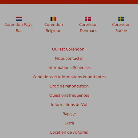
pertinence
des
avis
présentés.
Corendon Pays-
Corendon
Corendon
Corendon
En
Bas
Belgique
Denmark
Suède
savoir
plus
sur
Qui est Corendon?
nos
avis.
Nous contacter
Informations Générales
Note
Conditions et informations importantes
totale
Droit de renonciation
Basé
Questions fréquentes
sur:
60
Informations de Vol
commentaires
Bagage
Extra
Distribution
Location de voitures
des votes