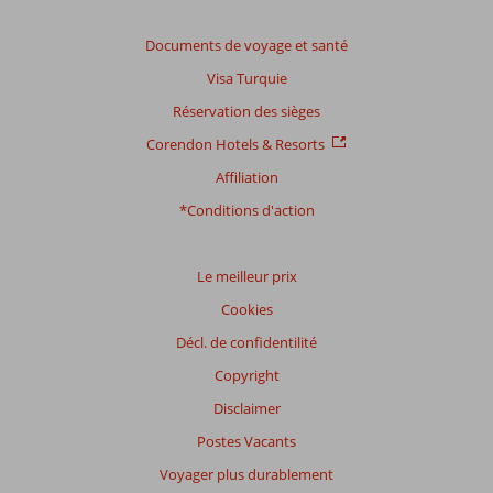
Impression générale
8,6
Manger
7,8
Emplacement
8,0
Chambres
8,4
Documents de voyage et santé
Service
8,5
Enfants
7,5
Visa Turquie
Qualité-prix
8,0
Qualité-wifi
8,0
Réservation des sièges
Expériences
Corendon Hotels & Resorts
de
Affiliation
nos
clients
*Conditions d'action
Langue
Français (2)
Le meilleur prix
Filtrer
Cookies
par
participants
Décl. de confidentilité
Tous
Copyright
Trier
Disclaimer
par
Postes Vacants
datum (nieuw > oud)
Voyager plus durablement