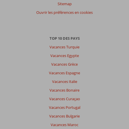
Sitemap
Luc
8,0
Belgie
Ouvrir les préférences en cookies
Famille avec grand (es) enfant (s)
,
26 octobre 2025
TOP 10 DES PAYS
À
Vacances Turquie
propos
de
Vacances Egypte
Corralejo:
Vacances Grèce
L'excursion
en
Vacances Espagne
catamaran
Vacances Italie
était
décevante
Vacances Bonaire
:
Vacances Curaçao
trop
de
Vacances Portugal
monde
Vacances Bulgarie
ou
bateau
Vacances Maroc