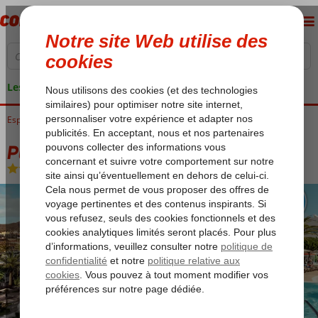
Les garanties de vacances
Espagne
Accueil
Îles Canaries
Fuerteventura
Corralejo
Playa Park Zensation
Playa Park Zensation
Demi-pension
-
Hôtel