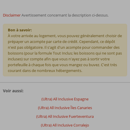
Disclaimer
Avertissement concernant la description ci-dessus.
Bon à savoir:
À votre arrivée au logement, vous pouvez généralement choisir de
prépayer un acompte par carte de crédit. Cependant, ce dépôt
n'est pas obligatoire. Il s'agit d'un acompte pour commander des
boissons (pour la formule Tout Inclus; les boissons qui ne sont pas
incluses) sur compte afin que vous n'ayez pas à sortir votre
portefeuille à chaque fois que vous mangez ou buvez. C'est très
courant dans de nombreux hébergements.
Les
commentaires
Voir aussi:
sont
écrits
(Ultra) All Inclusive Espagne
par
(Ultra) All Inclusive Îles Canaries
nos
clients
(Ultra) All Inclusive Fuerteventura
après
(Ultra) All Inclusive Corralejo
leur