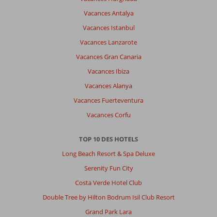
Lobos
Vacances Antalya
trop
long
Vacances Istanbul
Vacances Lanzarote
À
propos
Vacances Gran Canaria
de
Vacances Ibiza
Playa
Park
Vacances Alanya
Zensation:
Vacances Fuerteventura
Pas
Vacances Corfu
de
bar
cosy
TOP 10 DES HOTELS
pour
Long Beach Resort & Spa Deluxe
se
poser
Serenity Fun City
tranquillement
Costa Verde Hotel Club
le
soir.
Double Tree by Hilton Bodrum Isil Club Resort
Qualité
Grand Park Lara
de