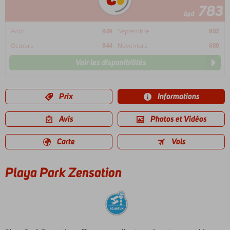
783
àpd
Août
949
Septembre
802
Octobre
844
Novembre
680
Voir les disponibilités
Prix
Informations
Avis
Photos et Vidéos
Carte
Vols
Playa Park Zensation