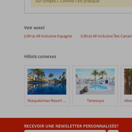
sur compte ». Comme c'est pratique!
Les
commentaires
sont
Voir aussi:
écrits
par
(Ultra) All Inclusive Espagne
(Ultra) All Inclusive Îles Canar
nos
clients
après
Hôtels connexes
leur
séjour
dans
Fly
&
Go
Servatur
Waikiki
Maspalomas Resort by Dunas
Tenesoya
Les
avis
datant
RECEVOIR UNE NEWSLETTER PERSONNALISÉE?
de