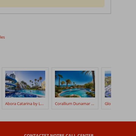
les
Abora Catarina by Lopesan Hotels
Corallium Dunamar by Lopesan Hotels
CONTACTEZ NOTRE CALL CENTER