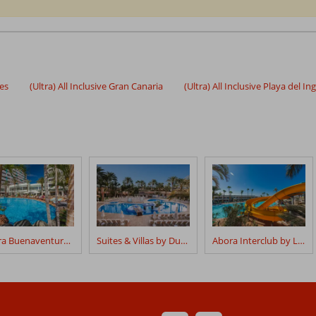
ies
(Ultra) All Inclusive Gran Canaria
(Ultra) All Inclusive Playa del Ing
Abora Buenaventura by Lopesan Hotels
Suites & Villas by Dunas
Abora Interclub by Lopesan Hotels