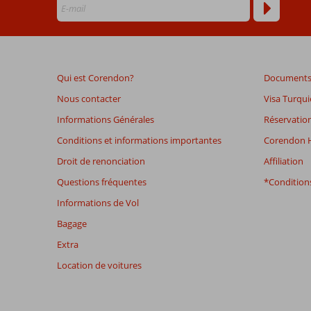
plus
de
48
mois
ne
Qui est Corendon?
Documents 
sont
plus
Nous contacter
Visa Turqui
affichés
Informations Générales
Réservation
afin
de
Conditions et informations importantes
Corendon H
garantir
Droit de renonciation
Affiliation
la
pertinence
Questions fréquentes
*Conditions
des
Informations de Vol
avis
présentés.
Bagage
En
Extra
savoir
plus
Location de voitures
sur
nos
avis.