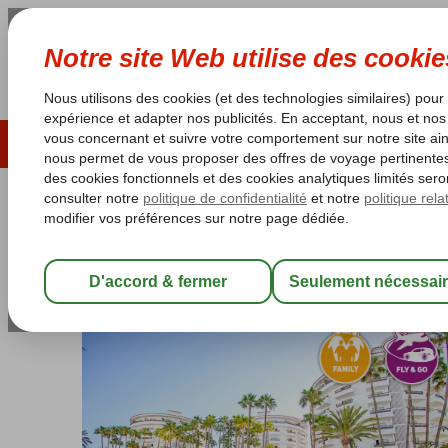
ÉTÉ 2026
LAST MINUTES
S
Les garanties de vacances
Garantie du prix le plu
Espagne
Accueil
Îles Canaries
Gran Canaria
Playa del Ingles
Fly 
Fly & Go Servatur Waikiki
Chambre et petit déjeuner
-
Hôtel