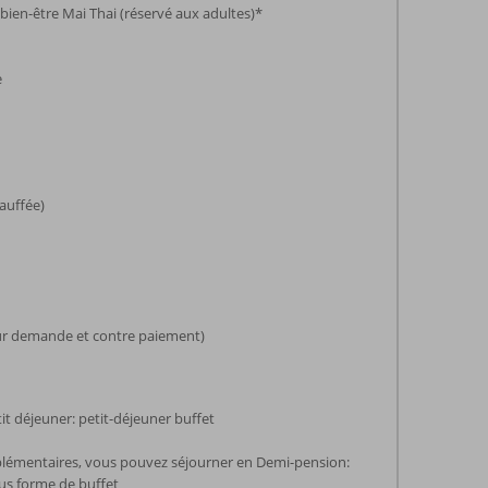
 bien-être Mai Thai (réservé aux adultes)*
e
hauffée)
sur demande et contre paiement)
it déjeuner: petit-déjeuner buffet
lémentaires, vous pouvez séjourner en Demi-pension:
ous forme de buffet