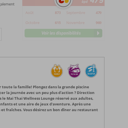
479
àpd
également
Août
873
Septembre
479
Octobre
615
Novembre
969
Voir les disponibilités
 toute la famille! Plongez dans la grande piscine
er la journée avec un peu plus d'action ? Direction
s le Mai Thai Wellness Lounge réservé aux adultes,
enfants et une aire de jeux d'aventure. Après une
et fraîches. Vous désirez un bon dîner au restaurant