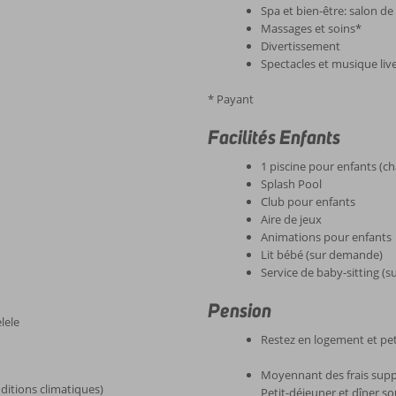
Spa et bien-être: salon de
Massages et soins*
Divertissement
Spectacles et musique liv
* Payant
Facilités Enfants
1 piscine pour enfants (c
Splash Pool
Club pour enfants
Aire de jeux
Animations pour enfants
Lit bébé (sur demande)
Service de baby-sitting (
Pension
elele
Restez en logement et pet
Moyennant des frais supp
nditions climatiques)
Petit-déjeuner et dîner s