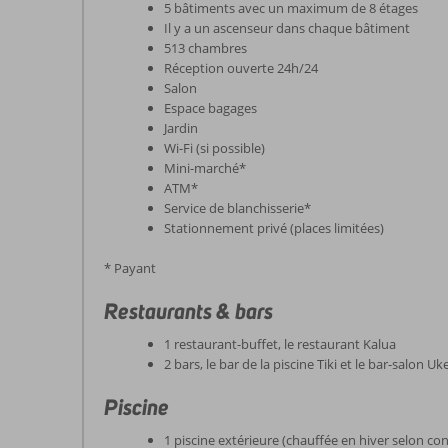
5 bâtiments avec un maximum de 8 étages
Il y a un ascenseur dans chaque bâtiment
513 chambres
Réception ouverte 24h/24
Salon
Espace bagages
Jardin
Wi-Fi (si possible)
Mini-marché*
ATM*
Service de blanchisserie*
Stationnement privé (places limitées)
* Payant
Restaurants & bars
1 restaurant-buffet, le restaurant Kalua
2 bars, le bar de la piscine Tiki et le bar-salon Uk
Piscine
1 piscine extérieure (chauffée en hiver selon co