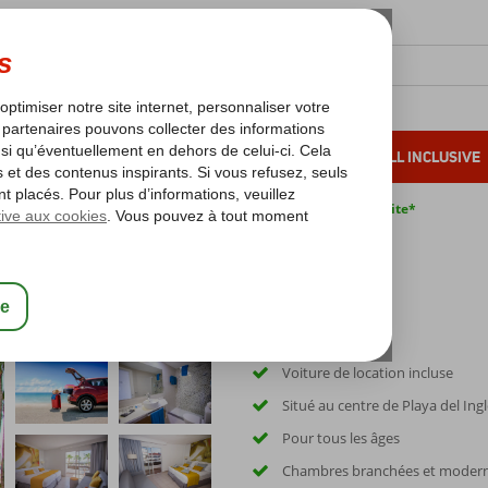
OLEIL D'HIVER
VACANCES AU SOLEIL
ALL INCLUSIVE
s bas*
Pas de surcharge carburant
Annulation gratuite*
& Go Servatur Waikiki
Voiture de location incluse
Situé au centre de Playa del Ing
Pour tous les âges
Chambres branchées et moder