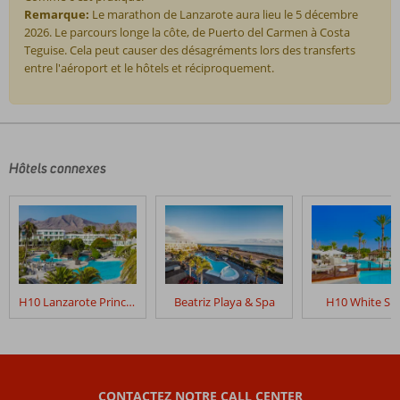
Remarque:
Le marathon de Lanzarote aura lieu le 5 décembre
2026. Le parcours longe la côte, de Puerto del Carmen à Costa
Teguise. Cela peut causer des désagréments lors des transferts
entre l'aéroport et le hôtels et réciproquement.
Les
commentaires
sont
écrits
Hôtels connexes
par
nos
clients
après
leur
séjour
dans
H10 Lanzarote Princess
Beatriz Playa & Spa
H10 White Sui
Be
Live
Lanzarote
Resort
CONTACTEZ NOTRE CALL CENTER