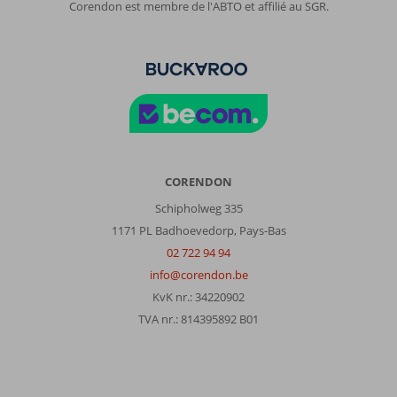
Corendon est membre de l'ABTO et affilié au SGR.
CORENDON
Schipholweg 335
1171 PL Badhoevedorp, Pays-Bas
02 722 94 94
info@corendon.be
KvK nr.: 34220902
TVA nr.: 814395892 B01