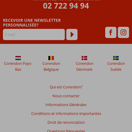
Les
02 722 94 94
avis
datant
RECEVOIR UNE NEWSLETTER
de
PERSONNALISÉE?
plus
de
48
mois
ne
sont
plus
Corendon Pays-
Corendon
Corendon
Corendon
affichés
Bas
Belgique
Denmark
Suède
afin
de
garantir
Qui est Corendon?
la
Nous contacter
pertinence
des
Informations Générales
avis
Conditions et informations importantes
présentés.
En
Droit de renonciation
savoir
Questions fréquentes