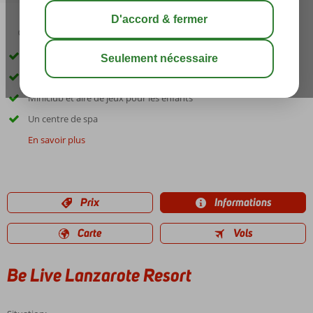
04:30
00:30
août 28°
C
share
sauver
En bordure de Costa Teguise
Plusieurs piscines
Miniclub et aire de jeux pour les enfants
Un centre de spa
En savoir plus
Prix
Informations
Carte
Vols
Be Live Lanzarote Resort