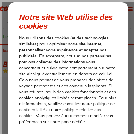
Les garanties de vacances
Espagne
Accueil
Îles Canaries
Lanzarote
Costa Teguise
Be Live Lanzarote Resort
Be Live Lanzarote Resort
All Inclusive
-
Hôtel