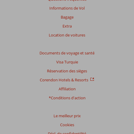
plus
sur
Informations de Vol
nos
Bagage
avis.
Extra
Location de voitures
Documents de voyage et santé
Visa Turquie
Réservation des sièges
Corendon Hotels & Resorts
Affiliation
*Conditions d'action
Le meilleur prix
Cookies
Décl. de confidentilité