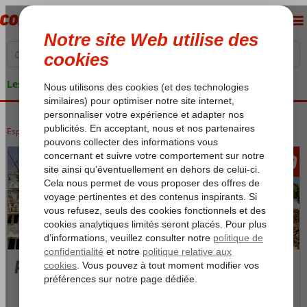
Les garanties de vacances
Espagne
Accueil
Îles Canaries
Lanzarote
Puerto Calero
989
àpd
Puerto Calero
Photos et Vidéos
Carte