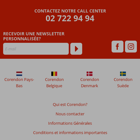
marche
de
CONTACTEZ NOTRE CALL CENTER
02 722 94 94
Puerto
Calero
Demi-
RECEVOIR UNE NEWSLETTER
pension
PERSONNALISÉE?
ou Ultra
All
Inclusive
également
possible
Corendon Pays-
Corendon
Corendon
Corendon
Bas
Belgique
Denmark
Suède
Qui est Corendon?
Nous contacter
Informations Générales
Conditions et informations importantes