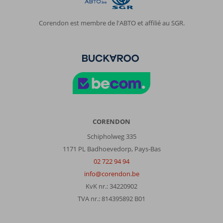
Corendon est membre de l'ABTO et affilié au SGR.
CORENDON
Schipholweg 335
1171 PL Badhoevedorp, Pays-Bas
02 722 94 94
info@corendon.be
KvK nr.: 34220902
TVA nr.: 814395892 B01