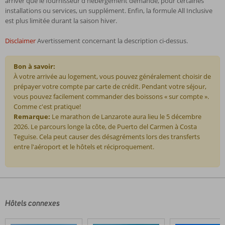
arriver que le fournisseur d'hébergement demande, pour certaines
installations ou services, un supplément. Enfin, la formule All Inclusive
est plus limitée durant la saison hiver.
Disclaimer
Avertissement concernant la description ci-dessus.
Bon à savoir:
À votre arrivée au logement, vous pouvez généralement choisir de
prépayer votre compte par carte de crédit. Pendant votre séjour,
vous pouvez facilement commander des boissons « sur compte ».
Comme c'est pratique!
Remarque:
Le marathon de Lanzarote aura lieu le 5 décembre
2026. Le parcours longe la côte, de Puerto del Carmen à Costa
Teguise. Cela peut causer des désagréments lors des transferts
entre l'aéroport et le hôtels et réciproquement.
Les
commentaires
sont
écrits
Hôtels connexes
par
nos