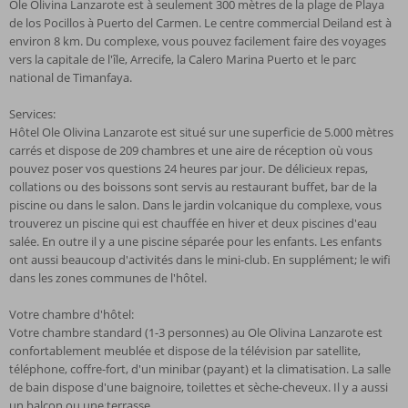
Ole Olivina Lanzarote est à seulement 300 mètres de la plage de Playa
de los Pocillos à Puerto del Carmen. Le centre commercial Deiland est à
environ 8 km. Du complexe, vous pouvez facilement faire des voyages
vers la capitale de l'île, Arrecife, la Calero Marina Puerto et le parc
national de Timanfaya.
Services:
Hôtel Ole Olivina Lanzarote est situé sur une superficie de 5.000 mètres
carrés et dispose de 209 chambres et une aire de réception où vous
pouvez poser vos questions 24 heures par jour. De délicieux repas,
collations ou des boissons sont servis au restaurant buffet, bar de la
piscine ou dans le salon. Dans le jardin volcanique du complexe, vous
trouverez un piscine qui est chauffée en hiver et deux piscines d'eau
salée. En outre il y a une piscine séparée pour les enfants. Les enfants
ont aussi beaucoup d'activités dans le mini-club. En supplément; le wifi
dans les zones communes de l'hôtel.
Votre chambre d'hôtel:
Votre chambre standard (1-3 personnes) au Ole Olivina Lanzarote est
confortablement meublée et dispose de la télévision par satellite,
téléphone, coffre-fort, d'un minibar (payant) et la climatisation. La salle
de bain dispose d'une baignoire, toilettes et sèche-cheveux. Il y a aussi
un balcon ou une terrasse.