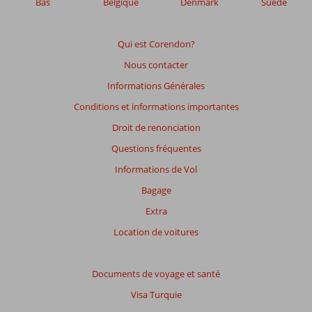
Bas
Belgique
Denmark
Suède
de
garantir
la
Qui est Corendon?
pertinence
Nous contacter
des
avis
Informations Générales
présentés.
Conditions et informations importantes
En
savoir
Droit de renonciation
plus
Questions fréquentes
sur
nos
Informations de Vol
avis.
Bagage
Extra
Location de voitures
Documents de voyage et santé
Visa Turquie