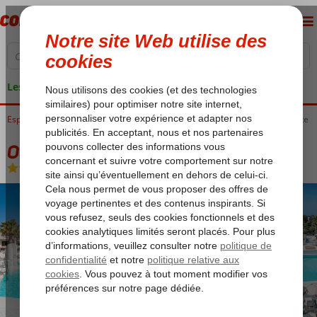
Les garanties de vacances
Espagne
Accueil
Îles Canaries
Lanzarote
Puerto del Carmen
Ole Olivina Lanzarote
Ole Olivina Lanzarote
All Inclusive
-
Hôtel