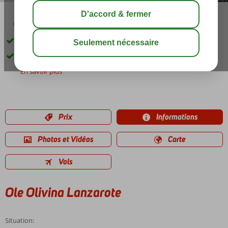
04:30
00:15
août 28°
C
share
sauver
3 piscines
Chambres (familiales) spacieuses
En savoir plus
Prix
Informations
Photos et Vidéos
Carte
Vols
Ole Olivina Lanzarote
Situation: