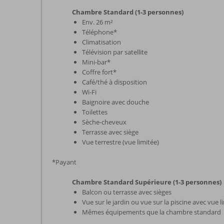
Chambre Standard (1-3 personnes)
Env. 26 m²
Téléphone*
Climatisation
Télévision par satellite
Mini-bar*
Coffre fort*
Café/thé à disposition
Wi-Fi
Baignoire avec douche
Toilettes
Sèche-cheveux
Terrasse avec siège
Vue terrestre (vue limitée)
*Payant
Chambre Standard Supérieure (1-3 personnes)
Balcon ou terrasse avec sièges
Vue sur le jardin ou vue sur la piscine avec vue l
Mêmes équipements que la chambre standard