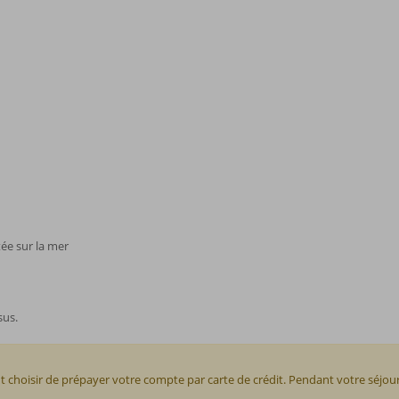
tée sur la mer
sus.
 choisir de prépayer votre compte par carte de crédit. Pendant votre séj