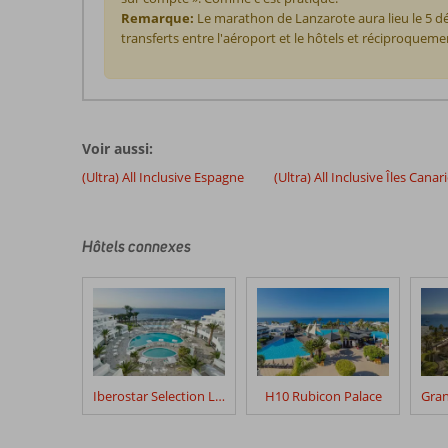
Remarque:
Le marathon de Lanzarote aura lieu le 5 d
transferts entre l'aéroport et le hôtels et réciproqueme
Les
commentaires
sont
Voir aussi:
écrits
par
(Ultra) All Inclusive Espagne
(Ultra) All Inclusive Îles Canar
nos
clients
après
Hôtels connexes
leur
séjour
dans
Seaside
Los
Jameos
Iberostar Selection Lanzarote Park
H10 Rubicon Palace
Les
avis
datant