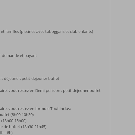
et familles (piscines avec toboggans et club enfants)
sur demande et payant
it déjeuner: petit-déjeuner buffet
re, vous restez en Demi-pension : petit-déjeuner buffet
re, vous restez en formule Tout inclus:
buffet (8h00-10h30)
t (13h00-15h00)
e de buffet (18h30-21h45)
11h-18h)