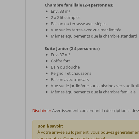
Chambre familiale (2-4 personnes)
Env. 33 m²
2 x 2 lits simples
Balcon ou terrasse avec sièges
Vue sur les terres avec vue mer limitée
Mêmes équipements que la chambre standard
Suite Junior (2-4 personnes)
Env. 37 m²
Coffre fort
Bain ou douche
Peignoir et chaussons
Balcon avec transats
Vue sur le jardin/vue sur la piscine avec vue limi
Mêmes équipements que la chambre familiale
Disclaimer
Avertissement concernant la description ci-des
Bon à savoir:
À votre arrivée au logement, vous pouvez généralement
sur compte ». Comme c'est pratique!