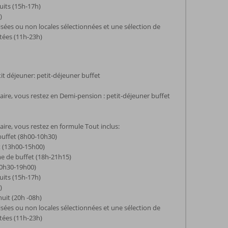
uits (15h-17h)
)
isées ou non locales sélectionnées et une sélection de
tées (11h-23h)
it déjeuner: petit-déjeuner buffet
re, vous restez en Demi-pension : petit-déjeuner buffet
re, vous restez en formule Tout inclus:
buffet (8h00-10h30)
t (13h00-15h00)
e de buffet (18h-21h15)
10h30-19h00)
uits (15h-17h)
)
nuit (20h -08h)
isées ou non locales sélectionnées et une sélection de
tées (11h-23h)