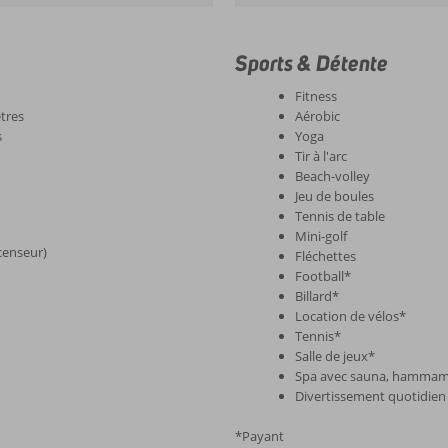
Sports & Détente
Fitness
tres
Aérobic
s
Yoga
Tir à l'arc
Beach-volley
Jeu de boules
Tennis de table
Mini-golf
censeur)
Fléchettes
Football*
Billard*
Location de vélos*
Tennis*
Salle de jeux*
Spa avec sauna, hammam,
Divertissement quotidien 
*Payant