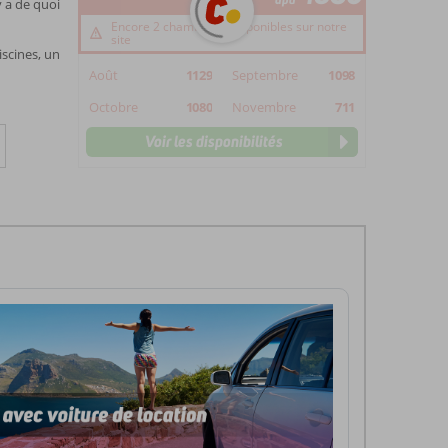
y a de quoi
Encore 2 chambre(s) disponibles sur notre
site
scines, un
Août
1129
Septembre
1098
Octobre
1080
Novembre
711
Voir les disponibilités