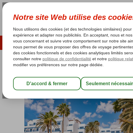
ÉTÉ 2026
LAST MINUTES
S
Les garanties de vacances
Garantie du prix le plu
Espagne
Accueil
Îles Canaries
Lanzarote
Puerto del Carmen
Seas
Seaside Los Jameos
Chambre et petit déjeuner
-
Hôtel