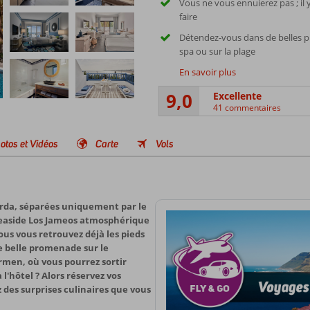
Vous ne vous ennuierez pas ; il 
faire
Détendez-vous dans de belles pi
spa ou sur la plage
En savoir plus
9,0
Excellente
41 commentaires
otos et Vidéos
Carte
Vols
gorda, séparées uniquement par le
Seaside Los Jameos atmosphérique
vous vous retrouvez déjà les pieds
ne belle promenade sur le
rmen, où vous pourrez sortir
l'hôtel ? Alors réservez vos
 des surprises culinaires que vous