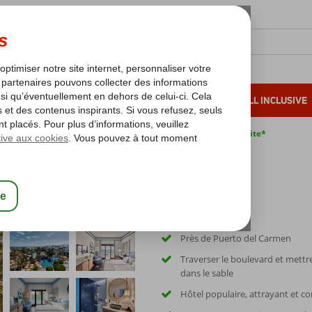
OLEIL D'HIVER
VACANCES AU SOLEIL
ALL INCLUSIVE
s bas*
Pas de surcharge carburant
Annulation gratuite*
ide Los Jameos
Près de Puerto del Carmen
Traverser le boulevard et mettre
dans le sable
Hôtel populaire, attrayant et co