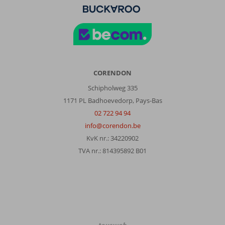
CORENDON
Schipholweg 335
1171 PL Badhoevedorp, Pays-Bas
02 722 94 94
info@corendon.be
KvK nr.: 34220902
TVA nr.: 814395892 B01