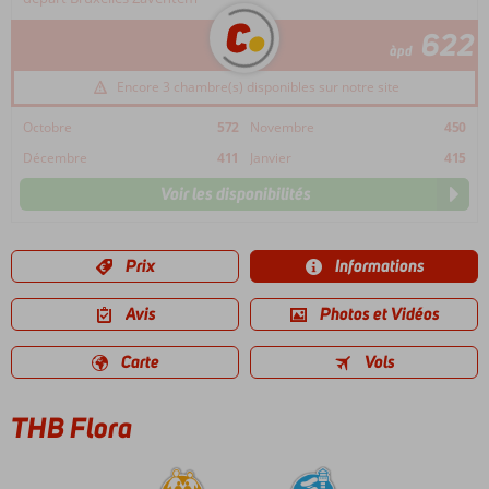
622
àpd
Encore 3 chambre(s) disponibles sur notre site
Octobre
572
Novembre
450
Décembre
411
Janvier
415
Voir les disponibilités
Prix
Informations
Avis
Photos et Vidéos
Carte
Vols
THB Flora