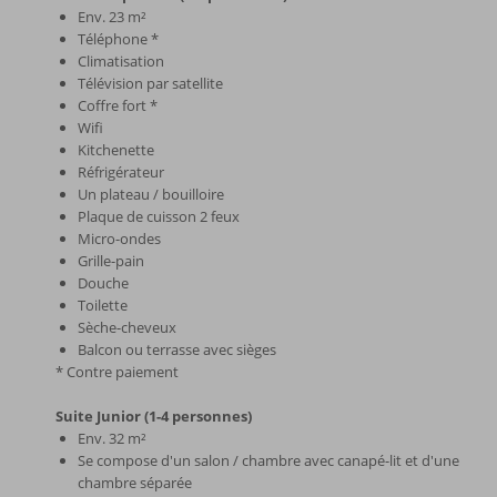
Env. 23 m²
Téléphone *
Climatisation
Télévision par satellite
Coffre fort *
Wifi
Kitchenette
Réfrigérateur
Un plateau / bouilloire
Plaque de cuisson 2 feux
Micro-ondes
Grille-pain
Douche
Toilette
Sèche-cheveux
Balcon ou terrasse avec sièges
* Contre paiement
Suite Junior (1-4 personnes)
Env. 32 m²
Se compose d'un salon / chambre avec canapé-lit et d'une
chambre séparée