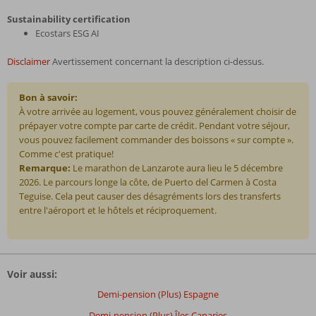
Sustainability certification
Ecostars ESG AI
Disclaimer
Avertissement concernant la description ci-dessus.
Bon à savoir:
À votre arrivée au logement, vous pouvez généralement choisir de
prépayer votre compte par carte de crédit. Pendant votre séjour,
vous pouvez facilement commander des boissons « sur compte ».
Comme c'est pratique!
Remarque:
Le marathon de Lanzarote aura lieu le 5 décembre
2026. Le parcours longe la côte, de Puerto del Carmen à Costa
Teguise. Cela peut causer des désagréments lors des transferts
entre l'aéroport et le hôtels et réciproquement.
Les
commentaires
Voir aussi:
sont
écrits
Demi-pension (Plus) Espagne
par
Demi-pension (Plus) Îles Canaries