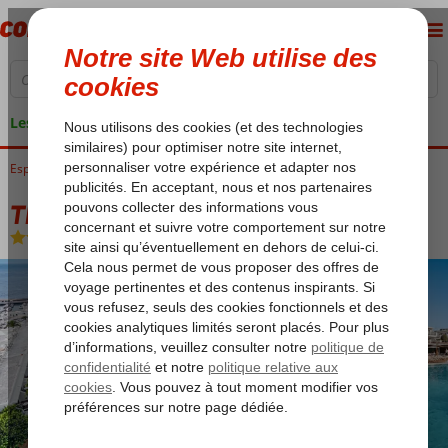
Les garanties de vacances
Espagne
Accueil
Îles Canaries
Lanzarote
Puerto del Carmen
THB Flora
THB Flora
Logement
-
Hôtel