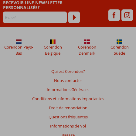
de
RECEVOIR UNE NEWSLETTER
garantir
PERSONNALISÉE?
la
pertinence
des
avis
présentés.
En
Corendon Pays-
Corendon
Corendon
Corendon
savoir
Bas
Belgique
Denmark
Suède
plus
sur
nos
Qui est Corendon?
avis.
Nous contacter
Note
Informations Générales
totale
Conditions et informations importantes
Basé
Droit de renonciation
sur:
Questions fréquentes
3
commentaires
Informations de Vol
Bagage