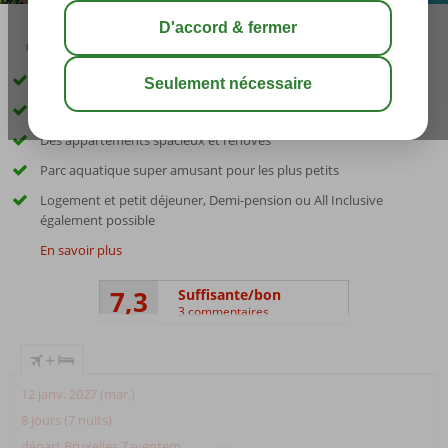
04:30
00:15
août 28°
C
share
sauver
Près de la plage
Centre Puerto del Carmen à distance de marche
Des appartements spacieux et rénovés
Parc aquatique super amusant pour les plus petits
Logement et petit déjeuner, Demi-pension ou All Inclusive
également possible
En savoir plus
7,3
Suffisante/bon
3 commentaires
+
12 janv. 2027 (mar.)
8 jours (7 nuits)
départ Bruxelles Zaventem