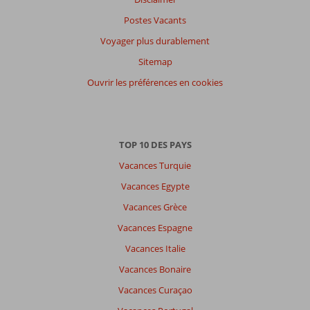
datum (nieuw > oud)
Postes Vacants
Voyager plus durablement
Il
Sitemap
n'y
a
Ouvrir les préférences en cookies
pas
de
commentaires
en
TOP 10 DES PAYS
français,
choisissez
Vacances Turquie
une
Vacances Egypte
autre
langue
Vacances Grèce
ici
Vacances Espagne
Vacances Italie
Vacances Bonaire
Vacances Curaçao