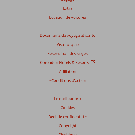
Extra
Distribution
des votes
Location de voitures
Impression générale
7,3
Manger
-
Emplacement
7,7
Chambres
6,7
Service
Documents de voyage et santé
7,7
Enfants
-
Qualité-prix
7,3
Qualité-wifi
8,7
Visa Turquie
Réservation des sièges
Expériences
de
Corendon Hotels & Resorts
nos
Affiliation
clients
Langue
*Conditions d'action
Français (0)
Filtrer
Le meilleur prix
par
Cookies
participants
Tous
Décl. de confidentilité
Copyright
Trier
par
Disclaimer