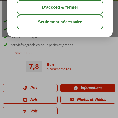
04:20
00:25
août 28°
C
share
sauver
À Costa Adeje et à courte distance de la plage
L'hôtel a été entièrement rénové
Un centre de spa
Activités agréables pour petits et grands
En savoir plus
7,8
Bon
5 commentaires
Prix
Informations
Avis
Photos et Vidéos
Vols