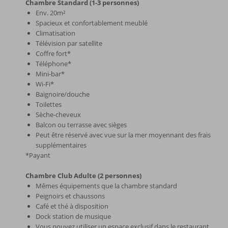
Chambre Standard (1-3 personnes)
Env. 20m²
Spacieux et confortablement meublé
Climatisation
Télévision par satellite
Coffre fort*
Téléphone*
Mini-bar*
Wi-Fi*
Baignoire/douche
Toilettes
Sèche-cheveux
Balcon ou terrasse avec sièges
Peut être réservé avec vue sur la mer moyennant des frais
supplémentaires
*Payant
Chambre Club Adulte (2 personnes)
Mêmes équipements que la chambre standard
Peignoirs et chaussons
Café et thé à disposition
Dock station de musique
Vous pouvez utiliser un espace exclusif dans le restaurant