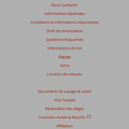
garantir
Nous contacter
la
pertinence
Informations Générales
des
Conditions et informations importantes
avis
présentés.
Droit de renonciation
En
Questions fréquentes
savoir
plus
Informations de Vol
sur
Bagage
nos
avis.
Extra
Location de voitures
Note
totale
Documents de voyage et santé
Basé
Visa Turquie
sur:
5
Réservation des sièges
commentaires
Corendon Hotels & Resorts
Affiliation