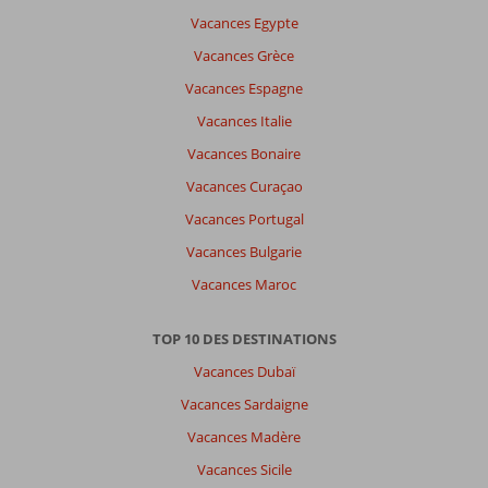
Vacances Egypte
Vacances Grèce
Il
n'y
Vacances Espagne
a
Vacances Italie
pas
de
Vacances Bonaire
commentaires
Vacances Curaçao
en
français,
Vacances Portugal
choisissez
Vacances Bulgarie
une
autre
Vacances Maroc
langue
ici
TOP 10 DES DESTINATIONS
Vacances Dubaï
Vacances Sardaigne
Vacances Madère
Vacances Sicile