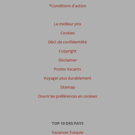
Distribution
*Conditions d'action
des votes
Impression générale
7,8
Manger
6,6
Emplacement
8,0
Chambres
8,0
Le meilleur prix
Service
8,0
Enfants
2,0
Cookies
Qualité-prix
7,4
Qualité-wifi
7,2
Décl. de confidentilité
Expériences
Copyright
de
nos
Disclaimer
clients
Postes Vacants
Langue
Voyager plus durablement
Français (0)
Sitemap
Filtrer
par
Ouvrir les préférences en cookies
participants
Tous
Trier
TOP 10 DES PAYS
par
Vacances Turquie
datum (nieuw > oud)