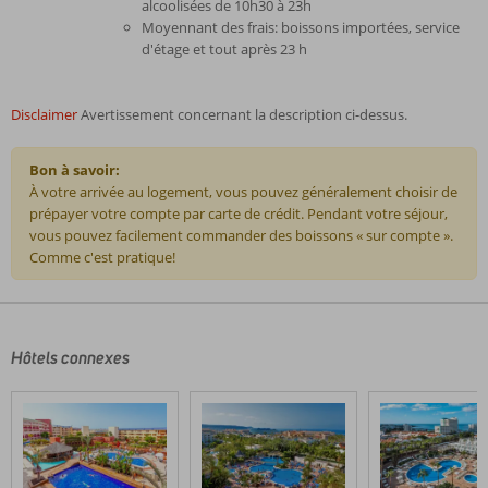
alcoolisées de 10h30 à 23h
Moyennant des frais: boissons importées, service
d'étage et tout après 23 h
Disclaimer
Avertissement concernant la description ci-dessus.
Bon à savoir:
À votre arrivée au logement, vous pouvez généralement choisir de
prépayer votre compte par carte de crédit. Pendant votre séjour,
vous pouvez facilement commander des boissons « sur compte ».
Comme c'est pratique!
Les
commentaires
sont
écrits
Hôtels connexes
par
nos
clients
après
leur
séjour