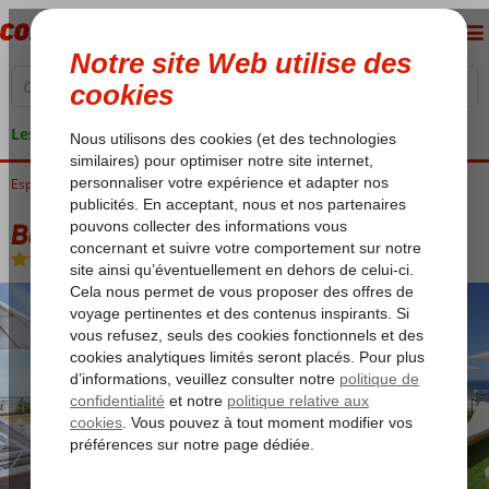
Les garanties de vacances
Espagne
Accueil
Îles Canaries
Tenerife
Costa Adeje
Be Live Experience La Nina
Be Live Experience La Nina
Chambre et petit déjeuner
-
Hôtel