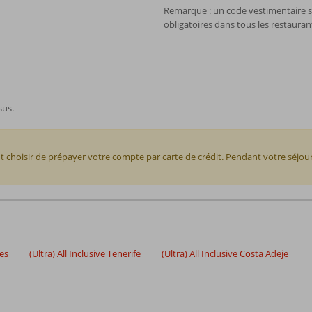
Remarque : un code vestimentaire s
obligatoires dans tous les restauran
sus.
 choisir de prépayer votre compte par carte de crédit. Pendant votre séj
ies
(Ultra) All Inclusive Tenerife
(Ultra) All Inclusive Costa Adeje