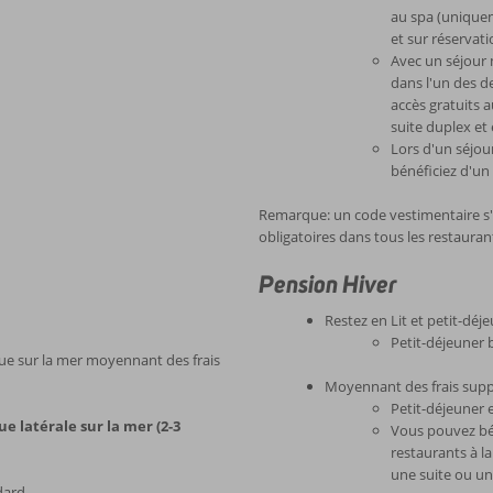
au spa (uniquem
et sur réservati
Avec un séjour 
dans l'un des d
accès gratuits 
suite duplex et 
Lors d'un séjo
bénéficiez d'un
Remarque: un code vestimentaire s'
obligatoires dans tous les restauran
Pension Hiver
Restez en Lit et petit-déj
Petit-déjeuner 
vue sur la mer moyennant des frais
Moyennant des frais supp
Petit-déjeuner 
 latérale sur la mer (2-3
Vous pouvez bén
restaurants à l
une suite ou un
dard