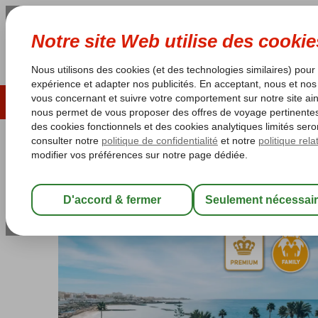
ÉTÉ 2026
LAST MINUTES
S
Les garanties de vacances
Garantie du prix le plu
Espagne
Accueil
Îles Canaries
Tenerife
Costa Adeje
Iberostar Sel
Iberostar Selection Anthelia
Chambre et petit déjeuner
-
Hôtel