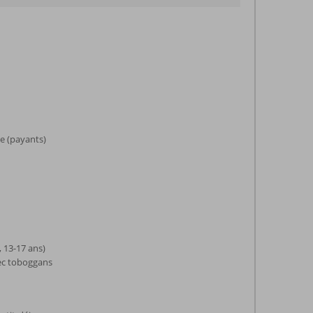
ge (payants)
, 13-17 ans)
vec toboggans