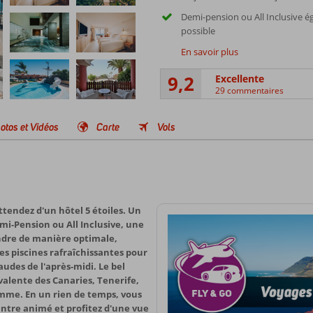
Demi-pension ou All Inclusive 
possible
En savoir plus
9,2
Excellente
29 commentaires
otos et Vidéos
Carte
Vols
ttendez d'un hôtel 5 étoiles. Un
mi-Pension ou All Inclusive, une
ndre de manière optimale,
des piscines rafraîchissantes pour
udes de l'après-midi. Le bel
valente des Canaries, Tenerife,
amme. En un rien de temps, vous
centre animé et profitez d'une vue