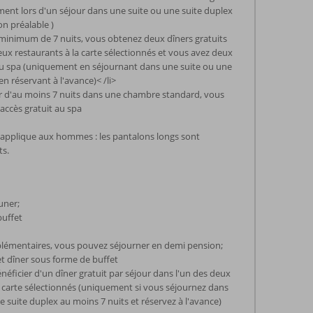
ent lors d'un séjour dans une suite ou une suite duplex
on préalable )
minimum de 7 nuits, vous obtenez deux dîners gratuits
eux restaurants à la carte sélectionnés et vous avez deux
au spa (uniquement en séjournant dans une suite ou une
en réservant à l'avance)< /li>
ur d'au moins 7 nuits dans une chambre standard, vous
 accès gratuit au spa
applique aux hommes : les pantalons longs sont
ts.
euner;
buffet
lémentaires, vous pouvez séjourner en demi pension;
et dîner sous forme de buffet
éficier d'un dîner gratuit par séjour dans l'un des deux
a carte sélectionnés (uniquement si vous séjournez dans
e suite duplex au moins 7 nuits et réservez à l'avance)