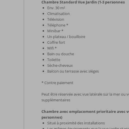
Chambre Standard Vue Jardin (1-3 personnes
Env. 30 m²
Climatisation
Télévision
Téléphone *
Minibar *
Un plateau / bouilloire
Coffre fort
Wifi *
Bain ou douche
Toilette
Sèche-cheveux
Balcon ou terrasse avec sièges
* Contre paiement
Peut être réservée avec vue latérale sur la mer ou 
supplémentaires
Chambre avec emplacement prioritaire avec vue
personnes)
Situé à proximité des installations
Les mêmes équipements que la vue jardin stan