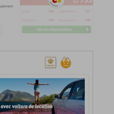
733
àpd
également
Août
903
Septembre
911
Octobre
970
Novembre
839
Voir les disponibilités