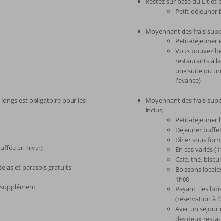
Restez sur base du Lit et 
Petit-déjeuner 
Moyennant des frais supp
Petit-déjeuner 
Vous pouvez bén
restaurants à l
une suite ou un
l'avance)
longs est obligatoire pour les
Moyennant des frais supp
inclus;
Petit-déjeuner 
Déjeuner buffet
Dîner sous form
auffée en hiver)
En-cas variés (
Café, thé, biscu
elas et parasols gratuits
Boissons locale
1h00
n supplément
Payant : les boi
(réservation à l
Avec un séjour 
des deux restau