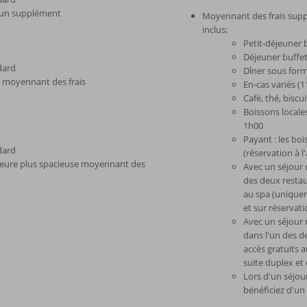
t un supplément
Moyennant des frais supp
inclus;
Petit-déjeuner 
Déjeuner buffet
dard
Dîner sous form
r moyennant des frais
En-cas variés (
Café, thé, biscu
Boissons locale
1h00
Payant : les boi
dard
(réservation à l
ieure plus spacieuse moyennant des
Avec un séjour 
des deux restau
au spa (uniquem
et sur réservati
Avec un séjour 
dans l'un des d
accès gratuits 
suite duplex et 
Lors d'un séjo
bénéficiez d'un