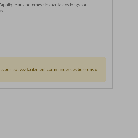
'applique aux hommes : les pantalons longs sont
ts.
our, vous pouvez facilement commander des boissons «