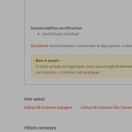
Sustainability certification
EarthCheck Certified
Disclaimer
Avertissement concernant la description ci-des
Bon à savoir:
À votre arrivée au logement, vous pouvez généralement
sur compte ». Comme c'est pratique!
Les
commentaires
sont
Voir aussi:
écrits
par
(Ultra) All Inclusive Espagne
(Ultra) All Inclusive Îles Canar
nos
clients
après
Hôtels connexes
leur