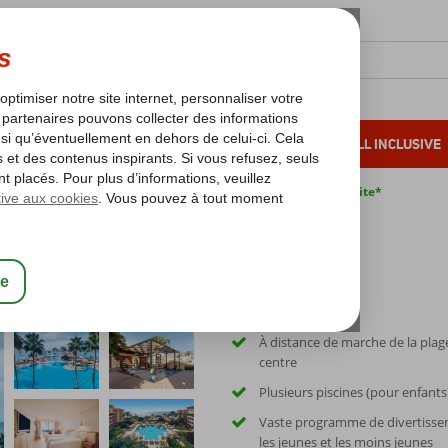
OLEIL D'HIVER
VACANCES AU SOLEIL
ALL INCLUSIVE
s bas*
Pas de surcharge carburant
Annulation gratuite*
ection Anthelia
À distance de marche de la plag
centre
Plusieurs piscines (pour enfants
Vaste programme de divertiss
les jeunes et les moins jeunes