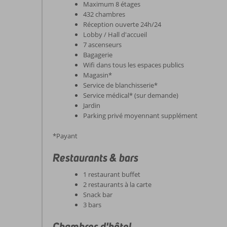
Maximum 8 étages
432 chambres
Réception ouverte 24h/24
Lobby / Hall d'accueil
7 ascenseurs
Bagagerie
Wifi dans tous les espaces publics
Magasin*
Service de blanchisserie*
Service médical* (sur demande)
Jardin
Parking privé moyennant supplément
*Payant
Restaurants & bars
1 restaurant buffet
2 restaurants à la carte
Snack bar
3 bars
Chambres d'hôtel