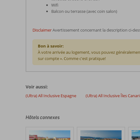
Wifi
Balcon ou terrasse (avec coin salon)
Disclaimer
Avertissement concernant la description ci-des
Bon à savoir:
À votre arrivée au logement, vous pouvez généralement
sur compte ». Comme c'est pratique!
Les
commentaires
sont
Voir aussi:
écrits
par
(Ultra) All Inclusive Espagne
(Ultra) All Inclusive Îles Canar
nos
clients
après
Hôtels connexes
leur
séjour
dans
Fly