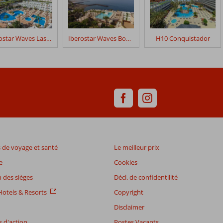
Iberostar Waves Las Dalias
Iberostar Waves Bouganville Playa
H10 Conquistador
de voyage et santé
Le meilleur prix
e
Cookies
 des sièges
Décl. de confidentilité
otels & Resorts
Copyright
Disclaimer
 d'action
Postes Vacants