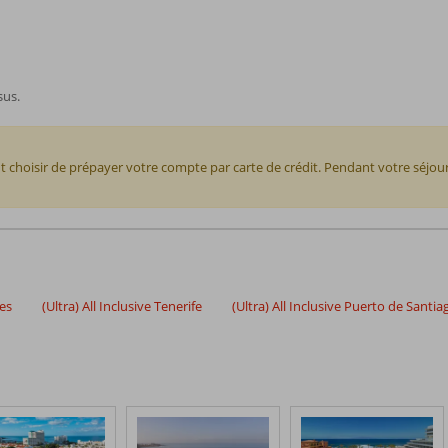
sus.
 choisir de prépayer votre compte par carte de crédit. Pendant votre séj
ies
(Ultra) All Inclusive Tenerife
(Ultra) All Inclusive Puerto de Santia