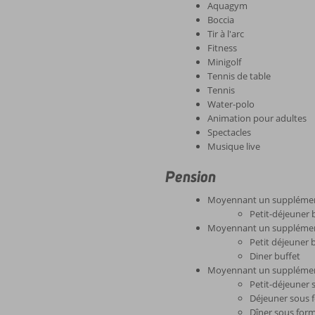
Aquagym
Boccia
Tir à l'arc
Fitness
Minigolf
Tennis de table
Tennis
Water-polo
Animation pour adultes
Spectacles
Musique live
Pension
Moyennant un supplément,
Petit-déjeuner 
Moyennant un supplément
Petit déjeuner 
Diner buffet
Moyennant un supplément,
Petit-déjeuner 
Déjeuner sous 
Dîner sous form