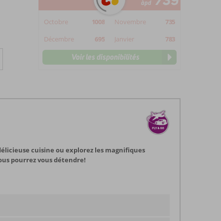
739
àpd
Octobre
1008
Novembre
735
Décembre
695
Janvier
783
Voir les disponibilités
délicieuse cuisine ou explorez les magnifiques
ous pourrez vous détendre!