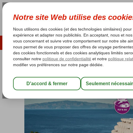
ÉTÉ 2026
LAST MINUTES
S
Les garanties de vacances
Garantie du prix le plu
Espagne
Accueil
Îles Canaries
Tenerife
Puerto de Santiago
Fly &
Fly & Go Landmar Playa La Aren
Chambre et petit déjeuner
-
Hôtel