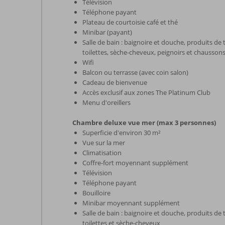
Télévision
Téléphone payant
Plateau de courtoisie café et thé
Minibar (payant)
Salle de bain : baignoire et douche, produits de t
toilettes, sèche-cheveux, peignoirs et chausson
Wifi
Balcon ou terrasse (avec coin salon)
Cadeau de bienvenue
Accès exclusif aux zones The Platinum Club
Menu d'oreillers
Chambre deluxe vue mer (max 3 personnes)
Superficie d'environ 30 m²
Vue sur la mer
Climatisation
Coffre-fort moyennant supplément
Télévision
Téléphone payant
Bouilloire
Minibar moyennant supplément
Salle de bain : baignoire et douche, produits de t
toilettes et sèche-cheveux