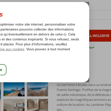
OLEIL D'HIVER
VACANCES AU SOLEIL
ALL INCLUSIVE
s bas*
Pas de surcharge carburant
Annulation gratuite*
 Go Landmar Playa La Arena
a
Un bel hôtel 4 étoiles dans un endroi
Puerto Santiago. Profitez de la magn
de sable volcanique, de la délicieuse 
explorez les magnifiques environs av
voiture de location. Au Landmar Pla
(an...