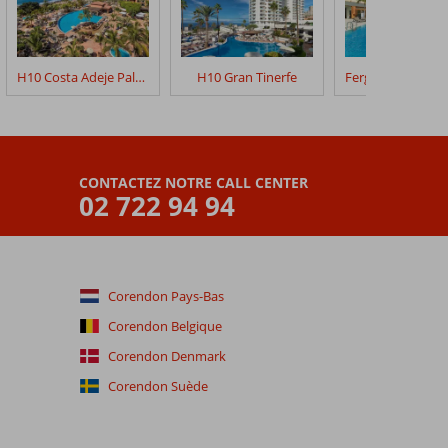
H10 Costa Adeje Palace
H10 Gran Tinerfe
CONTACTEZ NOTRE CALL CENTER
02 722 94 94
Corendon Pays-Bas
Corendon Belgique
Corendon Denmark
Corendon Suède