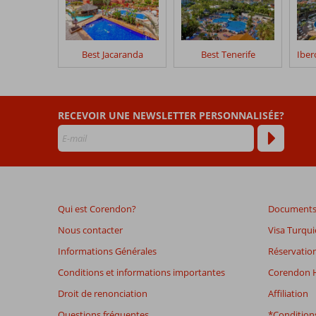
&
Go
Landmar
Playa
Best Jacaranda
Best Tenerife
La
Arena
Les
RECEVOIR UNE NEWSLETTER PERSONNALISÉE?
avis
datant
de
plus
de
48
Qui est Corendon?
Documents 
mois
ne
Nous contacter
Visa Turqui
sont
Informations Générales
Réservation
plus
affichés
Conditions et informations importantes
Corendon H
afin
Droit de renonciation
Affiliation
de
garantir
Questions fréquentes
*Conditions