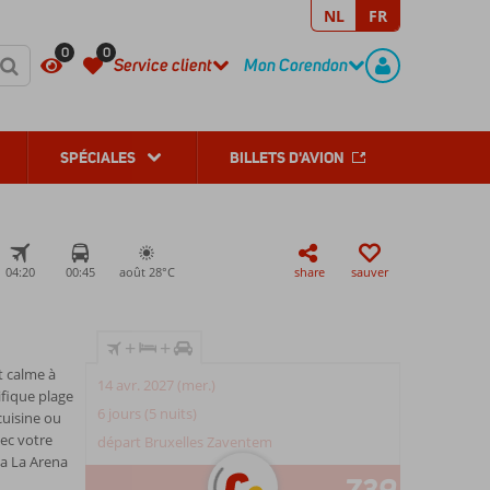
NL
FR
REGISTER
CONTACT
0
0
Service client
Mon Corendon
SPÉCIALES
BILLETS D'AVION
04:20
00:45
août 28°
C
share
sauver
+
+
t calme à
14 avr. 2027 (mer.)
ifique plage
6 jours (5 nuits)
cuisine ou
ec votre
départ Bruxelles Zaventem
ya La Arena