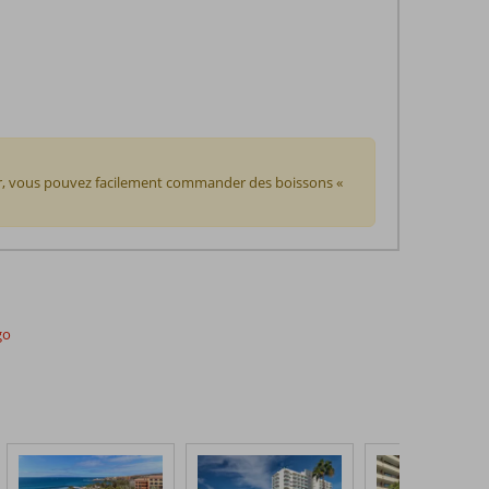
our, vous pouvez facilement commander des boissons «
go