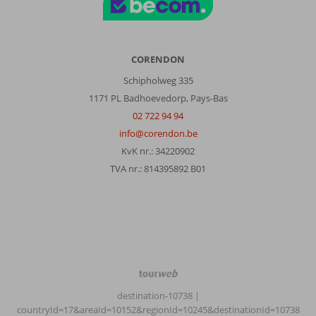
CORENDON
Schipholweg 335
1171 PL Badhoevedorp, Pays-Bas
02 722 94 94
info@corendon.be
KvK nr.: 34220902
TVA nr.: 814395892 B01
TourWeb
©
destination-10738
|
NetMatch
countryId=17&areaId=10152&regionId=10245&destinationId=10738