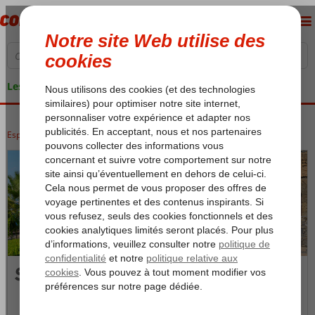
Les garanties de vacances
Espagne
Accueil
Îles Canaries
Tenerife
San Miguel
San Miguel
Photos et Vidéos