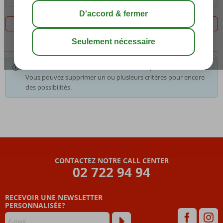
Filtrez les 0 offres
Pour les critères sélectionnés, nous avons pas le choix. Astuce:
Vous pouvez supprimer un ou plusieurs critères pour encore
des possibilités.
CONTACTEZ NOTRE CALL CENTER
02 722 94 94
RECEVOIR UNE NEWSLETTER
PERSONNALISÉE?