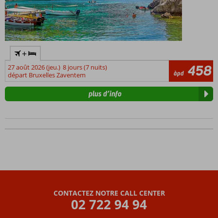
+
458
27 août 2026 (jeu.)
8 jours (7 nuits)
àpd
départ Bruxelles Zaventem
plus d’info
CONTACTEZ NOTRE CALL CENTER
02 722 94 94