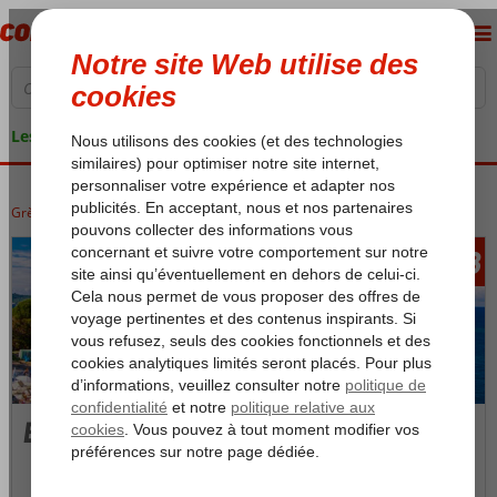
Les garanties de vacances
Grèce
Accueil
Corfu
Corfu
Bingo Corfu
458
àpd
Bingo Corfu
Photos et Vidéos