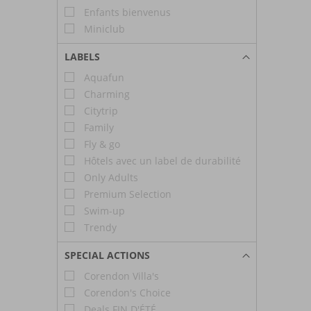
Enfants bienvenus
Miniclub
LABELS
Aquafun
Charming
Citytrip
Family
Fly & go
Hôtels avec un label de durabilité
Only Adults
Premium Selection
Swim-up
Trendy
SPECIAL ACTIONS
Corendon Villa's
Corendon's Choice
Deals FIN D'ÉTÉ