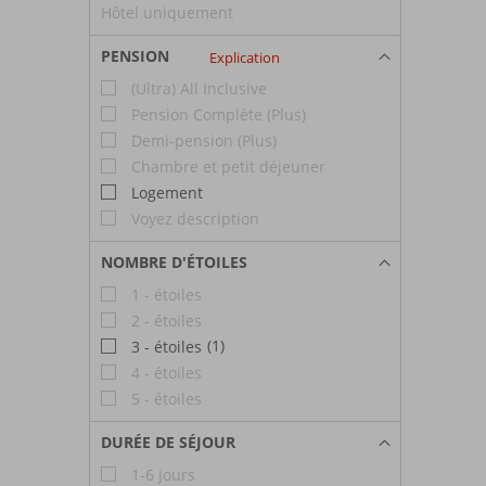
Hôtel uniquement
PENSION
Explication
(Ultra) All Inclusive
Pension Complète (Plus)
Demi-pension (Plus)
Chambre et petit déjeuner
Logement
Voyez description
NOMBRE D'ÉTOILES
1 - étoiles
2 - étoiles
(1)
3 - étoiles
4 - étoiles
5 - étoiles
DURÉE DE SÉJOUR
1-6 jours