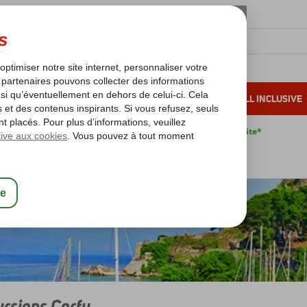
OLEIL D'HIVER
VACANCES AU SOLEIL
ALL INCLUSIVE
s bas*
Pas de surcharge carburant
Annulation gratuite*
orfu
Corfu
Excursions Corfu
rsions Corfu