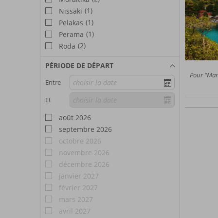
(1)
Nissaki
(1)
Pelakas
(1)
Perama
(2)
Roda
PÉRIODE DE DÉPART
Pour “Mang
Entre
Et
août 2026
septembre 2026
octobre 2026
novembre 2026
décembre 2026
janvier 2027
février 2027
mars 2027
avril 2027