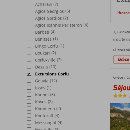
(7)
Acharavi
(5)
Agios Georgios
Photos 
(2)
Agios Gordios
(4)
Agios Ioannis Peristeron
(4)
Barbati
7,5
Moyenn
(1)
Benitses
à partir d
(1)
Bingo Corfu
Filtres s
(2)
Boukari
Grèce
(2)
Corfu-Ville
(10)
Dassia
Excursions Corfu
Grèce
Séjour avec excursions Corfu*
Accueil
C
(12)
Gouvia
Séjou
(1)
Ipsos
(3)
Kanoni
(2)
Kavos
(2)
Kommeno
(4)
Kontokali
(4)
Messonghi
(2)
Moraitika