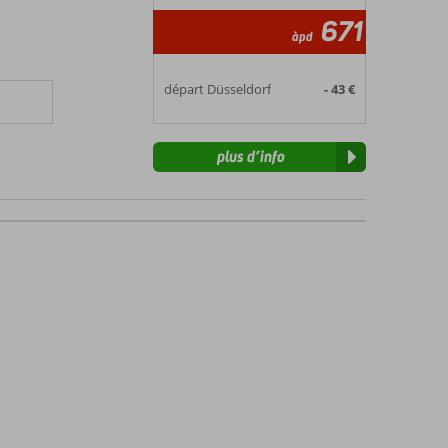
671
àpd
départ Düsseldorf
- 43 €
plus d’info