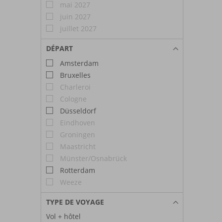
mai 2027
juin 2027
juillet 2027
DÉPART
Amsterdam
Bruxelles
Charleroi
Cologne
Düsseldorf
Eindhoven
Groningen
Maastricht
Münster/Osnabrück
Rotterdam
Weeze
TYPE DE VOYAGE
Vol + hôtel