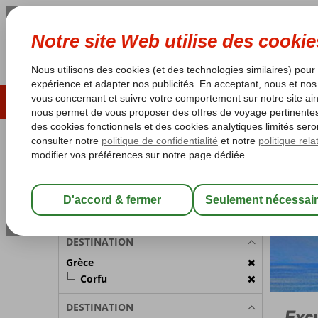
ÉTÉ 2026
LAST MINUTES
S
Les garanties de vacances
Garantie du prix le plu
PARTICIPANTS
Grèce
Accueil
C
Chambre 1:
2 Personnes
Modifier les participants
DESTINATION
Grèce
Corfu
DESTINATION
Excu