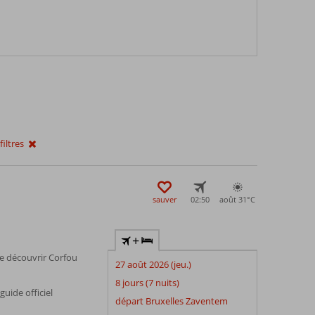
iltres
sauver
02:50
août 31°
C
+
e découvrir Corfou
27 août 2026 (jeu.)
8 jours (7 nuits)
ide officiel
départ Bruxelles Zaventem