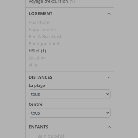
Voyage d'excursion
(1)
LOGEMENT
Aparthotel
Appartement
Bed & Breakfast
Boutique hotel
Hôtel
(1)
Location
Villa
DISTANCES
La plage
Centre
ENFANTS
Bain de bébé