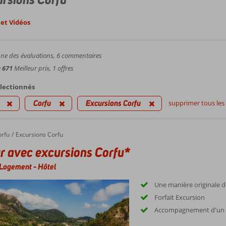
et Vidéos
e des évaluations,
6
commentaires
e
671
Meilleur prix, 1 offres
électionnés
Corfu
Excursions Corfu
supprimer tous les f
orfu
Excursions Corfu
r avec excursions Corfu*
Logement
-
Hôtel
Une manière originale d
Forfait Excursion
Accompagnement d'un gu