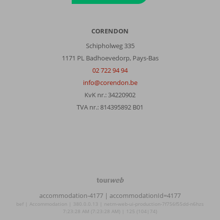
CORENDON
Schipholweg 335
1171 PL Badhoevedorp, Pays-Bas
02 722 94 94
info@corendon.be
KvK nr.: 34220902
TVA nr.: 814395892 B01
TourWeb
©
accommodation-4177
| accommodationId=4177
NetMatch
bef | Accommodation | 380.0.0.13 | netm-web-ui-production-7f756f55dd-n6hzs
7:23:28 AM (7:23:28 AM) | 125 (104|74)