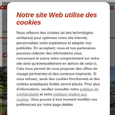
Les garanties de vacances
Grèce
Accueil
Corfu
Kanoni
Corfu Holiday Palace
Corfu Holiday Palace
Demi-pension
-
Hôtel