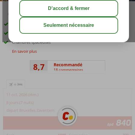
02:50
août 31°
C
share
sauver
Hôtel de luxe avec d'excellentes infrastructures
Près d'une magnifique plage et de Kanoni
Chambres spacieuses
En savoir plus
8,7
Recommandé
18 commentaires
+
11 oct. 2026 (dim.)
8 jours (7 nuits)
départ Bruxelles Zaventem
840
àpd