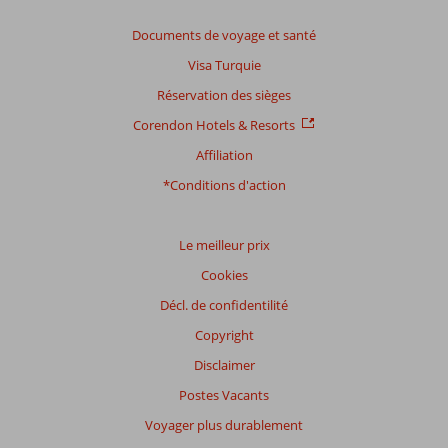
Basé
sur:
Documents de voyage et santé
18
Visa Turquie
commentaires
Réservation des sièges
Corendon Hotels & Resorts
Distribution
Affiliation
des votes
Impression générale
8,7
Manger
7,9
*Conditions d'action
Emplacement
8,8
Chambres
8,4
Service
8,7
Enfants
6,5
Qualité-prix
7,6
Qualité-wifi
8,2
Le meilleur prix
Cookies
Expériences
Décl. de confidentilité
de
nos
Copyright
clients
Langue
Disclaimer
Français (0)
Postes Vacants
Filtrer
Voyager plus durablement
par