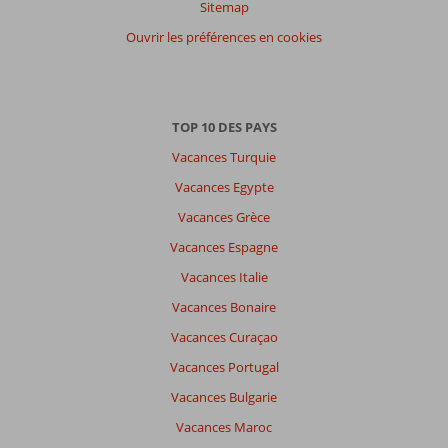
Sitemap
participants
Ouvrir les préférences en cookies
Tous
Trier
par
datum (nieuw > oud)
TOP 10 DES PAYS
Vacances Turquie
Il
Vacances Egypte
n'y
Vacances Grèce
a
pas
Vacances Espagne
de
Vacances Italie
commentaires
en
Vacances Bonaire
français,
Vacances Curaçao
choisissez
une
Vacances Portugal
autre
Vacances Bulgarie
langue
ici
Vacances Maroc