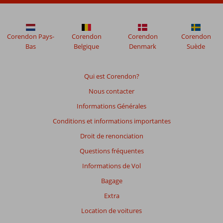
ne
sont
plus
affichés
Corendon Pays-
Corendon
Corendon
Corendon
afin
Bas
Belgique
Denmark
Suède
de
garantir
la
Qui est Corendon?
pertinence
Nous contacter
des
avis
Informations Générales
présentés.
Conditions et informations importantes
En
savoir
Droit de renonciation
plus
Questions fréquentes
sur
nos
Informations de Vol
avis.
Bagage
Extra
Note
totale
Location de voitures