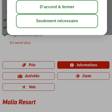
03:30
août 29°
C
share
sauver
Proche des restaurants, bars et magasins
Séjour en studio possible
Plage à environ 800 m
En savoir plus
Prix
Informations
Activités
Carte
Vols
Malia Resort