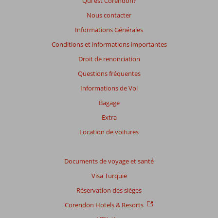
Qui est Corendon?
des
Nous contacter
avis
présentés.
Informations Générales
En
Conditions et informations importantes
savoir
plus
Droit de renonciation
sur
Questions fréquentes
nos
avis.
Informations de Vol
Bagage
Extra
Location de voitures
Documents de voyage et santé
Visa Turquie
Réservation des sièges
Corendon Hotels & Resorts