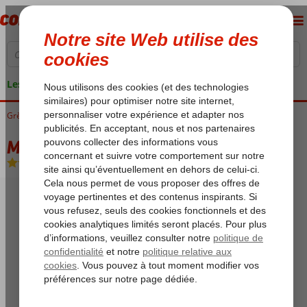
Les garanties de vacances
Grèce
Accueil
Crète
Malia
Malia Resort
Malia Resort
Chambre et petit déjeuner
-
Aparthotel