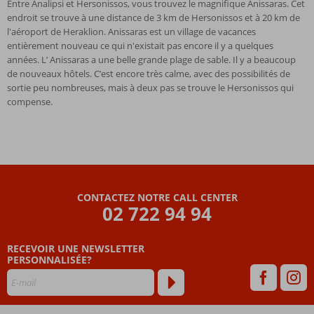
Entre Analipsi et Hersonissos, vous trouvez le magnifique Anissaras. Cet
endroit se trouve à une distance de 3 km de Hersonissos et à 20 km de
l'aéroport de Heraklion. Anissaras est un village de vacances
entièrement nouveau ce qui n'existait pas encore il y a quelques
années. L’ Anissaras a une belle grande plage de sable. Il y a beaucoup
de nouveaux hôtels. C’est encore très calme, avec des possibilités de
sortie peu nombreuses, mais à deux pas se trouve le Hersonissos qui
compense.
CONTACTEZ NOTRE CALL CENTER
02 722 94 94
RECEVOIR UNE NEWSLETTER
PERSONNALISÉE?