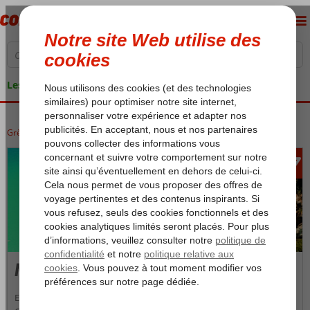
Les garanties de vacances
Grèce
Accueil
Crète
Crète
Milatos
1397
àpd
Milatos
Entre Analipsi et Hersonissos, vous trouvez le magnifique Anissaras.