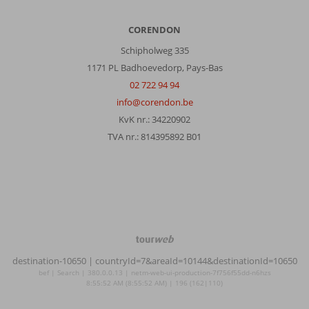
CORENDON
Schipholweg 335
1171 PL Badhoevedorp, Pays-Bas
02 722 94 94
info@corendon.be
KvK nr.: 34220902
TVA nr.: 814395892 B01
TourWeb
©
destination-10650
| countryId=7&areaId=10144&destinationId=10650
NetMatch
bef | Search | 380.0.0.13 | netm-web-ui-production-7f756f55dd-n6hzs
8:55:52 AM (8:55:52 AM) | 196 (162|110)