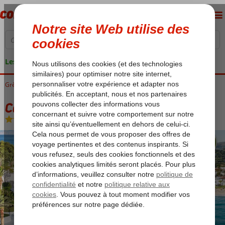
Les garanties de vacances
Grèce
Accueil
Crète
Rethymnon
Caramel, A Grecotel Resort To Live
Caramel, A Grecotel Resort To Live
Demi-pension
-
Hôtel