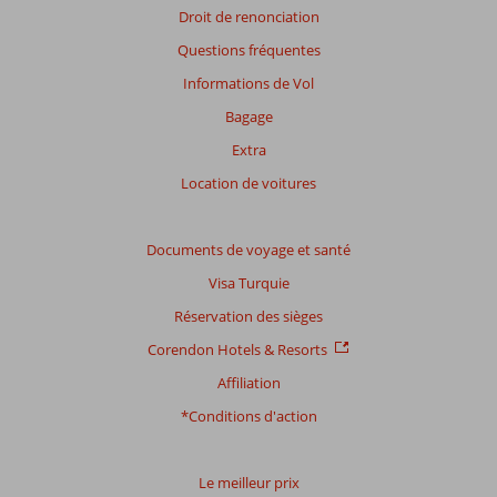
avis
Droit de renonciation
présentés.
Questions fréquentes
En
savoir
Informations de Vol
plus
Bagage
sur
nos
Extra
avis.
Location de voitures
Documents de voyage et santé
Visa Turquie
Réservation des sièges
Corendon Hotels & Resorts
Affiliation
*Conditions d'action
Le meilleur prix