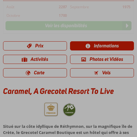
Août
2287
Septembre
1975
Octobre
1700
Voir les disponibilités
Prix
Informations
Activités
Photos et Vidéos
Carte
Vols
Caramel, A Grecotel Resort To Live
Situé sur la côte idyllique de Réthymnon, sur la magnifique île de
Crète, le Grecotel Caramel Boutique est un hôtel qui offre à ses