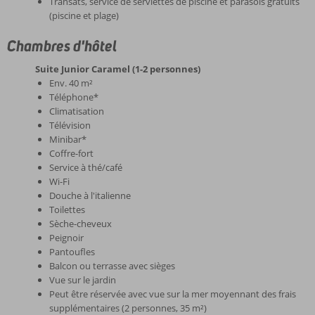
Transats, service de serviettes de piscine et parasols gratuits
(piscine et plage)
Chambres d'hôtel
Suite Junior Caramel (1-2 personnes)
Env. 40 m²
Téléphone*
Climatisation
Télévision
Minibar*
Coffre-fort
Service à thé/café
Wi-Fi
Douche à l'italienne
Toilettes
Sèche-cheveux
Peignoir
Pantoufles
Balcon ou terrasse avec sièges
Vue sur le jardin
Peut être réservée avec vue sur la mer moyennant des frais
supplémentaires (2 personnes, 35 m²)