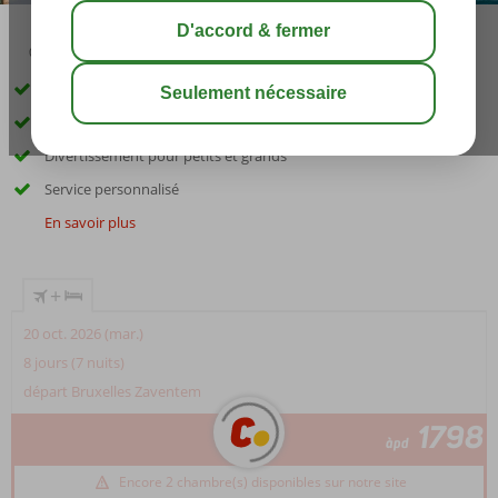
03:30
août 29°
C
share
sauver
Piscine entourée de palmiers
Sur la jolie plage de sable !
Divertissement pour petits et grands
Service personnalisé
En savoir plus
+
20 oct. 2026 (mar.)
8 jours (7 nuits)
départ Bruxelles Zaventem
1798
àpd
Encore 2 chambre(s) disponibles sur notre site