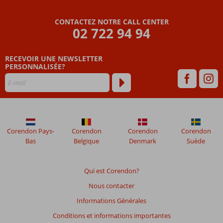
Resort
To
CONTACTEZ NOTRE CALL CENTER
Live
02 722 94 94
Les
RECEVOIR UNE NEWSLETTER
avis
PERSONNALISÉE?
datant
de
plus
de
48
mois
ne
Corendon Pays-
Corendon
Corendon
Corendon
sont
Bas
Belgique
Denmark
Suède
plus
affichés
afin
Qui est Corendon?
de
Nous contacter
garantir
la
Informations Générales
pertinence
Conditions et informations importantes
des