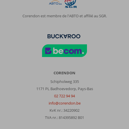
Corendon est membre de l'ABTO et affilié au SGR.
CORENDON
Schipholweg 335
1171 PL Badhoevedorp, Pays-Bas
02 722 94 94
info@corendon.be
KvK nr.: 34220902
TVA nr.: 814395892 B01