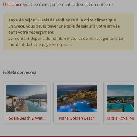
Disclaimer
Avertissement concernant la description ci-dessus.
Taxe de séjour (Frais de résilience à la crise climatique)
En Grèce, vous devez payer une taxe de séjour à votre arrivée
dans votre hébergement.
Le montant dépend du nombre d'étoiles de votre logement. Le
montant doit être payé en espèces.
Les
commentaires
sont
écrits
Hôtels connexes
par
nos
clients
après
leur
séjour
dans
Fodele Beach & Water Park Holiday Resort
Nana Golden Beach
Caramel,
A
Grecotel