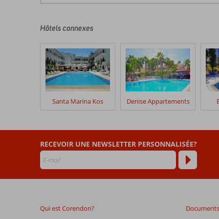
commentaires
sont
écrits
Hôtels connexes
par
nos
clients
après
leur
séjour
dans
Santa Marina Kos
Denise Appartements
Maritina
Hotel
Les
RECEVOIR UNE NEWSLETTER PERSONNALISÉE?
avis
datant
de
plus
de
48
Qui est Corendon?
Documents 
mois
ne