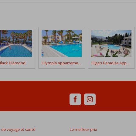
Black Diamond
Olympia Appartements
Olga’s Paradise Appartements
de voyage et santé
Le meilleur prix