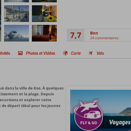
7,7
Bon
24 commentaires
tivités
Photos et Vidéos
Carte
Vols
ué dans la ville de Kos. À quelques
tissement et la plage. Depuis
excursions et explorer cette
t de départ idéal pour les jeunes