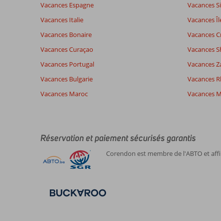
Bon
Service
8,0
Enfants
Vacances Espagne
Vacances Si
commentaires
Qualité-prix
7,8
Qualité-
Vacances Italie
Vacances Îl
Vacances Bonaire
Vacances C
Expériences
Langue
Vacances Curaçao
Vacances S
de nos
Français (1)
Vacances Portugal
clients
Vacances Z
Vacances Bulgarie
Vacances 
Vacances Maroc
Vacances M
8,0
À
Impression générale
8
propos
Emplacement
10
Catherinefabienne
de
Service
8
Belgie
Kos-
Réservation et paiement sécurisés garantis
Qualité-prix
8
Centre
En couple
Manger
6
Corendon est membre de l'ABTO et affil
Ville:
,
Chambres
8
04 septembre 2023
Belle
Enfants
-
description
Qualité-wifi
10
dans
l'annonce,
endroit
très