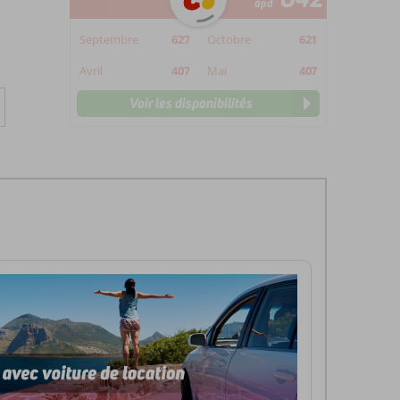
àpd
Septembre
627
Octobre
621
Avril
407
Mai
407
Voir les disponibilités