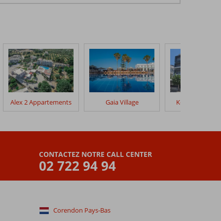
Alex 2 Appartements
Gaia Village
Kos City Sunst
CONTACTEZ NOTRE CALL CENTER
02 722 94 94
Corendon Pays-Bas