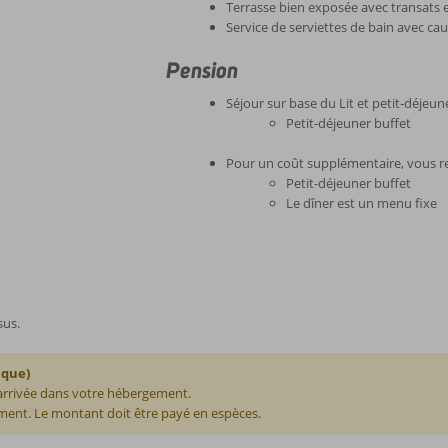
Terrasse bien exposée avec transats e
Service de serviettes de bain avec ca
Pension
Séjour sur base du Lit et petit-déjeun
Petit-déjeuner buffet
Pour un coût supplémentaire, vous r
Petit-déjeuner buffet
Le dîner est un menu fixe
sus.
ique)
 arrivée dans votre hébergement.
ent. Le montant doit être payé en espèces.