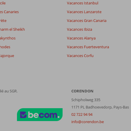
6,5
cile
Vacances Istanbul
wifi
8,2
es Canaries
Vacances Lanzarote
rète
Vacances Gran Canaria
Filtrer par participants
Trier par
harm el Sheikh
Vacances Ibiza
Tous
datum (nieuw > oud)
akynthos
Vacances Alanya
Rhodes
Vacances Fuerteventura
ajorque
Vacances Corfu
ié au SGR.
CORENDON
Schipholweg 335
1171 PL Badhoevedorp, Pays-Bas
02 722 94 94
info@corendon.be