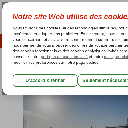
ÉTÉ 2026
LAST MINUTES
S
Les garanties de vacances
Garantie du prix le plu
Grèce
Accueil
Kos
Kos-Centre Ville
Maritina Hotel
Maritina Hotel
Chambre et petit déjeuner
-
Hôtel