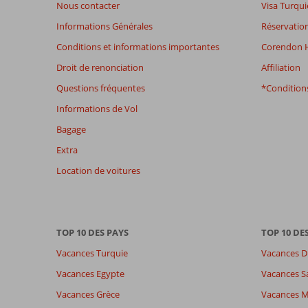
Nous contacter
Visa Turqui
sont
Informations Générales
Réservation
plus
affichés
Conditions et informations importantes
Corendon H
afin
Droit de renonciation
Affiliation
de
garantir
Questions fréquentes
*Conditions
la
Informations de Vol
pertinence
des
Bagage
avis
Extra
présentés.
En
Location de voitures
savoir
plus
sur
nos
TOP 10 DES PAYS
TOP 10 DE
avis.
Vacances Turquie
Vacances D
Note totale
Distribution des votes
7,7
Vacances Egypte
Vacances S
Impression générale
7,7
Manger
Basé sur:
Vacances Grèce
Vacances 
Emplacement
8,6
Chambr
24