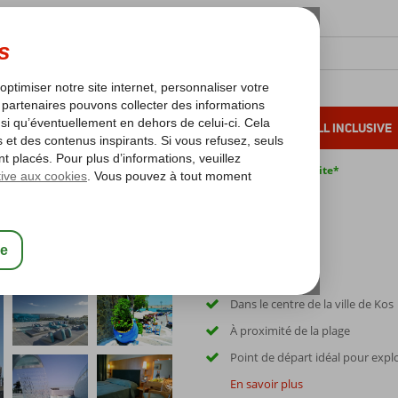
OLEIL D'HIVER
VACANCES AU SOLEIL
ALL INCLUSIVE
s bas*
Pas de surcharge carburant
Annulation gratuite*
Dans le centre de la ville de Kos
À proximité de la plage
Point de départ idéal pour expl
En savoir plus