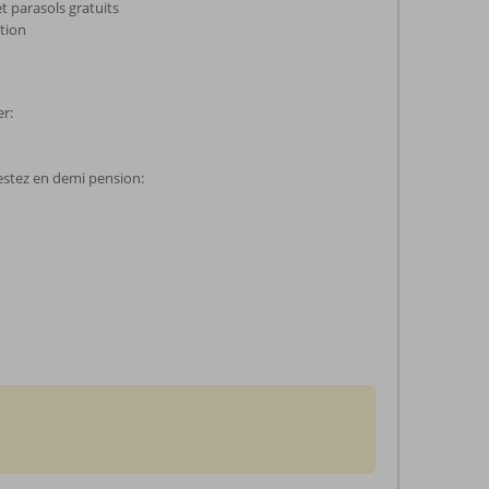
t parasols gratuits
ution
er:
estez en demi pension: