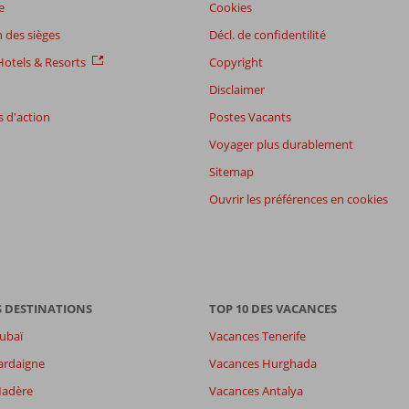
e
Cookies
 des sièges
Décl. de confidentilité
otels & Resorts
Copyright
Disclaimer
 d'action
Postes Vacants
Voyager plus durablement
Sitemap
Ouvrir les préférences en cookies
S DESTINATIONS
TOP 10 DES VACANCES
ubaï
Vacances Tenerife
ardaigne
Vacances Hurghada
7,3
Madère
Vacances Antalya
es
7,0