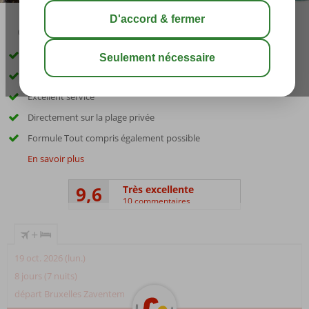
03:45
01:30
août 32°
C
share
sauver
Parc spacieux d'environ 100 000 m²
Choix parmi différents types de chambres
Excellent service
Directement sur la plage privée
Formule Tout compris également possible
En savoir plus
9,6
Très excellente
10 commentaires
+
19 oct. 2026 (lun.)
8 jours (7 nuits)
départ Bruxelles Zaventem