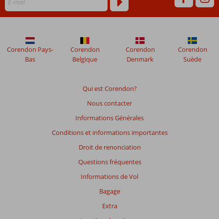
mois
ne
sont
plus
affichés
Corendon Pays-
Corendon
Corendon
Corendon
afin
Bas
Belgique
Denmark
Suède
de
garantir
la
Qui est Corendon?
pertinence
Nous contacter
des
avis
Informations Générales
présentés.
Conditions et informations importantes
En
savoir
Droit de renonciation
plus
Questions fréquentes
sur
nos
Informations de Vol
avis.
Bagage
Extra
Note
totale