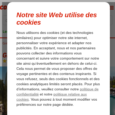
Les garanties de vacances
Grèce
Accueil
Kos
Kos-Ville Psalidi
Grecotel LUXME Kos
Grecotel LUXME Kos
All Inclusive
-
Hôtel