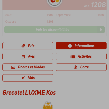
1208
àpd
Août
1902
Septembre
1446
Octobre
1208
Voir les disponibilités
Prix
Informations
Avis
Activités
Photos et Vidéos
Carte
Vols
Grecotel LUXME Kos