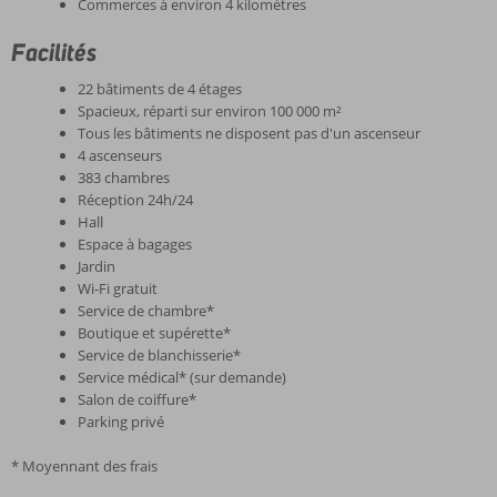
Commerces à environ 4 kilomètres
Facilités
22 bâtiments de 4 étages
Spacieux, réparti sur environ 100 000 m²
Tous les bâtiments ne disposent pas d'un ascenseur
4 ascenseurs
383 chambres
Réception 24h/24
Hall
Espace à bagages
Jardin
Wi-Fi gratuit
Service de chambre*
Boutique et supérette*
Service de blanchisserie*
Service médical* (sur demande)
Salon de coiffure*
Parking privé
* Moyennant des frais