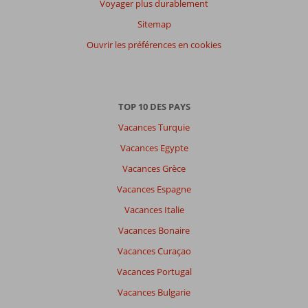
Filtrer
Voyager plus durablement
par
Sitemap
participants
Ouvrir les préférences en cookies
Tous
Trier
par
datum (nieuw > oud)
TOP 10 DES PAYS
Vacances Turquie
Il
Vacances Egypte
n'y
Vacances Grèce
a
pas
Vacances Espagne
de
Vacances Italie
commentaires
en
Vacances Bonaire
français,
Vacances Curaçao
choisissez
une
Vacances Portugal
autre
Vacances Bulgarie
langue
ici