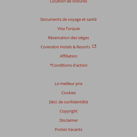
Location de voitures
Basé
sur:
Documents de voyage et santé
10
Visa Turquie
commentaires
Réservation des sièges
Corendon Hotels & Resorts
Distribution
Affiliation
des votes
Impression générale
9,6
Manger
9,4
*Conditions d'action
Emplacement
9,1
Chambres
7,9
Service
9,5
Enfants
8,4
Qualité-prix
8,9
Qualité-wifi
8,6
Le meilleur prix
Cookies
Expériences
Décl. de confidentilité
de
nos
Copyright
clients
Langue
Disclaimer
Français (0)
Postes Vacants