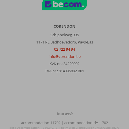
CORENDON
Schipholweg 335
1171 PL Badhoevedorp, Pays-Bas
02 722 94 94
info@corendon.be
KvK nr.: 34220902
TVA nr.: 814395892 B01
TourWeb
©
accommodation-11702
| accommodationId=11702
NetMatch
bef | Accommodation | 380.0.0.13 | netm-web-ui-production-7f756f55dd-8d2r5