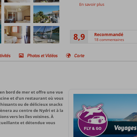
En savoir plus
8,9
Recommandé
18 commentaires
tivités
Photos et Vidéos
Carte
en bord de mer et offre une vue
scine et d’un restaurant où vous
chissants ou de délicieux snacks
nera au centre de Nydri et à la
ns vers les îles voisines. À
ccueillante et détendue vous