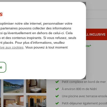
OLEIL D'HIVER
VACANCES AU SOLEIL
ALL INCLUSIVE
s bas*
Pas de surcharge carburant
Annulation gratuite*
Petit complexe en bord de mer
À environ 800 m de Nidri
Une piscine avec terrasse ensole
Petit-déjeuner également possi