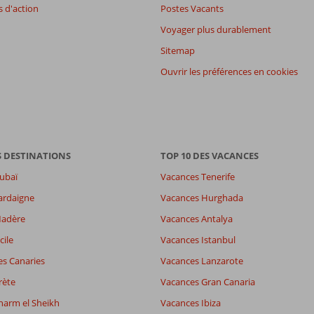
 d'action
Postes Vacants
Voyager plus durablement
Sitemap
Ouvrir les préférences en cookies
S DESTINATIONS
TOP 10 DES VACANCES
ubaï
Vacances Tenerife
ardaigne
Vacances Hurghada
8,6
Madère
Vacances Antalya
es
8,6
-
cile
Vacances Istanbul
wifi
7,1
es Canaries
Vacances Lanzarote
rète
Vacances Gran Canaria
Filtrer par participants
Trier par
harm el Sheikh
Vacances Ibiza