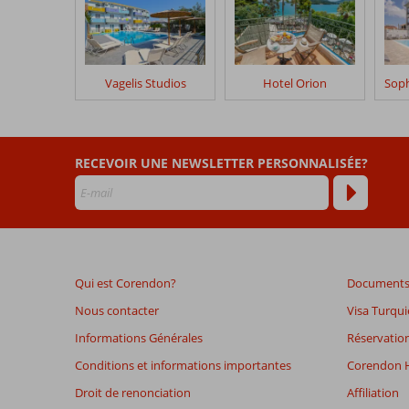
clients
après
leur
séjour
dans
Vagelis Studios
Hotel Orion
Athesis
Apartments
Les
RECEVOIR UNE NEWSLETTER PERSONNALISÉE?
avis
datant
de
plus
de
48
Qui est Corendon?
Documents 
mois
ne
Nous contacter
Visa Turqui
sont
Informations Générales
Réservation
plus
affichés
Conditions et informations importantes
Corendon H
afin
Droit de renonciation
Affiliation
de