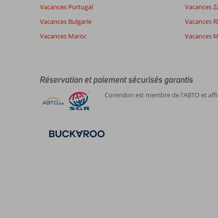
Français (0)
Vacances Portugal
clients
Vacances Z
Vacances Bulgarie
Vacances 
Il
Vacances Maroc
Vacances M
n'y
a
pas
de
commentaires
Réservation et paiement sécurisés garantis
en
Corendon est membre de l'ABTO et affil
français,
choisissez
une
autre
langue
ici