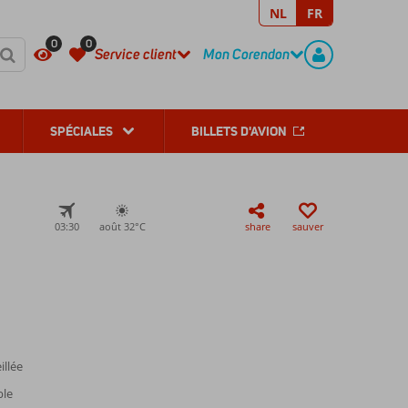
NL
FR
REGISTER
CONTACT
0
0
Service client
Mon Corendon
SPÉCIALES
BILLETS D'AVION
03:30
août 32°
C
share
sauver
illée
ble