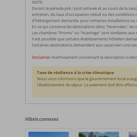
NOTE:
Durant la période pré / post estivale et au cours de la sai
entretien, du taux d'occupation réduit ou des conditions mét
d'hébergement demande, pour certaines installations ou serv
En ce qui concerne les destinations dites "hivernales", les
Les chambres "Promo" ou "Avantage" sont similaires aux c
Il est possible que certains établissements hôteliers dema
Certaines destinations demandent aux vacanciers une taxe d
Disclaimer
Avertissement concernant la description ci-des
Taxe de résilience à la crise climatique
Nous vous informons que le gouvernement local a augmen
l'établissement de séjour. Le paiement doit être effect
Les
commentaires
sont
écrits
Hôtels connexes
par
nos