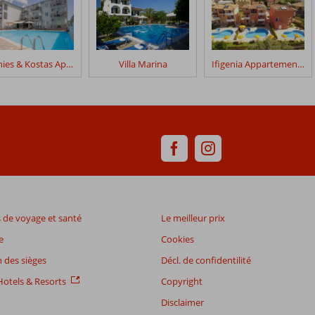
Sophies & Kostas Appartements
Villa Marina
Ifigenia Appartements
de voyage et santé
Le meilleur prix
e
Cookies
 des sièges
Décl. de confidentilité
otels & Resorts
Copyright
Disclaimer