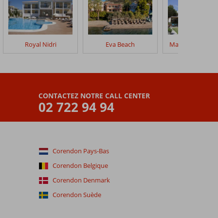
Royal Nidri
Eva Beach
Madouri Beach H
CONTACTEZ NOTRE CALL CENTER
02 722 94 94
Corendon Pays-Bas
Corendon Belgique
Corendon Denmark
Corendon Suède