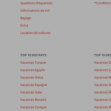
garantir
Questions fréquentes
*Conditions
la
Informations de Vol
pertinence
des
Bagage
avis
Extra
présentés.
En
Location de voitures
savoir
plus
sur
nos
TOP 10 DES PAYS
TOP 10 DE
avis.
Vacances Turquie
Vacances D
Note totale
Distribution des votes
8,9
Vacances Egypte
Vacances S
Impression générale
8,9
Manger
Basé sur:
Vacances Grèce
Vacances 
Emplacement
8,2
Chambr
18
Recommandé
Service
9,0
Enfants
Vacances Espagne
Vacances Si
commentaires
Qualité-prix
8,4
Qualité-
Vacances Italie
Vacances Îl
Vacances Bonaire
Vacances C
Expériences
Langue
Vacances Curaçao
Vacances S
de nos