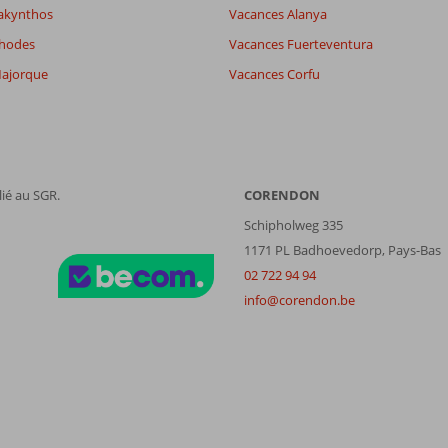
Tous
datum (nieuw > oud)
akynthos
Vacances Alanya
Rhodes
Vacances Fuerteventura
ajorque
Vacances Corfu
ié au SGR.
CORENDON
Schipholweg 335
1171 PL Badhoevedorp, Pays-Bas
02 722 94 94
info@corendon.be