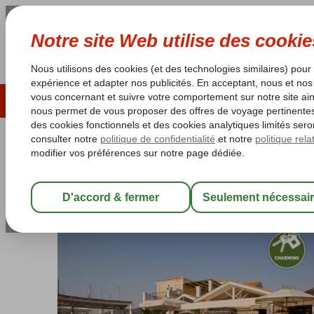
ÉTÉ 2026
LAST MINUTES
S
Les garanties de vacances
Garantie du prix le plu
Grèce
Accueil
Lefkada
Nidri
Athesis Apartments
Athesis Apartments
Logement
-
Appartement