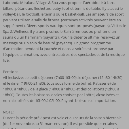
Labranda Miraluna Village & Spa vous propose l'aérobic, tir à l'arc,
billard, pétanque, fléchettes, baby-foot et tennis de table. Il y a aussi le
volley-ball, le football, le tennis ou le basket-ball. Les amateurs de sport
peuvent utiliser la salle de fitness. (certaines activités peuvent être en
supplément). Divers sports nautiques sont proposés (payants). Visitez le
Spa & Wellness, il y a une piscine, le Bain à remous ou profiter d'un
sauna ou un hammam (payants). Pour la détente ultime, réservez un
massage ou un soin de beauté (payants). Un grand programme
d'animation pendant la journée et dans la soirée est proposé par
l'équipe d'animation, avec entre autres, des spectacles et de la musique
live.
Pension:
All Inclusive: Le petit déjeuner (7h00-10h00), le déjeuner (12h30-14h30)
et le dîner (19h00-21h30), tous sous forme de buffet. Patisserie (de
10h00 à 18h00), de la glace (14h00 à 18h00) et des collations (12h00 à
18h00). Toutes les boissons locales choisies par l'hôtel, alcoolisées et
non alcoolisées de 10h00 à 02h00. Payant: boissons d'importation.
NOTE:
Durant la période pré / post estivale et au cours de la saison hivernale
(du 1er novembre au 31 mars environ), il est possible que certaines