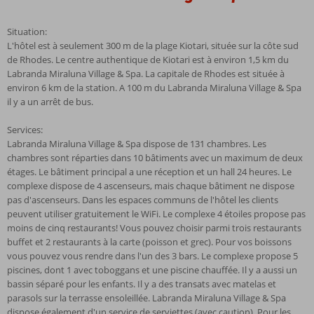
Situation:
L'hôtel est à seulement 300 m de la plage Kiotari, située sur la côte sud
de Rhodes. Le centre authentique de Kiotari est à environ 1,5 km du
Labranda Miraluna Village & Spa. La capitale de Rhodes est située à
environ 6 km de la station. A 100 m du Labranda Miraluna Village & Spa
il y a un arrêt de bus.
Services:
Labranda Miraluna Village & Spa dispose de 131 chambres. Les
chambres sont réparties dans 10 bâtiments avec un maximum de deux
étages. Le bâtiment principal a une réception et un hall 24 heures. Le
complexe dispose de 4 ascenseurs, mais chaque bâtiment ne dispose
pas d'ascenseurs. Dans les espaces communs de l'hôtel les clients
peuvent utiliser gratuitement le WiFi. Le complexe 4 étoiles propose pas
moins de cinq restaurants! Vous pouvez choisir parmi trois restaurants
buffet et 2 restaurants à la carte (poisson et grec). Pour vos boissons
vous pouvez vous rendre dans l'un des 3 bars. Le complexe propose 5
piscines, dont 1 avec toboggans et une piscine chauffée. Il y a aussi un
bassin séparé pour les enfants. Il y a des transats avec matelas et
parasols sur la terrasse ensoleillée. Labranda Miraluna Village & Spa
dispose également d'un service de serviettes (avec caution). Pour les