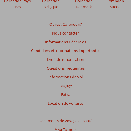
Corendon Pays-
Corendon
Corendon
Corendon
plus
Bas
Belgique
Denmark
Suède
affichés
afin
de
Qui est Corendon?
garantir
Nous contacter
la
pertinence
Informations Générales
des
Conditions et informations importantes
avis
présentés.
Droit de renonciation
En
Questions fréquentes
savoir
plus
Informations de Vol
sur
Bagage
nos
avis.
Extra
Location de voitures
Documents de voyage et santé
Visa Turquie