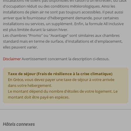
installations ne soient pas disponibles en raison d'un entretien, du taux
d'occupation réduit ou des conditions météorologiques. Ainsi les
installations de plein air ne sont pas toujours accessibles. Il peut aussi
arriver que le fournisseur d'hébergement demande, pour certaines
installations ou services, un supplément. Enfin, la formule All Inclusive
est plus limitée durant la saison hiver.
Les chambres "Promo" ou "Avantage" sont similaires aux chambres
standard mais en terme de surface, d'installations et d'emplacement,
elles peuvent varier.
Disclaimer
Avertissement concernant la description ci-dessus.
Taxe de séjour (Frais de résilience à la crise climatique)
En Grèce, vous devez payer une taxe de séjour à votre arrivée
dans votre hébergement.
Le montant dépend du nombre d'étoiles de votre logement. Le
montant doit être payé en espèces.
Les
commentaires
sont
écrits
Hôtels connexes
par