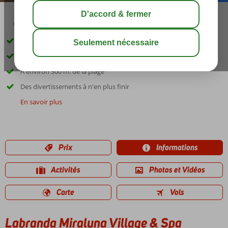
03:45
août 32°
C
share
sauver
Fantastique spa
5 piscines
À environ 300 m. de la plage
Des divertissements à n'en plus finir
En savoir plus
Prix
Informations
Activités
Photos et Vidéos
Carte
Vols
Labranda Miraluna Village & Spa