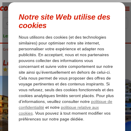
Les garanties de vacances
Grèce
Accueil
Rhodes
Kiotari
Labranda Miraluna Village & Spa
Labranda Miraluna Village & Spa
Ultra All Inclusive
-
Hôtel