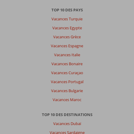
Trier
TOP 10 DES PAYS
par
Vacances Turquie
datum (nieuw > oud)
Vacances Egypte
Vacances Grèce
Anonyme
9,0
Frankrijk
Vacances Espagne
En couple
,
Vacances Italie
13 juillet 2025
Vacances Bonaire
Vacances Curaçao
À
propos
Vacances Portugal
de
Vacances Bulgarie
Kiotari:
Vacances Maroc
Habitués
des
lieux,
TOP 10 DES DESTINATIONS
nous
Vacances Dubaï
adorons
Rhodes.
Vacances Sardaigne