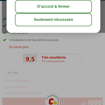
03:45
août 32°
C
share
sauver
Ultra All Inclusive!
Bar à vin et champagne
5 restaurants
Installations de bien-être luxueuses
En savoir plus
9,5
Très excellente
13 commentaires
+
11 oct. 2026 (dim.)
8 jours (7 nuits)
départ Bruxelles Zaventem
1898
àpd