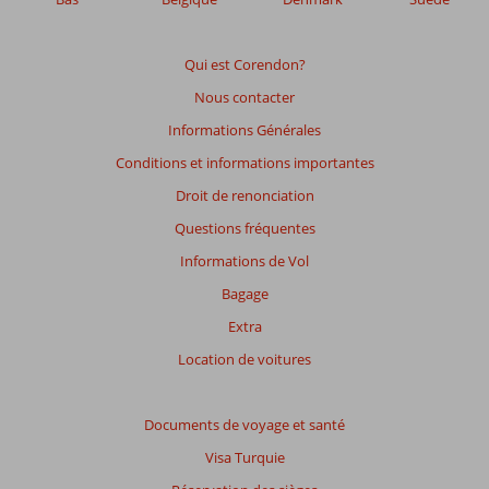
affichés
afin
de
Qui est Corendon?
garantir
Nous contacter
la
pertinence
Informations Générales
des
Conditions et informations importantes
avis
présentés.
Droit de renonciation
En
Questions fréquentes
savoir
plus
Informations de Vol
sur
Bagage
nos
avis.
Extra
Location de voitures
Note
totale
Documents de voyage et santé
Basé
Visa Turquie
sur:
13