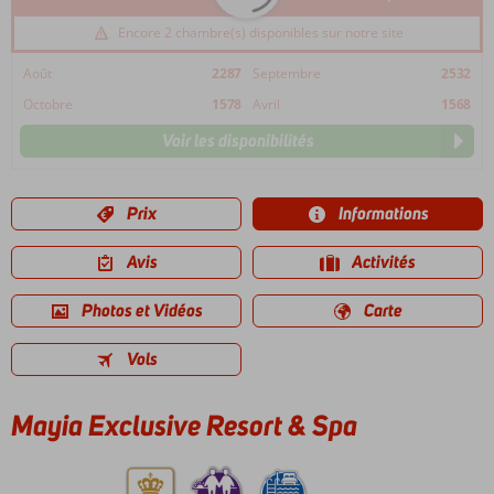
Encore 2 chambre(s) disponibles sur notre site
Août
2287
Septembre
2532
Octobre
1578
Avril
1568
Voir les disponibilités
Prix
Informations
Avis
Activités
Photos et Vidéos
Carte
Vols
Mayia Exclusive Resort & Spa