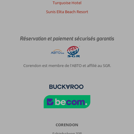
Turquoise Hotel
Service
10
Enfants
-
Qualité-prix
8
Sunis Elita Beach Resort
Qualité-wifi
9
Carine
10
Belgie
Réservation et paiement sécurisés garantis
En couple
,
14 mai 2024
Corendon est membre de l'ABTO et affilié au SGR.
À
propos
de
Kiotari:
L'endroit
où
est
situé
l'hotel
n'est
CORENDON
pas
Schipholweg 335