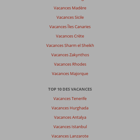
Nous
Vacances Madère
avons
fait
Vacances Sicile
une
Vacances Îles Canaries
visite
de
Vacances Crète
Lindos
Vacances Sharm el Sheikh
un
soir,
Vacances Zakynthos
il
Vacances Rhodes
faisait
encore
Vacances Majorque
très
chaud.
TOP 10 DES VACANCES
À
Vacances Tenerife
propos
Vacances Hurghada
de
Mayia
Vacances Antalya
Exclusive
Vacances Istanbul
Resort
&
Vacances Lanzarote
Spa: