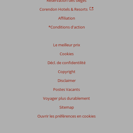
Réservation des sièges
commentaires
Corendon Hotels & Resorts
Affiliation
Distribution
*Conditions d'action
des votes
Impression générale
9,5
Manger
8,9
Emplacement
9,1
Chambres
9,4
Le meilleur prix
Service
9,5
Enfants
1,0
Cookies
Qualité-prix
8,8
Qualité-wifi
9,2
Décl. de confidentilité
Expériences
Copyright
de
nos
Disclaimer
clients
Postes Vacants
Langue
Voyager plus durablement
Français (3)
Sitemap
Filtrer
par
Ouvrir les préférences en cookies
participants
Tous