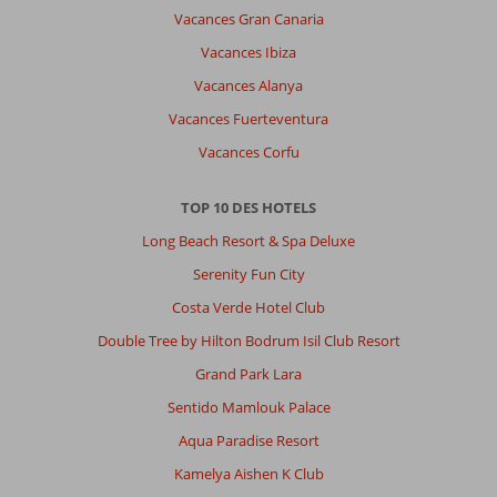
Vacances Gran Canaria
Le
Mayia
Vacances Ibiza
est
Vacances Alanya
le
meilleur
Vacances Fuerteventura
hôtel.
Vacances Corfu
Seule
la
plage
TOP 10 DES HOTELS
serait
Long Beach Resort & Spa Deluxe
à
revoir
Serenity Fun City
car
Costa Verde Hotel Club
ce
ne
Double Tree by Hilton Bodrum Isil Club Resort
sont
Grand Park Lara
que
des
Sentido Mamlouk Palace
cailloux.
Aqua Paradise Resort
Impression générale
9
Manger
8
Kamelya Aishen K Club
Emplacement
9
Chambres
9