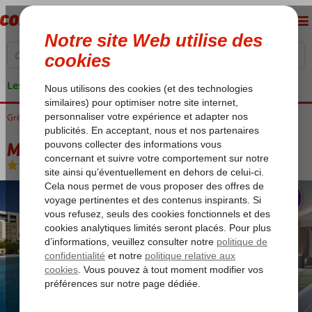
Les garanties de vacances
Grèce
Accueil
Rhodes
Kiotari
Mayia Exclusive Resort & Spa
Mayia Exclusive Resort & Spa
Ultra All Inclusive
-
Hôtel