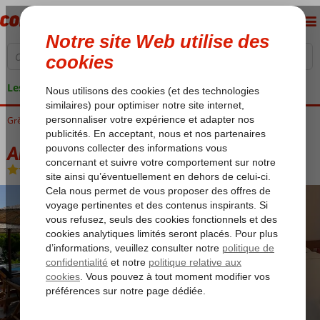
Les garanties de vacances
Grèce
Accueil
Samos
Kambos
Anastasia Appartements
Anastasia Appartements
Logement
-
Appartement