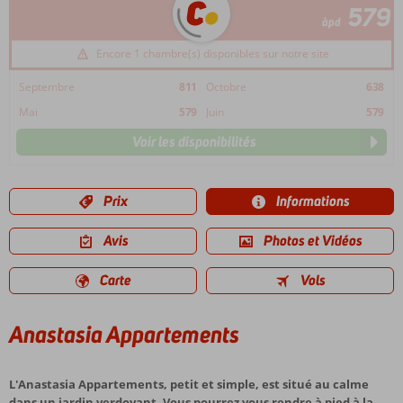
579
àpd
Encore 1 chambre(s) disponibles sur notre site
Septembre
811
Octobre
638
Mai
579
Juin
579
Voir les disponibilités
Prix
Informations
Avis
Photos et Vidéos
Carte
Vols
Anastasia Appartements
L'Anastasia Appartements, petit et simple, est situé au calme
dans un jardin verdoyant. Vous pourrez vous rendre à pied à la