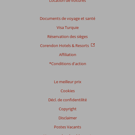
Location de voitures
Basé
sur:
27
Documents de voyage et santé
commentaires
Visa Turquie
Réservation des sièges
Distribution
Corendon Hotels & Resorts
des votes
Affiliation
Impression générale
8,8
Manger
9,0
Emplacement
8,9
Chambres
8,5
*Conditions d'action
Service
9,2
Enfants
8,3
Qualité-prix
8,6
Qualité-wifi
7,7
Le meilleur prix
Expériences
Cookies
de
nos
Décl. de confidentilité
clients
Copyright
Langue
Disclaimer
Français (0)
Postes Vacants
Filtrer