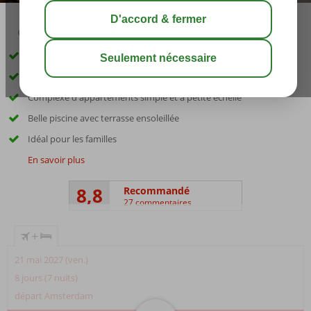
03:15
août 32°
C
share
sauver
À distance de marche de Kambos et de la plage
Endroit calme
Complexe d'appartements simple et à petite échelle
Belle piscine avec terrasse ensoleillée
Idéal pour les familles
En savoir plus
8,8
Recommandé
27 commentaires
+
21 mai 2027 (ven.)
8 jours (7 nuits)
départ Amsterdam