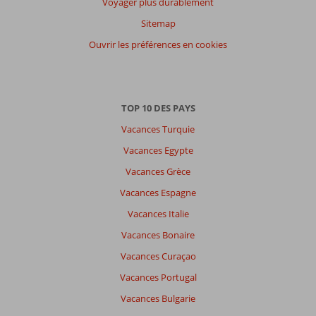
par
Voyager plus durablement
participants
Sitemap
Tous
Ouvrir les préférences en cookies
Trier
par
datum (nieuw > oud)
TOP 10 DES PAYS
Vacances Turquie
Il
n'y
Vacances Egypte
a
Vacances Grèce
pas
de
Vacances Espagne
commentaires
Vacances Italie
en
français,
Vacances Bonaire
choisissez
Vacances Curaçao
une
autre
Vacances Portugal
langue
Vacances Bulgarie
ici