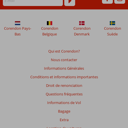
ne
sont
plus
affichés
afin
Corendon Pays-
Corendon
Corendon
Corendon
de
Bas
Belgique
Denmark
Suède
garantir
la
pertinence
Qui est Corendon?
des
Nous contacter
avis
présentés.
Informations Générales
En
Conditions et informations importantes
savoir
plus
Droit de renonciation
sur
Questions fréquentes
nos
avis.
Informations de Vol
Bagage
Note
Extra
totale