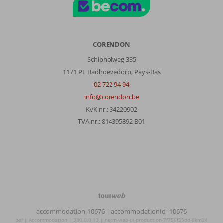
CORENDON
Schipholweg 335
1171 PL Badhoevedorp, Pays-Bas
02 722 94 94
info@corendon.be
KvK nr.: 34220902
TVA nr.: 814395892 B01
TourWeb
©
accommodation-10676
| accommodationId=10676
NetMatch
bef | Accommodation | 380.0.0.13 | netm-web-ui-production-7f756f55dd-8km24