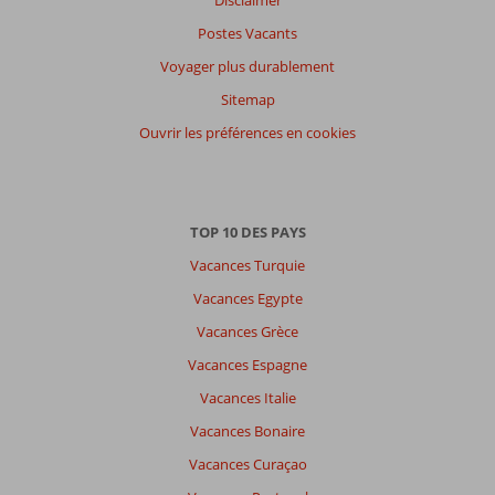
Langue
Postes Vacants
Français (0)
Voyager plus durablement
Filtrer
Sitemap
par
participants
Ouvrir les préférences en cookies
Tous
Trier
par
TOP 10 DES PAYS
datum (nieuw > oud)
Vacances Turquie
Vacances Egypte
Il
Vacances Grèce
n'y
a
Vacances Espagne
pas
Vacances Italie
de
commentaires
Vacances Bonaire
en
Vacances Curaçao
français,
choisissez