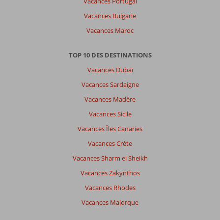
Vacances Portugal
une
Vacances Bulgarie
autre
langue
Vacances Maroc
ici
TOP 10 DES DESTINATIONS
Vacances Dubaï
Vacances Sardaigne
Vacances Madère
Vacances Sicile
Vacances Îles Canaries
Vacances Crète
Vacances Sharm el Sheikh
Vacances Zakynthos
Vacances Rhodes
Vacances Majorque