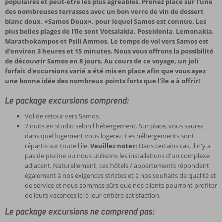
populaires et peut-être les plus agréables. Prenez place sur l'une
des nombreuses terrasses avec un bon verre de vin de dessert
blanc doux, «Samos Doux», pour lequel Samos est connue. Les
plus belles plages de l'île sont Votsalakia, Poseidonia, Lemonakia,
Marathokampos et Psili Ammos. Le temps de vol vers Samos est
d'environ 3 heures et 15 minutes. Nous vous offrons la possibilité
de découvrir Samos en 8 jours. Au cours de ce voyage, un joli
forfait d'excursions varié a été mis en place afin que vous ayez
une bonne idée des nombreux points forts que l'île a à offrir!
Le package excursions comprend:
Vol de retour vers Samos.
7 nuits en studio selon l'hébergement. Sur place, vous saurez
dans quel logement vous logerez. Les hébergements sont
répartis sur toute l'île.
Veuillez noter:
Dans certains cas, il n'y a
pas de piscine ou nous utilisons les installations d'un complexe
adjacent. Naturellement, ces hôtels / appartements répondent
également à nos exigences strictes et à nos souhaits de qualité et
de service et nous sommes sûrs que nos clients pourront profiter
de leurs vacances ici à leur entière satisfaction.
Le package excursions ne comprend pas: