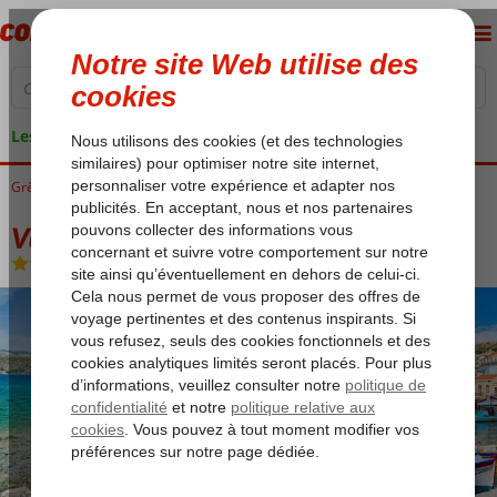
Les garanties de vacances
Grèce
Accueil
Samos
Voyage Excursions Samos
Voyage Excursions Samos 3*
Voyage Excursions Samos 3*
Logement
-
Hôtel