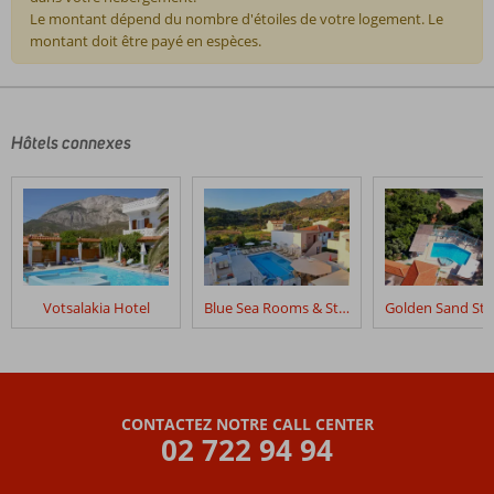
Le montant dépend du nombre d'étoiles de votre logement. Le
montant doit être payé en espèces.
Les
commentaires
sont
écrits
Hôtels connexes
par
nos
clients
après
leur
séjour
dans
Votsalakia Hotel
Blue Sea Rooms & Studios
Voyage
Excursions
Samos
3*
CONTACTEZ NOTRE CALL CENTER
Les
02 722 94 94
avis
datant