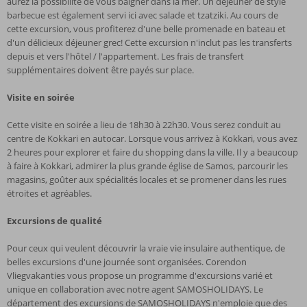
aurez la possibilité de vous baigner dans la mer. Un déjeuner de style
barbecue est également servi ici avec salade et tzatziki. Au cours de
cette excursion, vous profiterez d'une belle promenade en bateau et
d'un délicieux déjeuner grec! Cette excursion n'inclut pas les transferts
depuis et vers l'hôtel / l'appartement. Les frais de transfert
supplémentaires doivent être payés sur place.
Visite en soirée
Cette visite en soirée a lieu de 18h30 à 22h30. Vous serez conduit au
centre de Kokkari en autocar. Lorsque vous arrivez à Kokkari, vous avez
2 heures pour explorer et faire du shopping dans la ville. Il y a beaucoup
à faire à Kokkari, admirer la plus grande église de Samos, parcourir les
magasins, goûter aux spécialités locales et se promener dans les rues
étroites et agréables.
Excursions de qualité
Pour ceux qui veulent découvrir la vraie vie insulaire authentique, de
belles excursions d'une journée sont organisées. Corendon
Vliegvakanties vous propose un programme d'excursions varié et
unique en collaboration avec notre agent SAMOSHOLIDAYS. Le
département des excursions de SAMOSHOLIDAYS n'emploie que des