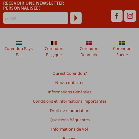
RECEVOIR UNE NEWSLETTER
de
PERSONNALISÉE?
plus
de
48
mois
ne
sont
plus
Corendon Pays-
Corendon
Corendon
Corendon
affichés
Bas
Belgique
Denmark
Suède
afin
de
garantir
Qui est Corendon?
la
Nous contacter
pertinence
des
Informations Générales
avis
Conditions et informations importantes
présentés.
En
Droit de renonciation
savoir
Questions fréquentes
plus
sur
Informations de Vol
nos
Bagage