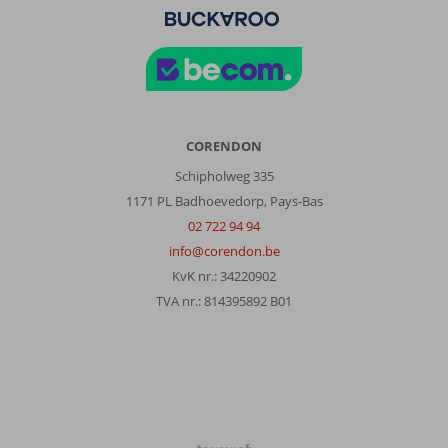
CORENDON
Schipholweg 335
1171 PL Badhoevedorp, Pays-Bas
02 722 94 94
info@corendon.be
KvK nr.: 34220902
TVA nr.: 814395892 B01