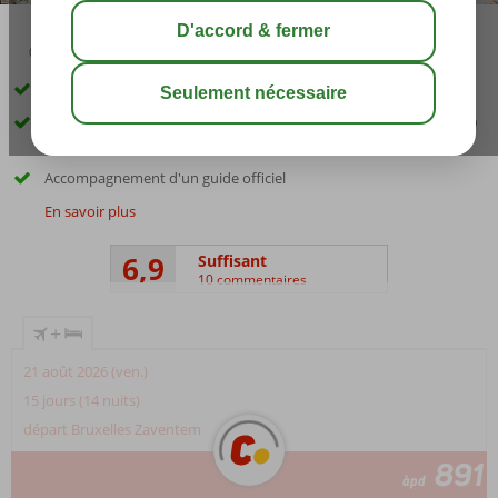
03:15
août 32°
C
share
sauver
Une façon unique de découvrir Samos
Forfait excursion maintenant 104 euros - p.p. (d'une valeur de 130
euros)
Accompagnement d'un guide officiel
En savoir plus
6,9
Suffisant
10 commentaires
+
21 août 2026 (ven.)
15 jours (14 nuits)
départ Bruxelles Zaventem
891
àpd