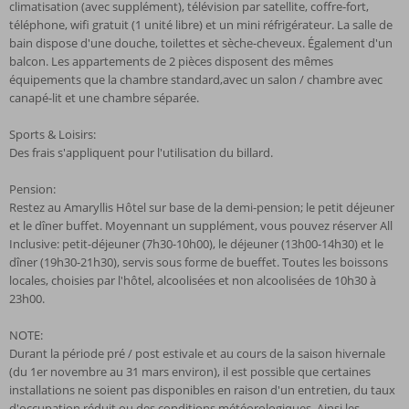
climatisation (avec supplément), télévision par satellite, coffre-fort,
téléphone, wifi gratuit (1 unité libre) et un mini réfrigérateur. La salle de
bain dispose d'une douche, toilettes et sèche-cheveux. Également d'un
balcon. Les appartements de 2 pièces disposent des mêmes
équipements que la chambre standard,avec un salon / chambre avec
canapé-lit et une chambre séparée.
Sports & Loisirs:
Des frais s'appliquent pour l'utilisation du billard.
Pension:
Restez au Amaryllis Hôtel sur base de la demi-pension; le petit déjeuner
et le dîner buffet. Moyennant un supplément, vous pouvez réserver All
Inclusive: petit-déjeuner (7h30-10h00), le déjeuner (13h00-14h30) et le
dîner (19h30-21h30), servis sous forme de bueffet. Toutes les boissons
locales, choisies par l'hôtel, alcoolisées et non alcoolisées de 10h30 à
23h00.
NOTE:
Durant la période pré / post estivale et au cours de la saison hivernale
(du 1er novembre au 31 mars environ), il est possible que certaines
installations ne soient pas disponibles en raison d'un entretien, du taux
d'occupation réduit ou des conditions météorologiques. Ainsi les