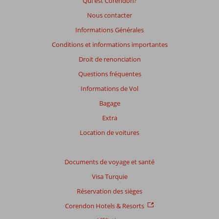
Qui est Corendon?
des
Nous contacter
avis
présentés.
Informations Générales
En
Conditions et informations importantes
savoir
plus
Droit de renonciation
sur
Questions fréquentes
nos
avis.
Informations de Vol
Bagage
Extra
Location de voitures
Documents de voyage et santé
Visa Turquie
Réservation des sièges
Corendon Hotels & Resorts