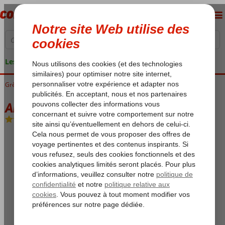
Les garanties de vacances
Grèce
Accueil
Zakynthos
Kalamaki
Amaryllis Hotel
Amaryllis Hotel
Demi-pension
-
Aparthotel