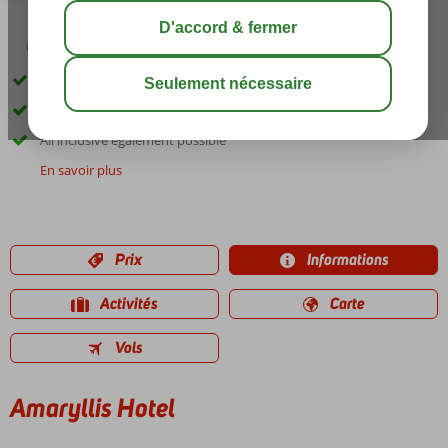
03:05
août 31°
C
share
sauver
À proximité de Kalamaki et de la plage
Personnel aimable
All inclusive également possible
En savoir plus
Prix
Informations
Activités
Carte
Vols
Amaryllis Hotel