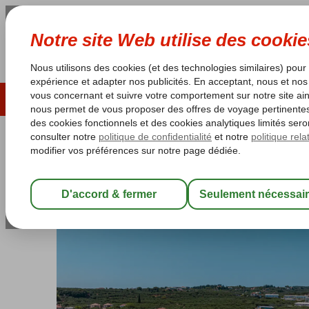
ÉTÉ 2026
LAST MINUTES
S
Les garanties de vacances
Garantie du prix le plu
Grèce
Accueil
Zakynthos
Tragaki
Mirage Bleu
Mirage Bleu
All Inclusive
-
Hôtel