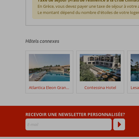
En Grèce, vous devez payer une taxe de séjour à votre
Le montant dépend du nombre d'étoiles de votre logem
Les
commentaires
sont
écrits
Hôtels connexes
par
nos
clients
après
leur
séjour
dans
Atlantica Eleon Grand Resort
Contessina Hotel
Mirage
Bleu
Les
RECEVOIR UNE NEWSLETTER PERSONNALISÉE?
avis
datant
de
plus