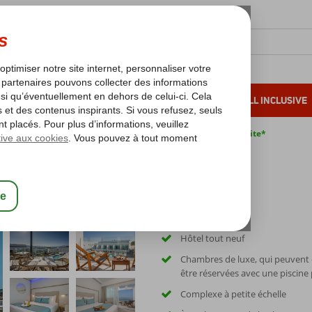
OLEIL D'HIVER
VACANCES AU SOLEIL
ALL INCLUSIVE
s bas*
Pas de surcharge carburant
Annulation gratuite*
Hôtel tout neuf
Chambres de luxe, qui peuvent
être réservées avec une piscine 
Complexe à petite échelle