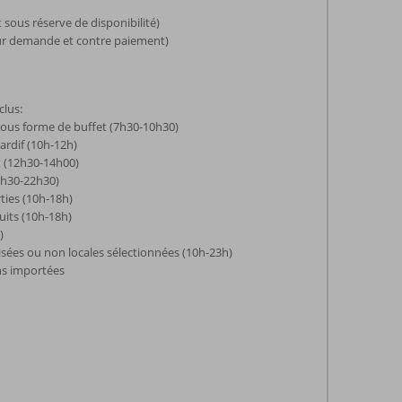
 sous réserve de disponibilité)
sur demande et contre paiement)
clus:
sous forme de buffet (7h30-10h30)
ardif (10h-12h)
t (12h30-14h00)
9h30-22h30)
rties (10h-18h)
uits (10h-18h)
)
isées ou non locales sélectionnées (10h-23h)
ns importées