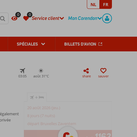
NL
FR
REGISTER
CONTACT
0
0
Service client
Mon Corendon
SPÉCIALES
BILLETS D'AVION
03:05
août 31°
C
share
sauver
+
20 août 2026 (jeu.)
 également
8 jours (7 nuits)
privée
départ Bruxelles Zaventem
1162