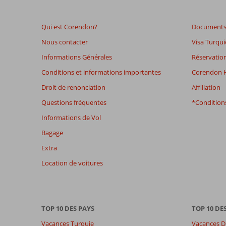
de
48
Qui est Corendon?
Documents 
mois
ne
Nous contacter
Visa Turqui
sont
Informations Générales
Réservation
plus
affichés
Conditions et informations importantes
Corendon H
afin
Droit de renonciation
Affiliation
de
garantir
Questions fréquentes
*Conditions
la
Informations de Vol
pertinence
des
Bagage
avis
Extra
présentés.
En
Location de voitures
savoir
plus
sur
nos
TOP 10 DES PAYS
TOP 10 DE
avis.
Vacances Turquie
Vacances D