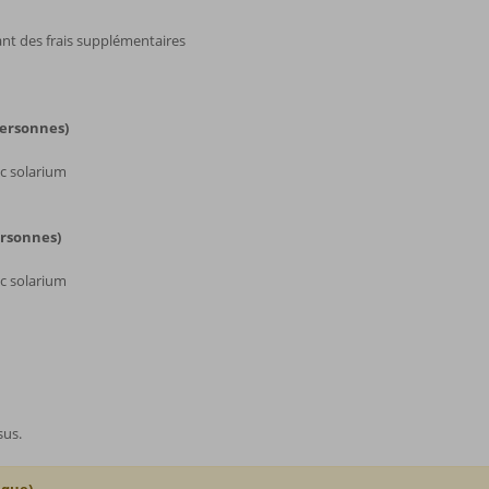
nt des frais supplémentaires
ersonnes)
c solarium
ersonnes)
c solarium
sus.
ique)