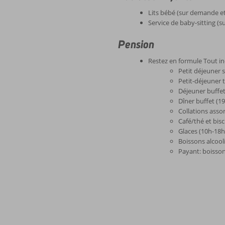
Lits bébé (sur demande et
Service de baby-sitting (
Pension
Restez en formule Tout in
Petit déjeuner 
Petit-déjeuner t
Déjeuner buffe
Dîner buffet (1
Collations asso
Café/thé et bisc
Glaces (10h-18h
Boissons alcool
Payant: boisso