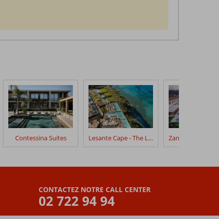
Contessina Suites
Lesante Cape - The Leading Hotels of the World
CONTACTEZ NOTRE CALL CENTER
02 722 94 94