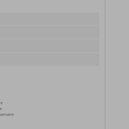
re
ne
 semaine