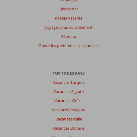
nos
clients
Disclaimer
Langue
Postes Vacants
Français (0)
Voyager plus durablement
Filtrer
Sitemap
par
participants
Ouvrir les préférences en cookies
Tous
Trier
par
TOP 10 DES PAYS
datum (nieuw > oud)
Vacances Turquie
Vacances Egypte
Il
Vacances Grèce
n'y
a
Vacances Espagne
pas
Vacances Italie
de
commentaires
Vacances Bonaire
en