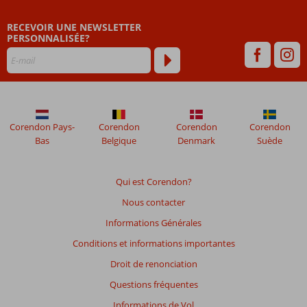
avis
datant
RECEVOIR UNE NEWSLETTER
de
PERSONNALISÉE?
plus
de
48
mois
ne
sont
plus
Corendon Pays-
Corendon
Corendon
Corendon
affichés
Bas
Belgique
Denmark
Suède
afin
de
garantir
Qui est Corendon?
la
Nous contacter
pertinence
des
Informations Générales
avis
Conditions et informations importantes
présentés.
En
Droit de renonciation
savoir
Questions fréquentes
plus
sur
Informations de Vol