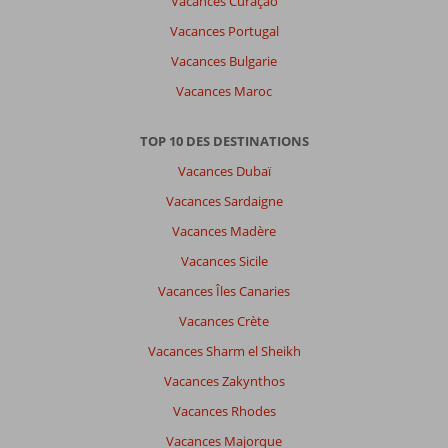
Vacances Curaçao
français,
choisissez
Vacances Portugal
une
Vacances Bulgarie
autre
langue
Vacances Maroc
ici
TOP 10 DES DESTINATIONS
Vacances Dubaï
Vacances Sardaigne
Vacances Madère
Vacances Sicile
Vacances Îles Canaries
Vacances Crète
Vacances Sharm el Sheikh
Vacances Zakynthos
Vacances Rhodes
Vacances Majorque