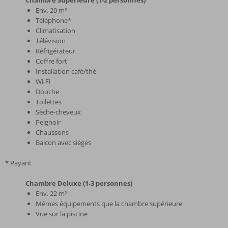
Env. 20 m²
Téléphone*
Climatisation
Télévision
Réfrigérateur
Coffre fort
Installation café/thé
Wi-Fi
Douche
Toilettes
Sèche-cheveux
Peignoir
Chaussons
Balcon avec sièges
* Payant
Chambre Deluxe (1-3 personnes)
Env. 22 m²
Mêmes équipements que la chambre supérieure
Vue sur la piscine