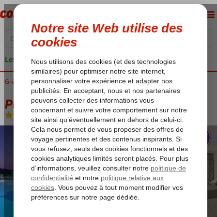
Les garanties de vacances
Grèce
Accueil
Zakynthos
Tsilivi
Park Hotel & Spa
Park Hotel & Spa
Chambre et petit déjeuner
-
Hôtel