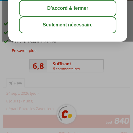
03:05
août 31°
C
share
sauver
Chambres confortables
WiFi gratuit
À environ 300 m de Tsilivi
En savoir plus
6,8
Suffisant
6 commentaires
+
24 sept. 2026 (jeu.)
8 jours (7 nuits)
départ Bruxelles Zaventem
840
àpd