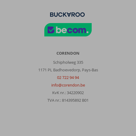
CORENDON
Schipholweg 335
1171 PL Badhoevedorp, Pays-Bas
02 722 94 94
info@corendon.be
KvK nr.: 34220902
TVA nr.: 814395892 B01