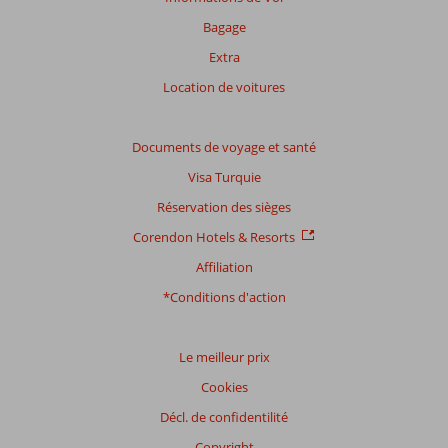
nos
Bagage
avis.
Extra
Note
Location de voitures
totale
Basé
Documents de voyage et santé
sur:
Visa Turquie
6
commentaires
Réservation des sièges
Corendon Hotels & Resorts
Affiliation
Distribution
des votes
*Conditions d'action
Impression générale
6,8
Manger
7,2
Emplacement
6,7
Chambres
5,3
Service
7,0
Enfants
-
Le meilleur prix
Qualité-prix
5,8
Qualité-wifi
5,2
Cookies
Décl. de confidentilité
Expériences
de
Copyright