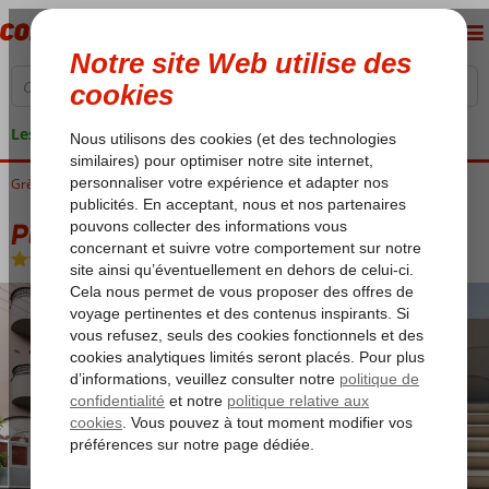
Les garanties de vacances
Grèce
Accueil
Zakynthos
Zakynthos-Ville
Palatino Hotel
Palatino Hotel
Chambre et petit déjeuner
-
Hôtel