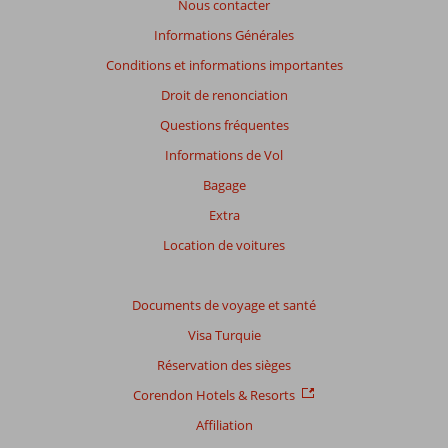
Nous contacter
avis
présentés.
Informations Générales
En
Conditions et informations importantes
savoir
plus
Droit de renonciation
sur
Questions fréquentes
nos
avis.
Informations de Vol
Bagage
Note
Extra
totale
Location de voitures
Basé
sur:
11
Documents de voyage et santé
commentaires
Visa Turquie
Réservation des sièges
Distribution
Corendon Hotels & Resorts
des votes
Affiliation
Impression générale
8,8
Manger
8,3