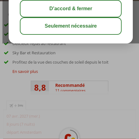
03:05
00:45
août 31°
C
share
sauver
Près de la plage et de la ville de Zakynthos
Petit hôtel
Délicieux repas au restaurant
Sky Bar et Restauration
Profitez de la vue des couches de soleil depuis le toit
En savoir plus
8,8
Recommandé
11 commentaires
+
07 avr. 2027 (mer.)
8 jours (7 nuits)
départ Amsterdam