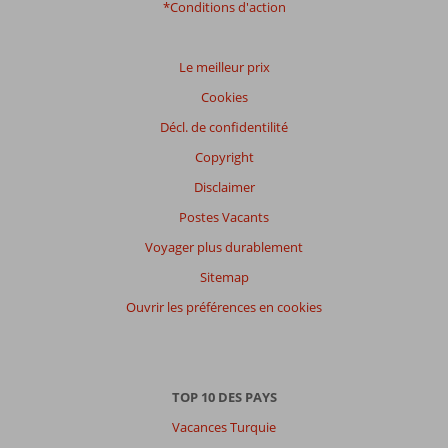
Emplacement
8,5
Chambres
8,5
*Conditions d'action
Service
9,2
Enfants
10
Qualité-prix
9,0
Qualité-wifi
8,0
Le meilleur prix
Expériences
Cookies
de
nos
Décl. de confidentilité
clients
Copyright
Langue
Disclaimer
Français (0)
Postes Vacants
Filtrer
par
Voyager plus durablement
participants
Sitemap
Tous
Ouvrir les préférences en cookies
Trier
par
datum (nieuw > oud)
TOP 10 DES PAYS
Vacances Turquie
Il
n'y