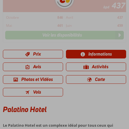
437
àpd
Octobre
846
Avril
437
Mai
461
Juin
459
Voir les disponibilités
Prix
Informations
Avis
Activités
Photos et Vidéos
Carte
Vols
Palatino Hotel
Le Palatino Hotel est un complexe idéal pour tous ceux qui