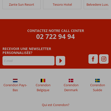
dans
Zante Sun Resort
Tesoro Hotel
Palatino
Hotel
Les
avis
CONTACTEZ NOTRE CALL CENTER
datant
02 722 94 94
de
plus
RECEVOIR UNE NEWSLETTER
de
PERSONNALISÉE?
48
mois
ne
sont
plus
affichés
afin
Corendon Pays-
Corendon
Corendon
Corendon
de
Bas
Belgique
Denmark
Suède
garantir
la
pertinence
Qui est Corendon?
des