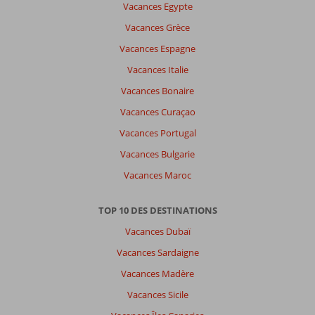
Vacances Egypte
a
Vacances Grèce
pas
de
Vacances Espagne
commentaires
Vacances Italie
en
français,
Vacances Bonaire
choisissez
Vacances Curaçao
une
autre
Vacances Portugal
langue
Vacances Bulgarie
ici
Vacances Maroc
TOP 10 DES DESTINATIONS
Vacances Dubaï
Vacances Sardaigne
Vacances Madère
Vacances Sicile