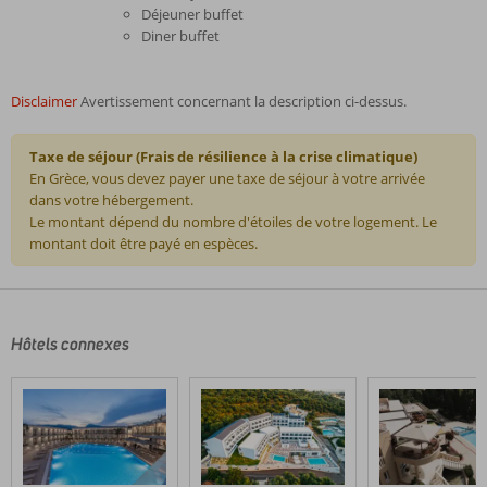
Déjeuner buffet
Diner buffet
Disclaimer
Avertissement concernant la description ci-dessus.
Taxe de séjour (Frais de résilience à la crise climatique)
En Grèce, vous devez payer une taxe de séjour à votre arrivée
dans votre hébergement.
Le montant dépend du nombre d'étoiles de votre logement. Le
montant doit être payé en espèces.
Les
commentaires
sont
écrits
Hôtels connexes
par
nos
clients
après
leur
séjour