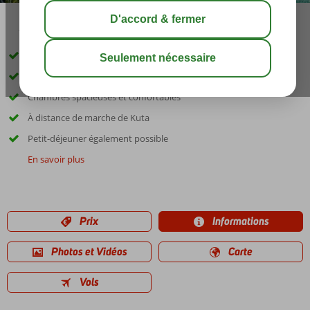
16:15
00:20
août 31°
C
share
sauver
À seulement 300 mètres de la plage
Divers restaurants
Chambres spacieuses et confortables
À distance de marche de Kuta
Petit-déjeuner également possible
En savoir plus
Prix
Informations
Photos et Vidéos
Carte
Vols