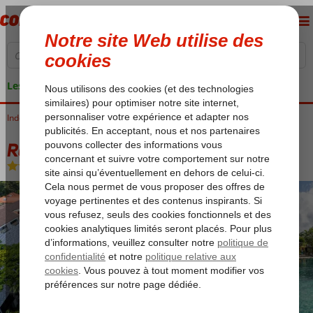
Les garanties de vacances
Indonésie
Accueil
Bali
Kuta
Ramayana Resort & Spa
Ramayana Resort & Spa
Logement
-
Hôtel