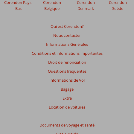
Corendon Pays-
Corendon
Corendon
Corendon
Spa
Bas
Belgique
Denmark
Suède
Les
avis
Qui est Corendon?
datant
Nous contacter
de
plus
Informations Générales
de
Conditions et informations importantes
48
mois
Droit de renonciation
ne
Questions fréquentes
sont
plus
Informations de Vol
affichés
Bagage
afin
de
Extra
garantir
Location de voitures
la
pertinence
des
Documents de voyage et santé
avis
présentés.
Visa Turquie