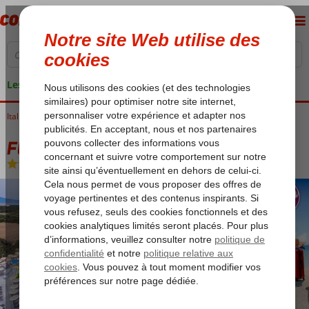
Les garanties de vacances
Italie
Accueil
Sardaigne
Castelsardo
Fly & Go Bluserena Is Serenas Badesi
Fly & Go Bluserena Is Serenas Badesi
All Inclusive
-
Hôtel