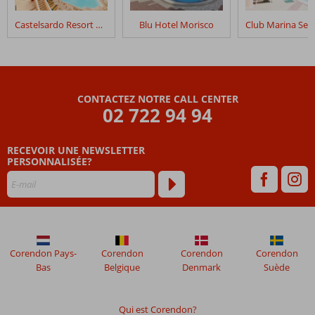
séjour
dans
Castelsardo Resort Village
Blu Hotel Morisco
Fly
&
Go
Bluserena
Is
CONTACTEZ NOTRE CALL CENTER
Serenas
02 722 94 94
Badesi
RECEVOIR UNE NEWSLETTER
Les
PERSONNALISÉE?
avis
datant
de
plus
de
48
mois
Corendon Pays-
Corendon
Corendon
Corendon
ne
Bas
Belgique
Denmark
Suède
sont
plus
affichés
Qui est Corendon?