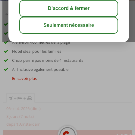
août 28°
C
share
sauver
Voiture de location incluse
Situé dans un quartier calme et verdoyant
A environ 400 mètres de la plage
Hôtel idéal pour les familles
Choix parmi pas moins de 4 restaurants
All Inclusive également possible
En savoir plus
+
+
06 sept. 2026 (dim.)
8 jours (7 nuits)
départ Amsterdam