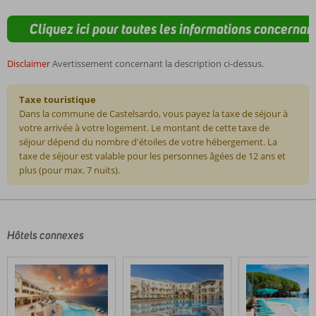
Cliquez ici pour toutes les informations concernant
Disclaimer
Avertissement concernant la description ci-dessus.
Taxe touristique
Dans la commune de Castelsardo, vous payez la taxe de séjour à
votre arrivée à votre logement. Le montant de cette taxe de
séjour dépend du nombre d'étoiles de votre hébergement. La
taxe de séjour est valable pour les personnes âgées de 12 ans et
plus (pour max. 7 nuits).
Les
commentaires
sont
écrits
Hôtels connexes
par
nos
clients
après
leur