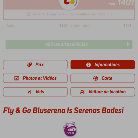
1401
àpd
Encore 3 chambre(s) disponibles sur notre site
Août
1822
Septembre
1401
Voir les disponibilités
Prix
Informations
Photos et Vidéos
Carte
Vols
Voiture de location
Fly & Go Bluserena Is Serenas Badesi