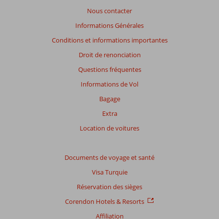
afin
Nous contacter
de
garantir
Informations Générales
la
Conditions et informations importantes
pertinence
des
Droit de renonciation
avis
Questions fréquentes
présentés.
En
Informations de Vol
savoir
Bagage
plus
sur
Extra
nos
Location de voitures
avis.
Documents de voyage et santé
Visa Turquie
Réservation des sièges
Corendon Hotels & Resorts
Affiliation