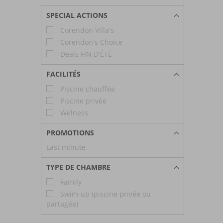
SPECIAL ACTIONS
Corendon Villa's
Corendon's Choice
Deals FIN D'ÉTÉ
FACILITÉS
Piscine chauffée
Piscine privée
Welness
PROMOTIONS
Last minute
TYPE DE CHAMBRE
Family
Swim-up (piscine privée ou
partagée)