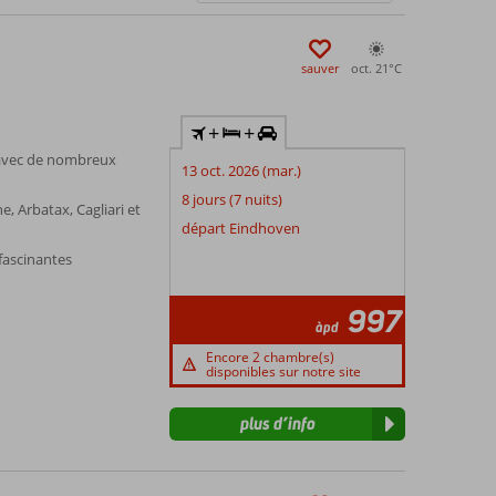
sauver
oct. 21°
C
+
+
e avec de nombreux
13 oct. 2026 (mar.)
8 jours (7 nuits)
, Arbatax, Cagliari et
départ Eindhoven
 fascinantes
997
àpd
Encore 2 chambre(s)
disponibles sur notre site
plus d’info