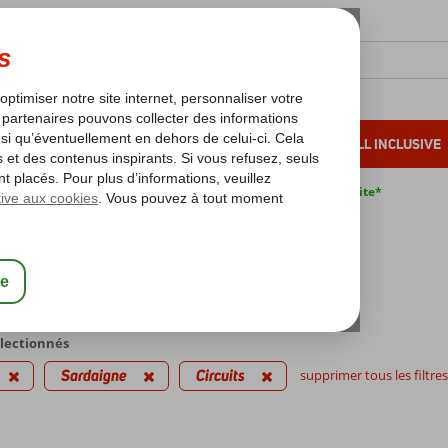
OLEIL D'HIVER
VACANCES AU SOLEIL
ALL INCLUSIVE
s bas*
Pas de surcharge carburant
Annulation gratuite*
daigne
Sardaigne
Circuits
ts
e
997
Meilleur prix, 2 offres
électionnés
Sardaigne
Circuits
supprimer tous les filtres