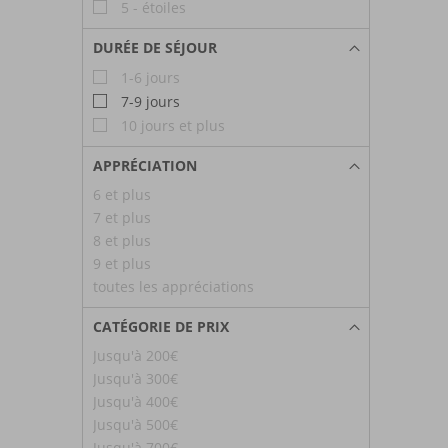
5 - étoiles
DURÉE DE SÉJOUR
1-6 jours
7-9 jours
10 jours et plus
APPRÉCIATION
6 et plus
7 et plus
8 et plus
9 et plus
toutes les appréciations
CATÉGORIE DE PRIX
Jusqu'à 200€
Jusqu'à 300€
Jusqu'à 400€
Jusqu'à 500€
Jusqu'à 700€