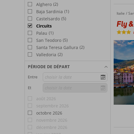
(2)
Alghero
(1)
Baja Sardinia
Italie
Fly & Drive Sardaigne 3*
Accueil
Sar
(5)
Castelsardo
Fly &
Circuits
(1)
Palau
(5)
San Teodoro
(2)
Santa Teresa Gallura
(2)
Valledoria
PÉRIODE DE DÉPART
Entre
Et
août 2026
septembre 2026
octobre 2026
novembre 2026
décembre 2026