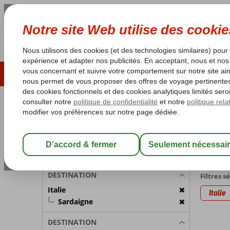
ÉTÉ 2026
LAST MINUTES
S
Les garanties de vacances
Garantie du prix le plu
PARTICIPANTS
Italie
Accueil
Sar
Chambre 1:
2 Personnes
Circui
Modifier les participants
à partir d
DESTINATION
Filtres s
Italie
Italie
Sardaigne
DESTINATION