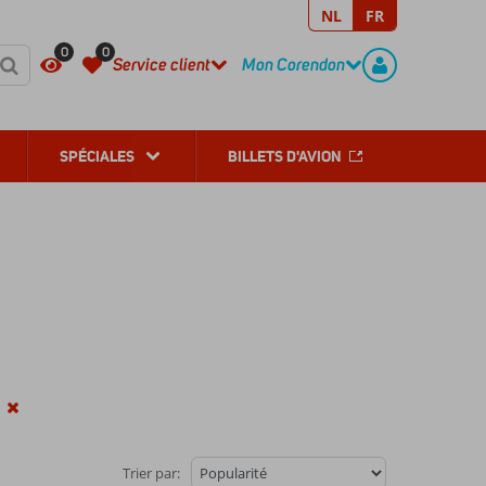
NL
FR
REGISTER
CONTACT
0
0
Service client
Mon Corendon
SPÉCIALES
BILLETS D'AVION
Trier par: