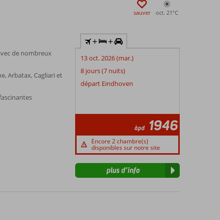
sauver
oct. 21°
C
+
+
e avec de nombreux
13 oct. 2026 (mar.)
8 jours (7 nuits)
, Arbatax, Cagliari et
départ Eindhoven
 fascinantes
1946
àpd
Encore 2 chambre(s)
disponibles sur notre site
plus d’info