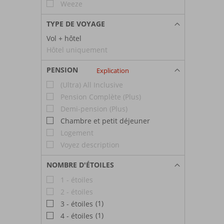
Weeze
TYPE DE VOYAGE
Vol + hôtel
Hôtel uniquement
PENSION
Explication
(Ultra) All Inclusive
Pension Complète (Plus)
Demi-pension (Plus)
Chambre et petit déjeuner
Logement
Voyez description
NOMBRE D'ÉTOILES
1 - étoiles
2 - étoiles
(1)
3 - étoiles
(1)
4 - étoiles