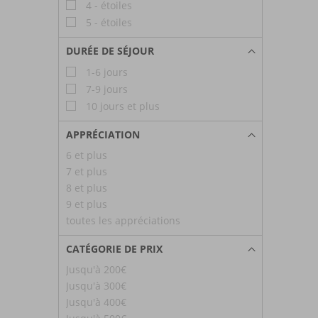
4 - étoiles
5 - étoiles
DURÉE DE SÉJOUR
1-6 jours
7-9 jours
10 jours et plus
APPRÉCIATION
6 et plus
7 et plus
8 et plus
9 et plus
toutes les appréciations
CATÉGORIE DE PRIX
Jusqu'à 200€
Jusqu'à 300€
Jusqu'à 400€