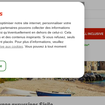
OLEIL D'HIVER
VACANCES AU SOLEIL
ALL INCLUSIVE
s bas*
Pas de surcharge carburant
Annulation gratuite*
le
Sicile
Package excursions Sicile
age excursions Sicile