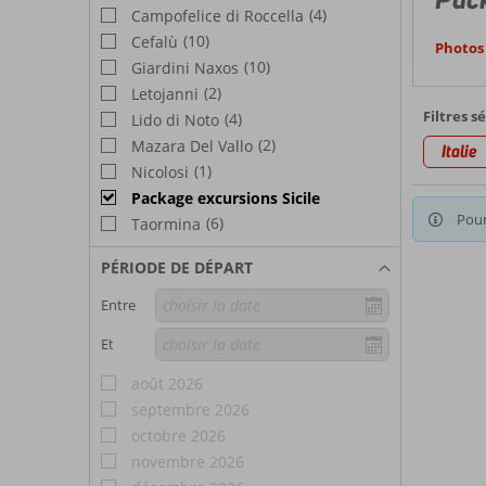
(4)
Campofelice di Roccella
(10)
Cefalù
Photos 
(10)
Giardini Naxos
(2)
Letojanni
Filtres s
(4)
Lido di Noto
(2)
Mazara Del Vallo
Italie
(1)
Nicolosi
Package excursions Sicile
Pour
(6)
Taormina
PÉRIODE DE DÉPART
Entre
Et
août 2026
septembre 2026
octobre 2026
novembre 2026