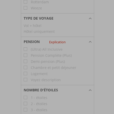
Rotterdam
Weeze
TYPE DE VOYAGE
Vol + hôtel
Hôtel uniquement
PENSION
Explication
(Ultra) All Inclusive
Pension Complète (Plus)
Demi-pension (Plus)
Chambre et petit déjeuner
Logement
Voyez description
NOMBRE D'ÉTOILES
1 - étoiles
2 - étoiles
3 - étoiles