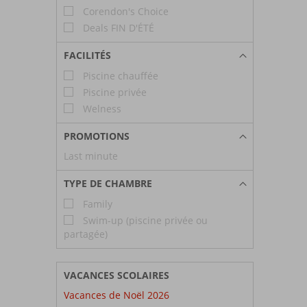
Corendon's Choice
Deals FIN D'ÉTÉ
FACILITÉS
Piscine chauffée
Piscine privée
Welness
PROMOTIONS
Last minute
TYPE DE CHAMBRE
Family
Swim-up (piscine privée ou
partagée)
VACANCES SCOLAIRES
Vacances de Noël 2026