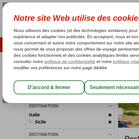
ÉTÉ 2026
LAST MINUTES
S
Les garanties de vacances
Garantie du prix le plu
PARTICIPANTS
Italie
Accueil
Sici
Chambre 1:
2 Personnes
Modifier les participants
DESTINATION
Italie
Sicile
DESTINATION
Pack