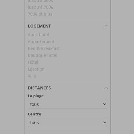
Jusqu'à 500€
Jusqu'à 700€
700€ et plus
LOGEMENT
Aparthotel
Appartement
Bed & Breakfast
Boutique hotel
Hôtel
Location
Villa
DISTANCES
La plage
Centre