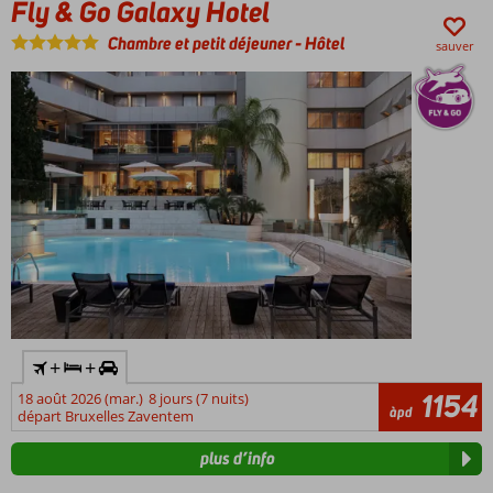
Fly & Go Galaxy Hotel
Chambre et petit déjeuner
-
Hôtel
sauver
+
+
1154
18 août 2026 (mar.)
8 jours (7 nuits)
àpd
départ Bruxelles Zaventem
plus d’info