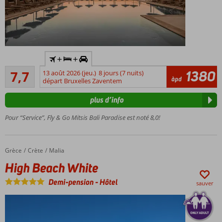
dont un
tout
nouveau
restaurant
italien
Voiture
+
+
de
Bon
location
1380
7,7
13 août 2026 (jeu.)
8 jours (7 nuits)
61
àpd
incluse
départ Bruxelles Zaventem
commentaires
À
plus d’info
environ
200
Pour “Service”, Fly & Go Mitsis Bali Paradise est noté 8,0!
mètres
de la
plage
Grèce
High Beach White
Accueil
Crète
Malia
Le centre
High Beach White
de Bali
est à
Demi-pension
-
Hôtel
sauver
environ 1
kilomètre
Plusieurs
chambres