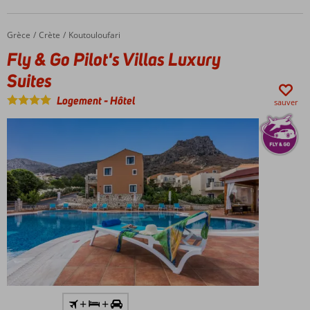
Grèce
Fly & Go Pilot's Villas Luxury Suites
Accueil
Crète
Koutouloufari
Fly & Go Pilot's Villas Luxury
Suites
Logement
-
Hôtel
sauver
Y
+
+
compris