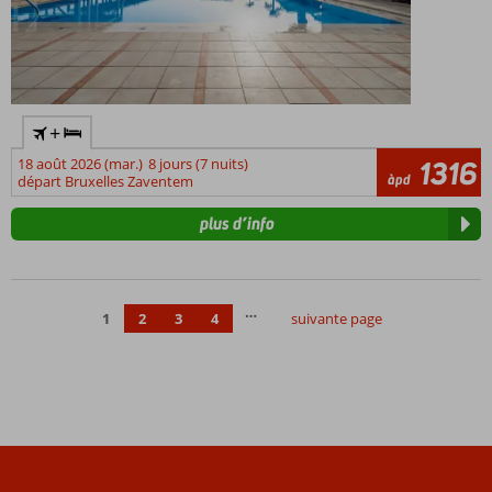
+
18 août 2026 (mar.)
8 jours (7 nuits)
1316
àpd
départ Bruxelles Zaventem
plus d’info
…
1
2
3
4
suivante page