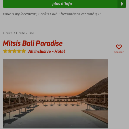
choix de
plus d’info
chambres
de luxe
Pour “Emplacement”, Cook's Club Chersonissos est noté 9,1!
Détendez-
vous dans
le sauna
Grèce
Mitsis Bali Paradise
Accueil
Crète
Bali
Mitsis Bali Paradise
All Inclusive
-
Hôtel
sauver