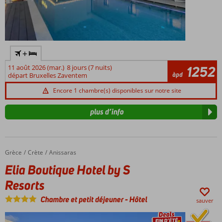
+
11 août 2026 (mar.)
8 jours (7 nuits)
1252
àpd
départ Bruxelles Zaventem
Encore 1 chambre(s) disponibles sur notre site
plus d’info
Grèce
Elia Boutique Hotel by S Resorts
Accueil
Crète
Anissaras
Elia Boutique Hotel by S
Resorts
Chambre et petit déjeuner
-
Hôtel
sauver