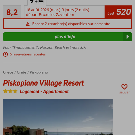
+
aquatique
Très bon
éclaboussant !
520
8,2
18 août 2026 (mar.)
3 jours (2 nuits)
977
àpd
départ Bruxelles Zaventem
À
commentaires
seulement
Encore 2 chambre(s) disponibles sur notre site
500
mètres de
plus d’info
Stalis
Pour “Emplacement”, Horizon Beach est noté 8,7!
Plusieurs
piscines
5 réservations récentes
Profitez
du tout
Grèce
Piskopiano Village Resort
Accueil
Crète
Piskopiano
compris
Piskopiano Village Resort
Accès
direct
Logement
-
Appartement
sauver
à la
plage