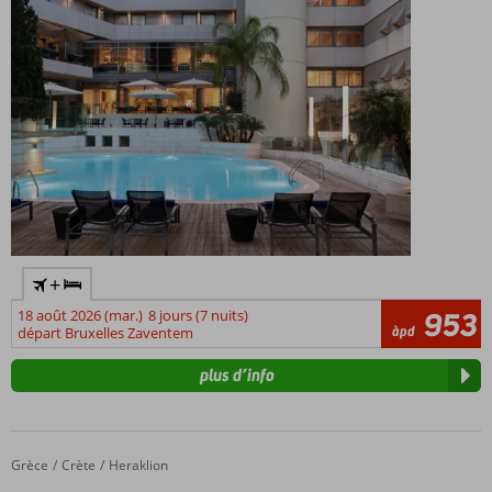
+
18 août 2026 (mar.)
8 jours (7 nuits)
953
àpd
départ Bruxelles Zaventem
plus d’info
Grèce
Fly & Go Galaxy Hotel
Accueil
Crète
Heraklion