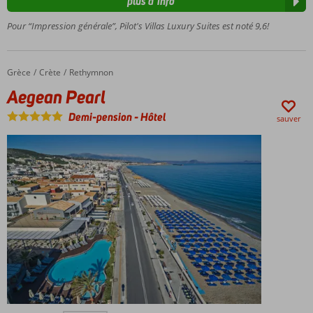
plus d’info
Entouré
Pour “Impression générale”, Pilot's Villas Luxury Suites est noté 9,6!
d'un
magnifique
jardin
Suites
Grèce
Aegean Pearl
Accueil
Crète
Rethymnon
modernes
Aegean Pearl
et
luxueuses
Demi-pension
-
Hôtel
sauver
À environ 2