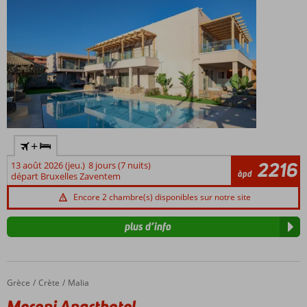
rénovées
Restaurant
buffet
récemment
rénové
Plusieurs
restaurants
à la carte,
dont un
tout
+
nouveau
2216
restaurant
13 août 2026 (jeu.)
8 jours (7 nuits)
àpd
départ Bruxelles Zaventem
italien
Encore 2 chambre(s) disponibles sur notre site
plus d’info
Grèce
Meropi Aparthotel
Accueil
Crète
Malia
Meropi Aparthotel