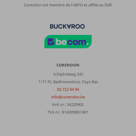
Corendon est membre de l'ABTO et affilié au SGR.
CORENDON
Schipholweg 335
1171 PL Badhoevedorp, Pays-Bas
02 722 94 94
info@corendon.be
KvK nr.: 34220902
TVA nr.: 814395892 B01