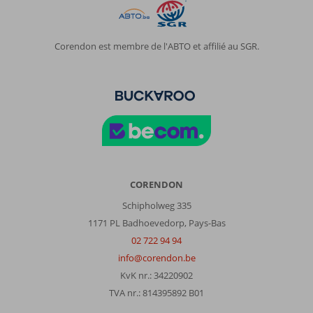
Corendon est membre de l'ABTO et affilié au SGR.
CORENDON
Schipholweg 335
1171 PL Badhoevedorp, Pays-Bas
02 722 94 94
info@corendon.be
KvK nr.: 34220902
TVA nr.: 814395892 B01