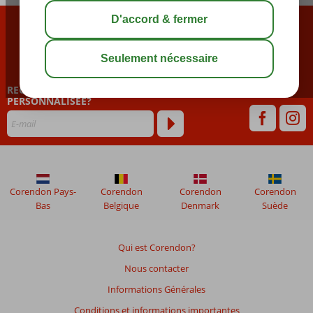
CONTACTEZ NOTRE CALL CENTER
02 722 94 94
RECEVOIR UNE NEWSLETTER
PERSONNALISÉE?
Corendon Pays-
Corendon
Corendon
Corendon
Bas
Belgique
Denmark
Suède
Qui est Corendon?
Nous contacter
Informations Générales
Conditions et informations importantes