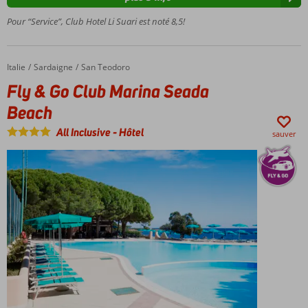
Bungalows
confortables
Pour “Service”, Club Hotel Li Suari est noté 8,5!
Près de
San
Teodoro
Italie
Fly & Go Club Marina Seada Beach
Accueil
Sardaigne
San Teodoro
Basé
Fly & Go Club Marina Seada
sur la
Beach
formule
All In
All Inclusive
-
Hôtel
sauver
Soft