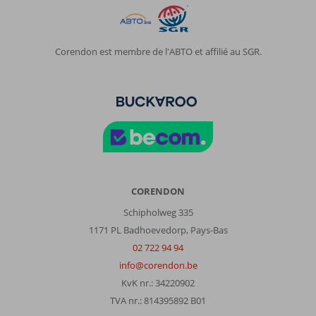
Corendon est membre de l'ABTO et affilié au SGR.
CORENDON
Schipholweg 335
1171 PL Badhoevedorp, Pays-Bas
02 722 94 94
info@corendon.be
KvK nr.: 34220902
TVA nr.: 814395892 B01