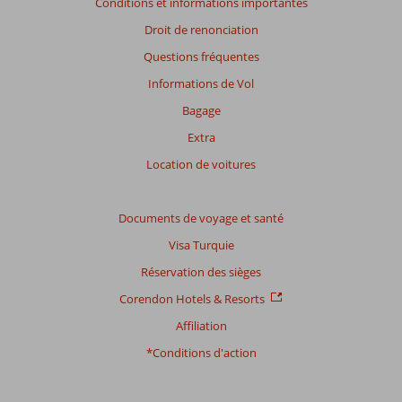
Conditions et informations importantes
savoir
plus
Droit de renonciation
sur
Questions fréquentes
nos
avis.
Informations de Vol
Bagage
Extra
Location de voitures
Documents de voyage et santé
Visa Turquie
Réservation des sièges
Corendon Hotels & Resorts
Affiliation
*Conditions d'action