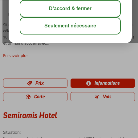
04:00
00:15
août 36°
C
share
sauver
Situation: Semiramis est situé dans un parc paume de 4000 hectares. La
célèbre place Jemaa El Fna est facilement accessible et est seulement à
10 minutes en taxi. Installations: Le Semiramis dispose de 180 chambres
et un hall d'accueil avec...
En savoir plus
Prix
Informations
Carte
Vols
Semiramis Hotel
Situation: