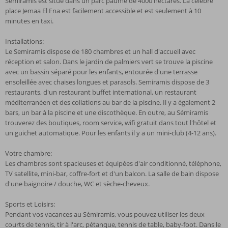
Semiramis est situé dans un parc paume de 4000 hectares. La célèbre
place Jemaa El Fna est facilement accessible et est seulement à 10
minutes en taxi.
Installations:
Le Semiramis dispose de 180 chambres et un hall d'accueil avec
réception et salon. Dans le jardin de palmiers vert se trouve la piscine
avec un bassin séparé pour les enfants, entourée d'une terrasse
ensoleillée avec chaises longues et parasols. Semiramis dispose de 3
restaurants, d'un restaurant buffet international, un restaurant
méditerranéen et des collations au bar de la piscine. Il y a également 2
bars, un bar à la piscine et une discothèque. En outre, au Sémiramis
trouverez des boutiques, room service, wifi gratuit dans tout l'hôtel et
un guichet automatique. Pour les enfants il y a un mini-club (4-12 ans).
Votre chambre:
Les chambres sont spacieuses et équipées d'air conditionné, téléphone,
TV satellite, mini-bar, coffre-fort et d'un balcon. La salle de bain dispose
d'une baignoire / douche, WC et sèche-cheveux.
Sports et Loisirs:
Pendant vos vacances au Sémiramis, vous pouvez utiliser les deux
courts de tennis, tir à l'arc, pétanque, tennis de table, baby-foot. Dans le