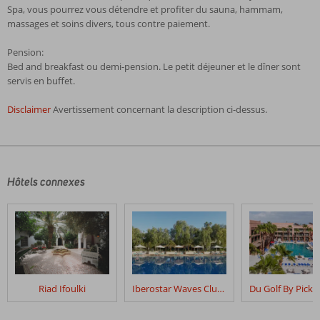
Spa, vous pourrez vous détendre et profiter du sauna, hammam,
massages et soins divers, tous contre paiement.
Pension:
Bed and breakfast ou demi-pension. Le petit déjeuner et le dîner sont
servis en buffet.
Disclaimer
Avertissement concernant la description ci-dessus.
Les
commentaires
sont
écrits
Hôtels connexes
par
nos
clients
après
leur
séjour
dans
Riad Ifoulki
Iberostar Waves Club Palmeraie Marrakech
Semiramis
Hotel