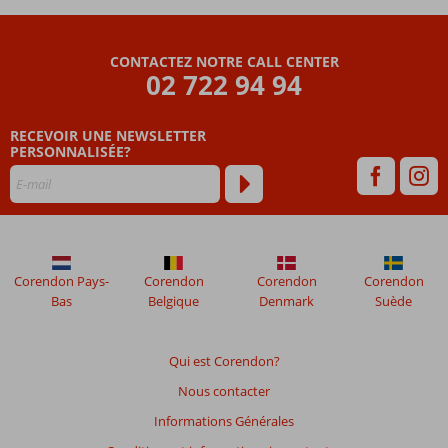
Les
avis
CONTACTEZ NOTRE CALL CENTER
datant
02 722 94 94
de
plus
RECEVOIR UNE NEWSLETTER
de
PERSONNALISÉE?
48
mois
ne
sont
plus
affichés
afin
Corendon Pays-
Corendon
Corendon
Corendon
de
Bas
Belgique
Denmark
Suède
garantir
la
pertinence
Qui est Corendon?
des
Nous contacter
avis
présentés.
Informations Générales
En