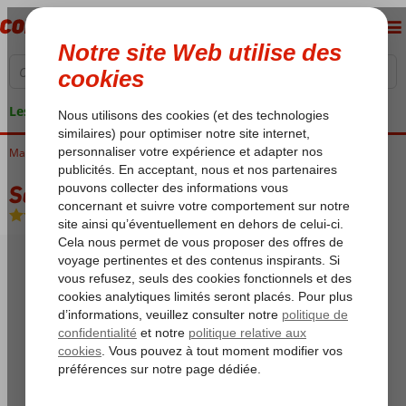
Les garanties de vacances
Maroc
Accueil
Maroc central
Marrakech
Semiramis Hotel
Semiramis Hotel
Chambre et petit déjeuner
-
Hôtel