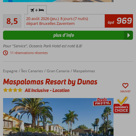
Hébergement
+
avec un
Recommandé
certificat de
969
8,5
20 août 2026 (jeu.)
8 jours (7 nuits)
762
àpd
durabilité
départ Bruxelles Zaventem
commentaires
reconnu par
plus d’info
le GSTC
Près
Pour “Service”, Oceanis Park Hotel est noté 8,8!
de la
11 réservations récentes
plage
et du
centre
Espagne
Maspalomas Resort by Dunas
Accueil
Îles Canaries
Gran Canaria
Maspalomas
d'Ixia
Maspalomas Resort by Dunas
Restaurants
et magasins
All Inclusive
-
Location
sauver
accessibles
à pied
Restaurant
buffet
avec show
cooking
Séjournez