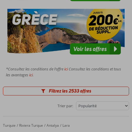
Voir les offres
*Consultez les conditions de l’offre
ici
Consultez les conditions et tous
les avantages
ici
.
Filtrez les 2533 offres
Trier par:
Turquie
Grand Park Lara
Accueil
Riviera Turque
Antalya
Lara