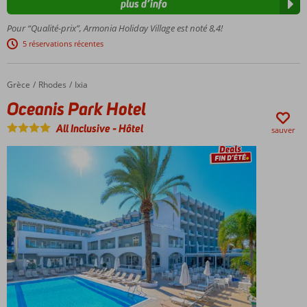
plus d’info
3
restaurants
Pour “Qualité-prix”, Armonia Holiday Village est noté 8,4!
à la carte
5 réservations récentes
Activités
agréables
pour
Grèce
Oceanis Park Hotel
Accueil
Rhodes
Ixia
petits et
Oceanis Park Hotel
grands
All Inclusive
-
Hôtel
sauver