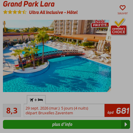
Grand Park Lara
Ultra All Inclusive
-
Hôtel
sauver
Hôtel
+
familial
Très bon
à Lara
8,3
29 sept. 2026 (mar.)
5 jours (4 nuits)
681
1720
àpd
au
départ Bruxelles Zaventem
commentaires
meilleur
plus d’info
prix
Magnifique