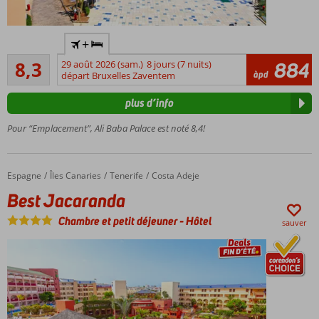
pouvant
accueillir
jusqu'à 6
Accès
+
personnes
illimité
Très bon
gratuit au
Parc
8,3
29 août 2026 (sam.)
8 jours (7 nuits)
884
588
àpd
parc
départ Bruxelles Zaventem
aquatique,
commentaires
aquatique
mini-club,
plus d’info
cinéma et
Possibilité
bien plus
de
Pour “Emplacement”, Ali Baba Palace est noté 8,4!
encore
chambres
familiales
Vous
Espagne
Best Jacaranda
Accueil
Îles Canaries
Tenerife
Costa Adeje
pouvez
Best Jacaranda
même
y faire
Chambre et petit déjeuner
-
Hôtel
sauver
du
patin !
Temporairement,
une excursion
gratuite est
offerte !*