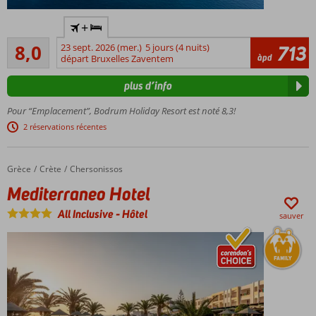
par enfant
Complexe
(juillet et
+
hôtelier
août)
Très bon
situé
8,0
23 sept. 2026 (mer.)
5 jours (4 nuits)
713
253
àpd
directement
départ Bruxelles Zaventem
commentaires
en bord de
plus d’info
mer avec
une
Pour “Emplacement”, Bodrum Holiday Resort est noté 8,3!
magnifique
2 réservations récentes
plage privée
Plusieurs
piscines
Grèce
Mediterraneo Hotel
Accueil
Crète
Chersonissos
avec
Mediterraneo Hotel
toboggans
aquatiques
All Inclusive
-
Hôtel
sauver
Grand
choix de
restaurants
et de bars
Grand
spa et
centre