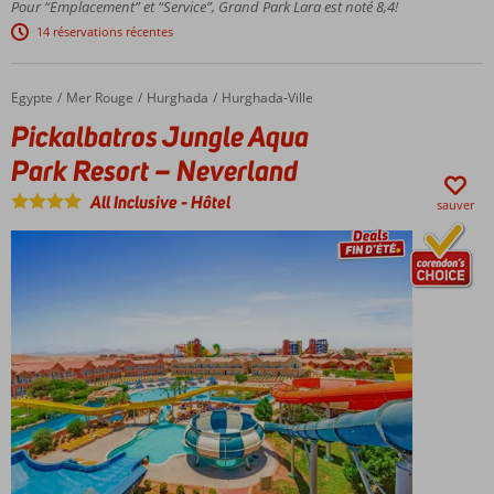
Pour “Emplacement” et “Service”, Grand Park Lara est noté 8,4!
plage de
14 réservations récentes
sable fin
avec
espace
Egypte
Pickalbatros Jungle Aqua Park Resort – Neverland
Accueil
Mer Rouge
Hurghada
Hurghada-Ville
privé
Pickalbatros Jungle Aqua
Chambres
familiales
Park Resort – Neverland
spacieuses
(6
All Inclusive
-
Hôtel
sauver
couchages)
avec 2
chambres
Parc
aquatique
avec 4
toboggans