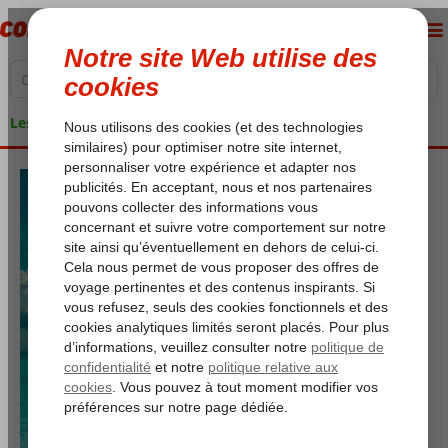
Les garanties de vacances
-51
-5
-41
-17
jours
heures
min
sec