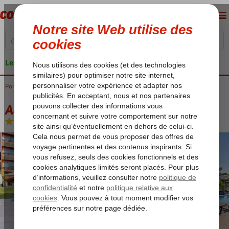
Les garanties de vacances
Portugal
Accueil
Algarve
Albufeira
Aqua Pedra Dos Bicos
Aqua Pedra Dos Bicos
Chambre et petit déjeuner
-
Hôtel