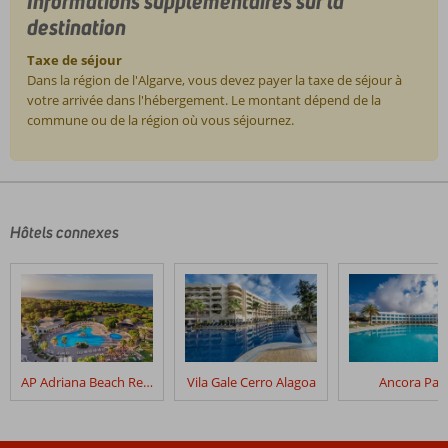
Informations supplémentaires sur la
destination
Taxe de séjour
Dans la région de l'Algarve, vous devez payer la taxe de séjour à
votre arrivée dans l'hébergement. Le montant dépend de la
commune ou de la région où vous séjournez.
Les
commentaires
sont
écrits
Hôtels connexes
par
nos
clients
après
leur
séjour
dans
AP Adriana Beach Resort
Vila Gale Cerro Alagoa
Ancora Par
Aqua
Pedra
Dos