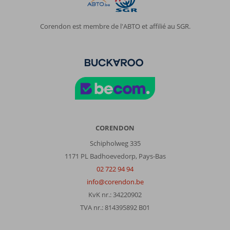
Corendon est membre de l'ABTO et affilié au SGR.
CORENDON
Schipholweg 335
1171 PL Badhoevedorp, Pays-Bas
02 722 94 94
info@corendon.be
KvK nr.: 34220902
TVA nr.: 814395892 B01