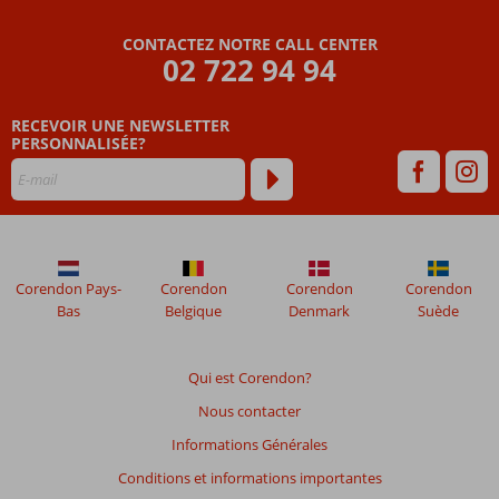
Bicos
CONTACTEZ NOTRE CALL CENTER
Les
02 722 94 94
avis
datant
RECEVOIR UNE NEWSLETTER
de
PERSONNALISÉE?
plus
de
48
mois
ne
sont
plus
Corendon Pays-
Corendon
Corendon
Corendon
affichés
Bas
Belgique
Denmark
Suède
afin
de
garantir
Qui est Corendon?
la
Nous contacter
pertinence
des
Informations Générales
avis
Conditions et informations importantes
présentés.