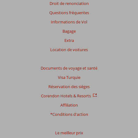
En
Droit de renonciation
savoir
Questions fréquentes
plus
sur
Informations de Vol
nos
Bagage
avis.
Extra
Location de voitures
Documents de voyage et santé
Visa Turquie
Réservation des sièges
Corendon Hotels & Resorts
Affiliation
*Conditions d'action
Le meilleur prix