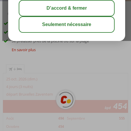
02:45
août 32°
C
share
sauver
Plage à environ 700 mètres
Proche de restaurants, bars et magasins
Se prélasser près de la piscine ou sur la plage
En savoir plus
+
25 oct. 2026 (dim.)
4 jours (3 nuits)
départ Bruxelles Zaventem
454
àpd
Août
494
Septembre
555
Octobre
454