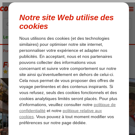
Les garanties de vacances
Portugal
Accueil
Madère
Calheta
Fly & Go Saccharum Resort & Spa
Fly & Go Saccharum Resort & Spa
Chambre et petit déjeuner
-
Hôtel