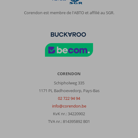
Corendon est membre de l'ABTO et affilié au SGR.
CORENDON
Schipholweg 335
1171 PL Badhoevedorp, Pays-Bas
02 722 94 94
info@corendon.be
KvK nr.: 34220902
TVA nr.: 814395892 B01