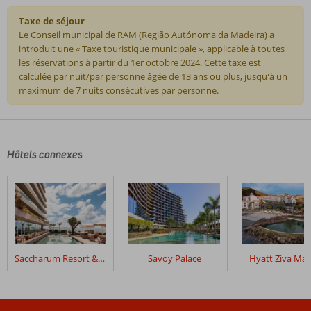
Taxe de séjour
Le Conseil municipal de RAM (Região Autónoma da Madeira) a
introduit une « Taxe touristique municipale », applicable à toutes
les réservations à partir du 1er octobre 2024. Cette taxe est
calculée par nuit/par personne âgée de 13 ans ou plus, jusqu'à un
maximum de 7 nuits consécutives par personne.
Les
commentaires
sont
écrits
Hôtels connexes
par
nos
clients
après
leur
séjour
dans
Saccharum Resort & Spa
Savoy Palace
Hyatt Ziva Mad
Fly
&
Go
Saccharum