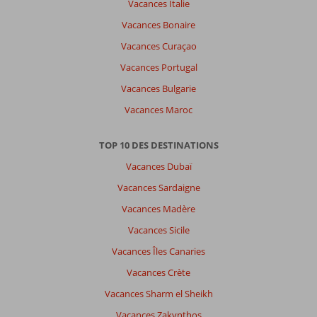
Vacances Italie
n'y
a
Vacances Bonaire
pas
Vacances Curaçao
de
commentaires
Vacances Portugal
en
Vacances Bulgarie
français,
choisissez
Vacances Maroc
une
autre
TOP 10 DES DESTINATIONS
langue
ici
Vacances Dubaï
Vacances Sardaigne
Vacances Madère
Vacances Sicile
Vacances Îles Canaries
Vacances Crète
Vacances Sharm el Sheikh
Vacances Zakynthos