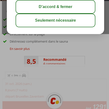
04:00
00:50
août 23°
C
share
sauver
Y compris la voiture de location
Belles vues
Directement sur la plage
Déstressez complètement dans le sauna
En savoir plus
8,5
Recommandé
4 commentaires
+
+
31 oct. 2026 (sam.)
8 jours (7 nuits)
départ Bruxelles Zaventem
1291
àpd