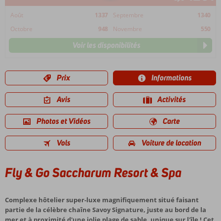
Août
1337
Septembre
1340
Octobre
948
Novembre
550
Voir les disponibilités
Prix
Informations
Avis
Activités
Photos et Vidéos
Carte
Vols
Voiture de location
Fly & Go Saccharum Resort & Spa
Complexe hôtelier super-luxe magnifiquement situé faisant
partie de la célèbre chaîne Savoy Signature, juste au bord de la
mer et à proximité d'une jolie plage de sable, unique sur l'île ! Cet