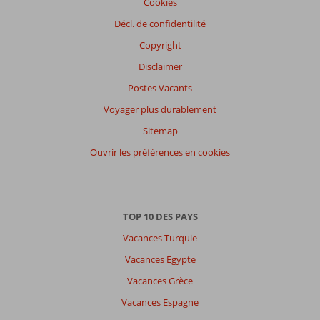
Cookies
Emplacement
8,5
Chambres
8,8
Service
8,5
Enfants
6,0
Décl. de confidentilité
Qualité-prix
7,8
Qualité-wifi
8,3
Copyright
Disclaimer
Expériences
de
Postes Vacants
nos
clients
Voyager plus durablement
Langue
Sitemap
Français (0)
Ouvrir les préférences en cookies
Filtrer
par
participants
Tous
TOP 10 DES PAYS
Trier
Vacances Turquie
par
Vacances Egypte
datum (nieuw > oud)
Vacances Grèce
Vacances Espagne
Il