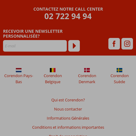
Resort
CONTACTEZ NOTRE CALL CENTER
&
02 722 94 94
Spa
RECEVOIR UNE NEWSLETTER
Les
PERSONNALISÉE?
avis
datant
de
plus
de
48
mois
Corendon Pays-
Corendon
Corendon
Corendon
ne
Bas
Belgique
Denmark
Suède
sont
plus
affichés
Qui est Corendon?
afin
Nous contacter
de
garantir
Informations Générales
la
Conditions et informations importantes
pertinence
des