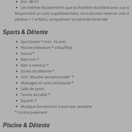
Env. 38 m²
Les mêmes équipements que la chambre standard avec vue sur 
Moyennant un coût supplémentaire, vous pouvez réserver une ch
adultes + 1 enfant), uniquement en période hivernale
Sports & Détente
Spa Center * (min. 16 ans)
Piscine intérieure * (chauffée)
Sauna *
Bain turc *
Bain à remous *
Zones de détente *
Une "douche sensationnelle" *
Massages et soins de beauté *
Salle de sport
Tennis de table *
Squash *
Musique live environ 3 soirs par semaine
* Contre paiement
Piscine & Détente