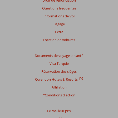
Droit de renonciation
avis
Questions fréquentes
présentés.
En
Informations de Vol
savoir
Bagage
plus
sur
Extra
nos
Location de voitures
avis.
Note
Documents de voyage et santé
totale
Visa Turquie
Basé
Réservation des sièges
sur:
Corendon Hotels & Resorts
4
commentaires
Affiliation
*Conditions d'action
Distribution
des votes
Le meilleur prix
Impression générale
8,5
Manger
7,5