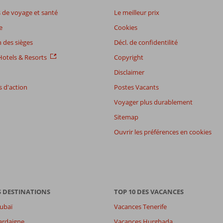
de voyage et santé
Le meilleur prix
e
Cookies
 des sièges
Décl. de confidentilité
otels & Resorts
Copyright
Disclaimer
 d'action
Postes Vacants
Voyager plus durablement
Sitemap
Ouvrir les préférences en cookies
S DESTINATIONS
TOP 10 DES VACANCES
ubaï
Vacances Tenerife
ardaigne
Vacances Hurghada