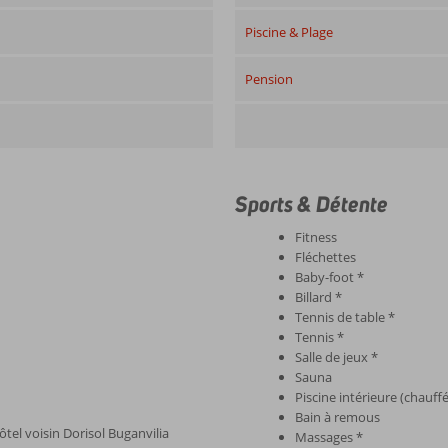
Piscine & Plage
Pension
Sports & Détente
Fitness
Fléchettes
Baby-foot *
Billard *
Tennis de table *
Tennis *
Salle de jeux *
Sauna
Piscine intérieure (chauff
Bain à remous
ôtel voisin Dorisol Buganvilia
Massages *