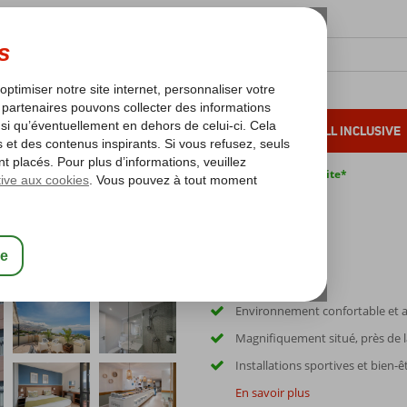
OLEIL D'HIVER
VACANCES AU SOLEIL
ALL INCLUSIVE
s bas*
Pas de surcharge carburant
Annulation gratuite*
Environnement confortable et 
Magnifiquement situé, près de 
Installations sportives et bien-ê
En savoir plus