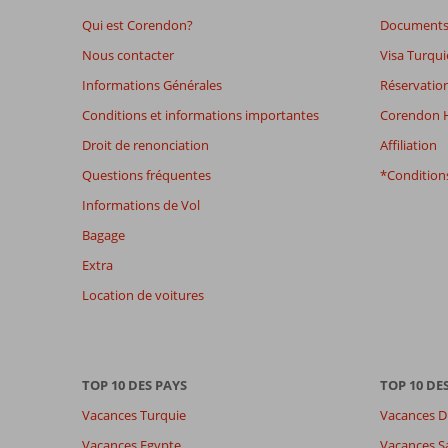
48
Qui est Corendon?
Documents 
mois
ne
Nous contacter
Visa Turqui
sont
Informations Générales
Réservation
plus
affichés
Conditions et informations importantes
Corendon H
afin
Droit de renonciation
Affiliation
de
garantir
Questions fréquentes
*Conditions
la
Informations de Vol
pertinence
des
Bagage
avis
Extra
présentés.
En
Location de voitures
savoir
plus
sur
nos
TOP 10 DES PAYS
TOP 10 DE
avis.
Vacances Turquie
Vacances D
Note totale
Distribution des votes
Vacances Egypte
Vacances S