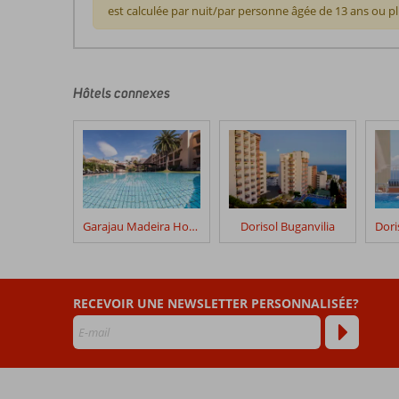
est calculée par nuit/par personne âgée de 13 ans ou 
Les
commentaires
sont
écrits
Hôtels connexes
par
nos
clients
après
leur
séjour
dans
Garajau Madeira Hotel – Ocean & Nature Apartments
Dorisol Buganvilia
Dorisol
Mimosa
Les
RECEVOIR UNE NEWSLETTER PERSONNALISÉE?
avis
datant
de
plus
de