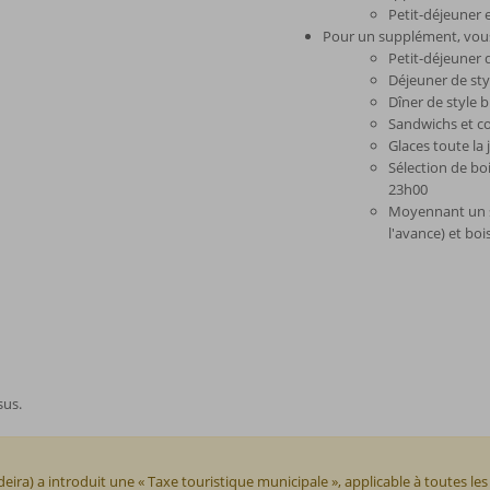
Petit-déjeuner 
Pour un supplément, vous
Petit-déjeuner 
Déjeuner de sty
Dîner de style 
Sandwichs et c
Glaces toute la
Sélection de bo
23h00
Moyennant un su
l'avance) et bo
sus.
) a introduit une « Taxe touristique municipale », applicable à toutes les 