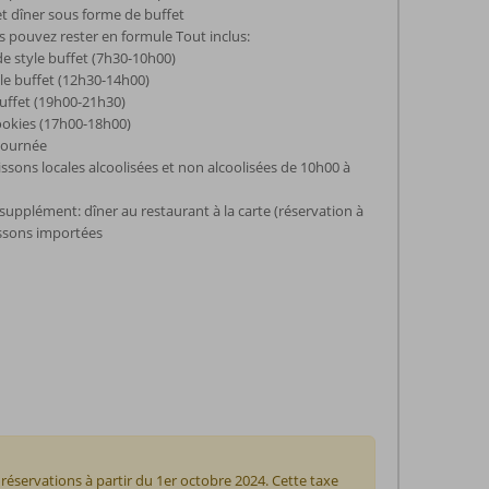
et dîner sous forme de buffet
 pouvez rester en formule Tout inclus:
de style buffet (7h30-10h00)
le buffet (12h30-14h00)
buffet (19h00-21h30)
ookies (17h00-18h00)
 journée
issons locales alcoolisées et non alcoolisées de 10h00 à
pplément: dîner au restaurant à la carte (réservation à
issons importées
réservations à partir du 1er octobre 2024. Cette taxe