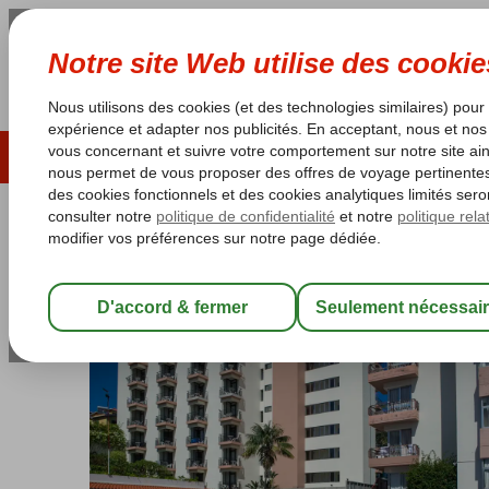
ÉTÉ 2026
LAST MINUTES
S
Les garanties de vacances
Garantie du prix le plu
Portugal
Accueil
Madère
Funchal
Dorisol Mimosa
Dorisol Mimosa
Logement
-
Aparthotel