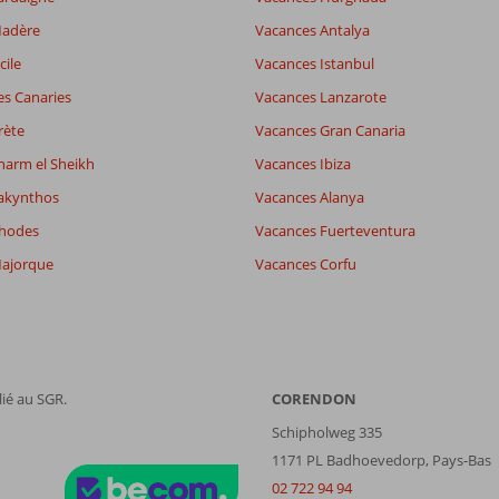
6,7
Madère
Vacances Antalya
es
7,0
5,0
cile
Vacances Istanbul
wifi
8,0
es Canaries
Vacances Lanzarote
rète
Vacances Gran Canaria
Filtrer par participants
Trier par
harm el Sheikh
Vacances Ibiza
Tous
datum (nieuw > oud)
akynthos
Vacances Alanya
Rhodes
Vacances Fuerteventura
ajorque
Vacances Corfu
ié au SGR.
CORENDON
Schipholweg 335
1171 PL Badhoevedorp, Pays-Bas
02 722 94 94