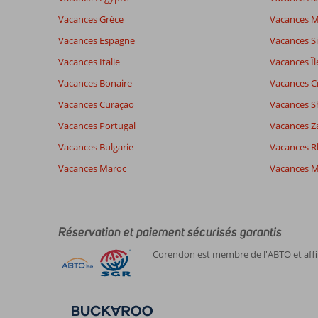
7,4
Impression générale
7,4
Manger
Basé sur:
Vacances Grèce
Vacances 
Emplacement
6,9
Chambr
50
Suffisante/bon
Service
7,3
Enfants
Vacances Espagne
Vacances Si
commentaires
Qualité-prix
7,2
Qualité-
Vacances Italie
Vacances Îl
Vacances Bonaire
Vacances C
Expériences
Langue
Vacances Curaçao
Vacances S
de nos
Français (1)
Vacances Portugal
clients
Vacances Z
Vacances Bulgarie
Vacances 
Vacances Maroc
Vacances M
9,0
À
Impression générale
9
propos
Emplacement
9
Daniellemarie
de
Service
9
Non
Funchal:
Réservation et paiement sécurisés garantis
Qualité-prix
9
spécifié
Manger
1
Paysages
Corendon est membre de l'ABTO et affil
Famille avec grand (es) enfant (s)
a
Chambres
9
,
couper
Enfants
5
20 juillet 2026
le
Qualité-wifi
8
souffle