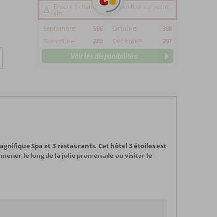
Encore 1 chambre(s) disponibles sur notre
site
Septembre
596
Octobre
398
Novembre
288
Décembre
297
Voir les disponibilités
nifique Spa et 3 restaurants. Cet hôtel 3 étoiles est
omener le long de la jolie promenade ou visiter le